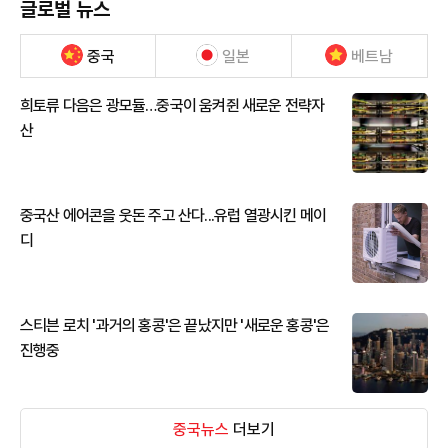
글로벌 뉴스
중국
일본
베트남
희토류 다음은 광모듈…중국이 움켜쥔 새로운 전략자
산
중국산 에어콘을 웃돈 주고 산다...유럽 열광시킨 메이
디
스티븐 로치 '과거의 홍콩'은 끝났지만 '새로운 홍콩'은
진행중
중국뉴스
더보기