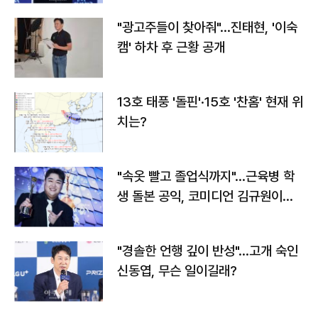
"광고주들이 찾아줘"…진태현, '이숙
캠' 하차 후 근황 공개
13호 태풍 '돌핀'·15호 '찬홈' 현재 위
치는?
"속옷 빨고 졸업식까지"…근육병 학
생 돌본 공익, 코미디언 김규원이었
다
"경솔한 언행 깊이 반성"…고개 숙인
신동엽, 무슨 일이길래?