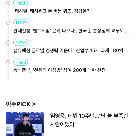
9분전
'캐시딜' 캐시워크 돈 버는 퀴즈, 정답은?
14분전
관세전쟁 '엔드게임' 윤곽 나오나…한국 新통상정책 교두보 활
용해야
17분전
섬유패션 글로벌 경쟁력 키운다…산업부 15개 과제 180억 지
원
18분전
농식품부, '천원의 아침밥' 참여 200개 대학 선정
아주PICK >
임영웅, 데뷔 10주년…"난 늘 부족한
사람이었다"