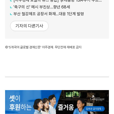
[아주경제 오늘의 뉴스 종합] 李대통령 'ISA·주가 누르기' 재검토…與 "환영" 野 "졸속 국정" 外
'축구의 신' 메시 부친상…향년 68세
부산 철강제조 공장서 화재…대응 1단계 발령
기자의 다른기사
©'5개국어 글로벌 경제신문' 아주경제. 무단전재·재배포 금지