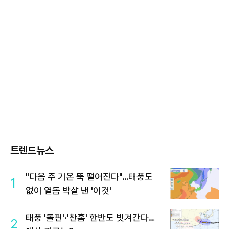
트렌드뉴스
"다음 주 기온 뚝 떨어진다"…태풍도
1
없이 열돔 박살 낸 '이것'
태풍 '돌핀'·'찬홈' 한반도 빗겨간다…
2