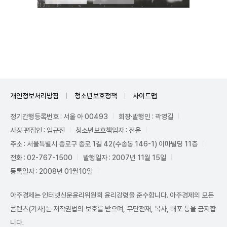
Unmute
개인정보처리방침
청소년보호정책
사이트맵
정기간행등록번호 : 서울 아 00493
회장·발행인 : 곽영길
사장·편집인 : 임규진
청소년보호책임자 : 전운
주소 : 서울특별시 종로구 종로 1길 42(수송동 146-1) 이마빌딩 11층
전화 : 02-767-1500
발행일자 : 2007년 11월 15일
등록일자 : 2008년 01월10일
아주경제는 인터넷신문윤리위원회 윤리강령을 준수합니다. 아주경제의 모든
콘텐츠(기사)는 저작권법의 보호를 받으며, 무단전재, 복사, 배포 등을 금지합
니다.