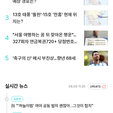
예상 경로는?
13호 태풍 '돌핀'·15호 '찬홈' 현재 위
3
치는?
"서울 여행하는 꿈 뒤 찾아온 행운"…
4
327회차 연금복권720+ 당첨번호조
회 주목
5
'축구의 신' 메시 부친상…향년 68세
실시간 뉴스
08.09 11:20
UPDATE
4분전
與 "'하늘이법' 여야 공동 발의 괜찮아…그것이 협치"