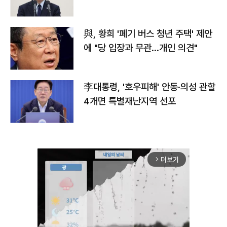
與, 황희 '폐기 버스 청년 주택' 제안
에 "당 입장과 무관…개인 의견"
李대통령, '호우피해' 안동·의성 관할
4개면 특별재난지역 선포
더보기
arrow_forward_ios