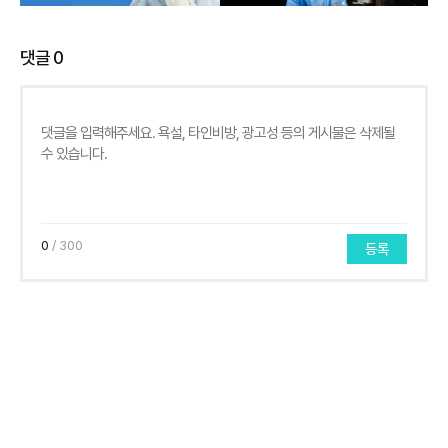
댓글
0
0
/ 300
등록