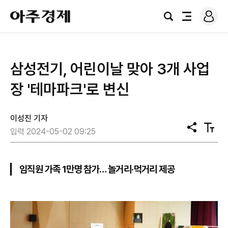
로
아
그
검
전
주
인
색
체
경
메
제
뉴
삼성전기, 어린이날 맞아 3개 사업
장 '테마파크'로 변신
이성진 기자
공
텍
입력 2024-05-02 09:25
유
스
트
크
기
임직원 가족 1만명 참가… 놀거리·먹거리 제공