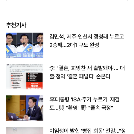
추천기사
김민석, 제주·인천서 정청래 누르고
2승째…2대1 구도 완성
李 "결혼, 희망찬 새 출발돼야"… 대
출·청약 '결혼 페널티' 손본다
李대통령 'ISA·주가 누르기' 재검
토…與 "환영" 野 "졸속 국정"
이임생이 밝힌 '빵집 회동' 전말…"정