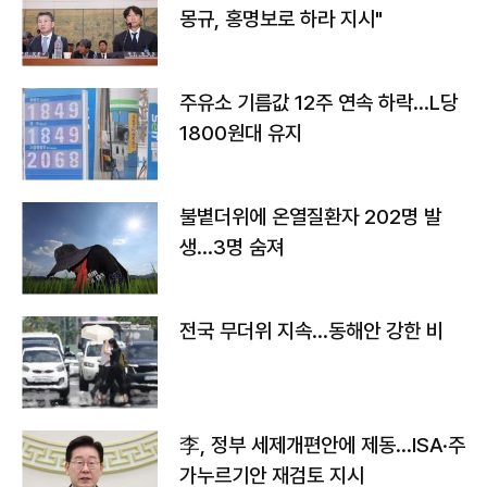
몽규, 홍명보로 하라 지시"
주유소 기름값 12주 연속 하락…L당
1800원대 유지
불볕더위에 온열질환자 202명 발
생…3명 숨져
전국 무더위 지속…동해안 강한 비
李, 정부 세제개편안에 제동…ISA·주
가누르기안 재검토 지시