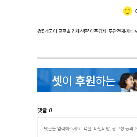
©'5개국어 글로벌 경제신문' 아주경제. 무단전재·재배
댓글
0