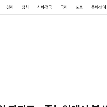
경제
정치
사회·전국
국제
포토
문화·연예