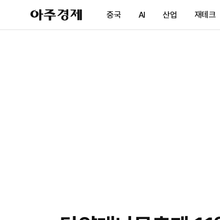
아
중국
AI
산업
재테크
주
경
제