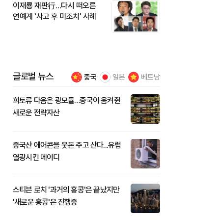
이재룡 재판行…다시 떠오른
연예계 '사고 후 미조치' 사례
글로벌 뉴스
중국
일본
베트남
희토류 다음은 광모듈…중국이 움켜쥔
새로운 전략자산
중국산 에어콘을 웃돈 주고 산다...유럽
열광시킨 메이디
스티븐 로치 '과거의 홍콩'은 끝났지만
'새로운 홍콩'은 진행중