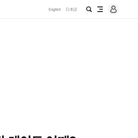
로
English
日本語
그
검
전
인
색
체
메
뉴