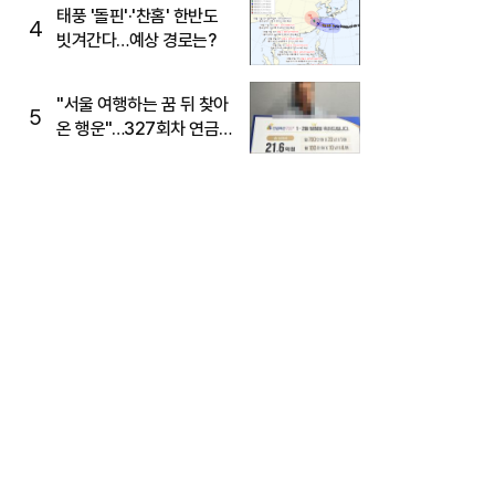
태풍 '돌핀'·'찬홈' 한반도
4
빗겨간다…예상 경로는?
"서울 여행하는 꿈 뒤 찾아
5
온 행운"…327회차 연금
복권720+ 당첨번호조회
주목