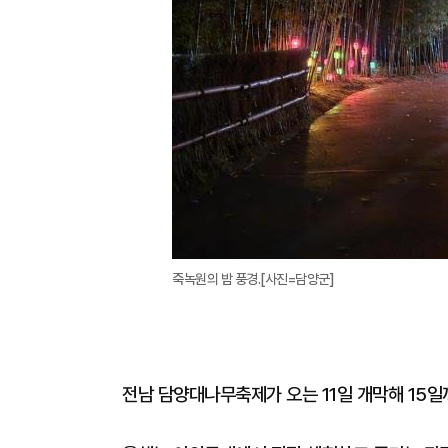
죽녹원의 밤 풍경.[사진=담양군]
전남 담양대나무축제가 오는 11일 개막해 15일