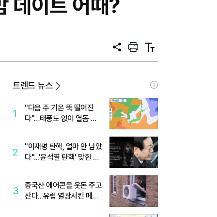
밤 데이트 어때?
공
프
텍
유
린
스
트
트
크
기
트렌드 뉴스
"다음 주 기온 뚝 떨어진
1
다"…태풍도 없이 열돔 박
살 낸 '이것'
"이재명 탄핵, 얼마 안 남았
2
다"...'윤석열 탄핵' 맞힌 무
당, '성지글' 등장
중국산 에어콘을 웃돈 주고
3
산다...유럽 열광시킨 메이
디