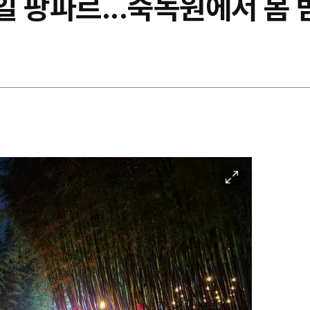
 팡파르...죽녹원에서 봄 
이
미
지
확
대