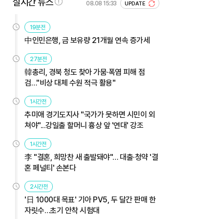
실시간 뉴스
08.08 15:33
UPDATE
19분전
中인민은행, 금 보유량 21개월 연속 증가세
27분전
韓총리, 경북 청도 찾아 가뭄·폭염 피해 점
검…"비상 대체 수원 적극 활용"
1시간전
추미애 경기도지사 "국가가 못하면 시민이 외
쳐야"...강일출 할머니 흉상 앞 '연대' 강조
1시간전
李 "결혼, 희망찬 새 출발돼야"… 대출·청약 '결
혼 페널티' 손본다
2시간전
'日 1000대 목표' 기아 PV5, 두 달간 판매 한
자릿수…초기 안착 시험대