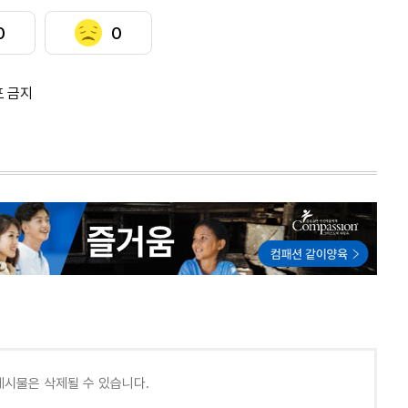
0
0
포 금지