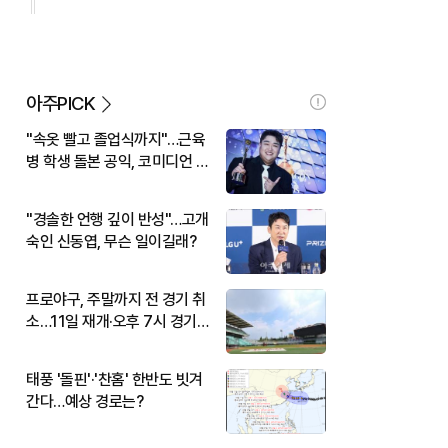
아주PICK
"속옷 빨고 졸업식까지"…근육
병 학생 돌본 공익, 코미디언 김
규원이었다
"경솔한 언행 깊이 반성"…고개
숙인 신동엽, 무슨 일이길래?
프로야구, 주말까지 전 경기 취
소…11일 재개·오후 7시 경기
시작
태풍 '돌핀'·'찬홈' 한반도 빗겨
간다…예상 경로는?