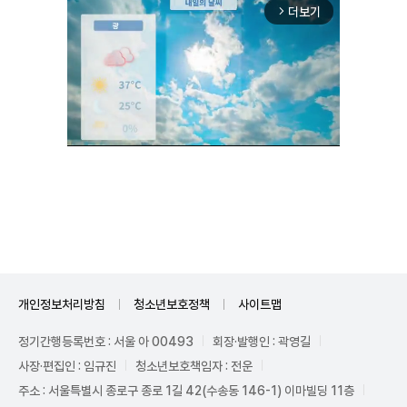
더보기
arrow_forward_ios
Unmute
개인정보처리방침
청소년보호정책
사이트맵
정기간행등록번호 : 서울 아 00493
회장·발행인 : 곽영길
사장·편집인 : 임규진
청소년보호책임자 : 전운
주소 : 서울특별시 종로구 종로 1길 42(수송동 146-1) 이마빌딩 11층