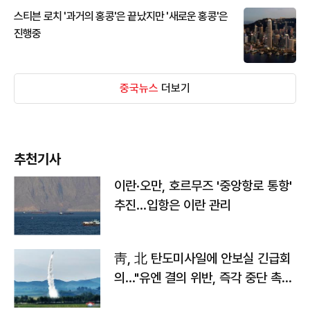
스티븐 로치 '과거의 홍콩'은 끝났지만 '새로운 홍콩'은
진행중
중국뉴스
더보기
추천기사
이란·오만, 호르무즈 '중앙항로 통항'
추진…입항은 이란 관리
靑, 北 탄도미사일에 안보실 긴급회
의…"유엔 결의 위반, 즉각 중단 촉
구"