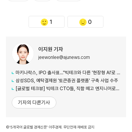
1
0
이지원 기자
jeewonlee@ajunews.com
마키나락스, IPO 출사표…"빅테크와 다른 '현장형 AI'로 승부"
삼성SDS, 예탁결제원 '토큰증권 플랫폼' 구축 사업 수주
[글로벌 테크뷰] 빅테크 CTO들, 직함 떼고 엔지니어로 유턴...'앤트로픽행 러시' 이유는
기자의 다른기사
©'5개국어 글로벌 경제신문' 아주경제. 무단전재·재배포 금지