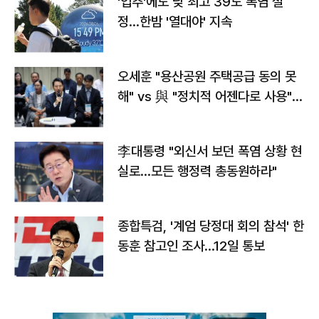
'입추'에도 낮 최고 39도 폭염 절
정…한밤 '열대야' 지속
오세훈 "용산공원 주택공급 동의 못
해" vs 與 "정치적 어젠다로 사용"
맞불
李대통령 "외신서 보던 폭염 상황 현
실로…모든 행정력 총동원하라"
종합특검, '계엄 당정대 회의 참석' 한
동훈 참고인 조사...12일 통보