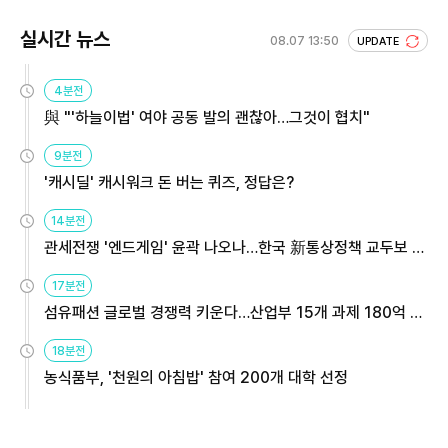
실시간 뉴스
08.07 13:50
UPDATE
4분전
與 "'하늘이법' 여야 공동 발의 괜찮아…그것이 협치"
9분전
'캐시딜' 캐시워크 돈 버는 퀴즈, 정답은?
14분전
관세전쟁 '엔드게임' 윤곽 나오나…한국 新통상정책 교두보 활
용해야
17분전
섬유패션 글로벌 경쟁력 키운다…산업부 15개 과제 180억 지
원
18분전
농식품부, '천원의 아침밥' 참여 200개 대학 선정