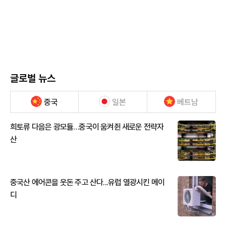
글로벌 뉴스
중국
일본
베트남
희토류 다음은 광모듈…중국이 움켜쥔 새로운 전략자
산
중국산 에어콘을 웃돈 주고 산다...유럽 열광시킨 메이
디