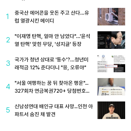
중국산 에어콘을 웃돈 주고 산다...유
1
럽 열광시킨 메이디
"이재명 탄핵, 얼마 안 남았다"...'윤석
2
열 탄핵' 맞힌 무당, '성지글' 등장
국가가 청년 상대로 '통수'?...청년미
3
래적금 12% 준다더니 "응, 오류야"
"서울 여행하는 꿈 뒤 찾아온 행운"…
4
327회차 연금복권720+ 당첨번호조
회 주목
신남성연대 배인규 대표 사망…인천 아
5
파트서 숨진 채 발견