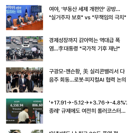
여야, '부동산 세제 개편안' 공방…
"실거주자 보호" vs "무책임의 극치"
경제성장까지 갉아먹는 역대급 폭
염…李대통령 "국가적 기후 재난"
구광모-젠슨황, 美 실리콘밸리서 다
음주 회동…로봇·피지컬AI 협력 논의
'+17.91→-5.12→+3.76→-4.8%'…'
종레' 규제에도 여전히 롤러코스터
타는 코스피