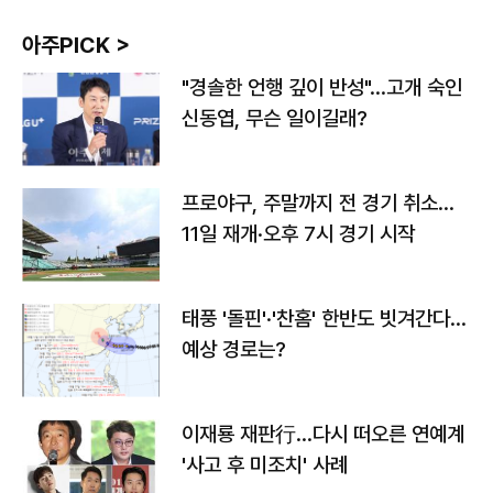
아주PICK >
"경솔한 언행 깊이 반성"…고개 숙인
신동엽, 무슨 일이길래?
프로야구, 주말까지 전 경기 취소…
11일 재개·오후 7시 경기 시작
태풍 '돌핀'·'찬홈' 한반도 빗겨간다…
예상 경로는?
이재룡 재판行…다시 떠오른 연예계
'사고 후 미조치' 사례