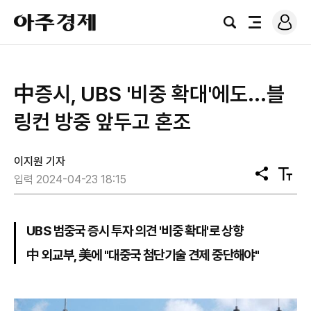
로
아
그
검
전
주
인
색
체
경
메
제
뉴
中증시, UBS '비중 확대'에도...블
링컨 방중 앞두고 혼조
이지원 기자
공
텍
입력 2024-04-23 18:15
유
스
트
크
기
UBS 범중국 증시 투자 의견 '비중 확대'로 상향
中 외교부, 美에 "대중국 첨단기술 견제 중단해야"