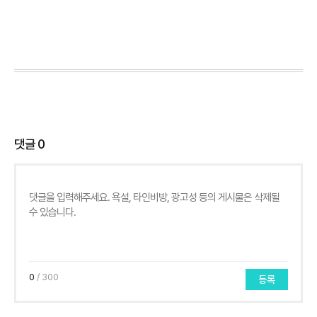
댓글
0
0
/ 300
등록