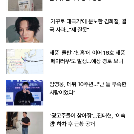
'거꾸로 태극기'에 분노한 김희철, 결
국 사과…"제 잘못"
태풍 '돌핀'·'찬홈'에 이어 16호 태풍
'페이러우'도 발생…예상 경로 보니
임영웅, 데뷔 10주년…"난 늘 부족한
사람이었다"
"광고주들이 찾아줘"…진태현, '이숙
캠' 하차 후 근황 공개