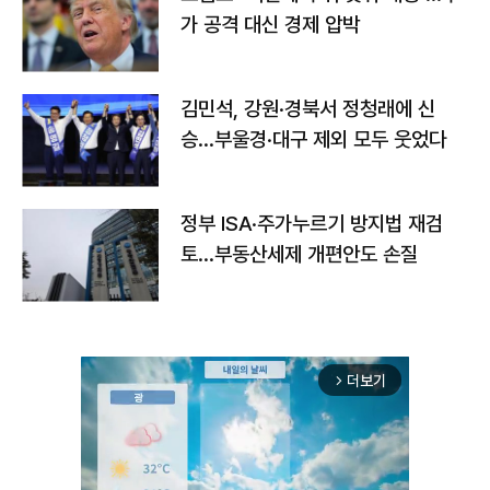
가 공격 대신 경제 압박
김민석, 강원·경북서 정청래에 신
승…부울경·대구 제외 모두 웃었다
정부 ISA·주가누르기 방지법 재검
토…부동산세제 개편안도 손질
더보기
arrow_forward_ios