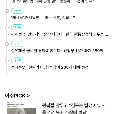
與 "'하늘이법' 여야 공동 발의 괜찮아…그것이 협치"
9분전
'캐시딜' 캐시워크 돈 버는 퀴즈, 정답은?
14분전
관세전쟁 '엔드게임' 윤곽 나오나…한국 新통상정책 교두보 활
용해야
17분전
섬유패션 글로벌 경쟁력 키운다…산업부 15개 과제 180억 지
원
18분전
농식품부, '천원의 아침밥' 참여 200개 대학 선정
아주PICK >
광복절 앞두고 "김구는 빨갱이"…서
울우유 불매 주장에 황당