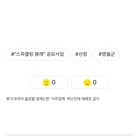
#"스파클링 봉래" 공모사업
#선정
#영월군
0
0
©'5개국어 글로벌 경제신문' 아주경제. 무단전재·재배포 금지