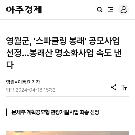
로
아
그
검
전
주
인
색
체
경
메
제
뉴
영월군, '스파클링 봉래' 공모사업
선정…봉래산 명소화사업 속도 낸
다
영월=이동원 기자
공
텍
입력 2024-04-18 16:32
유
스
트
크
기
문체부 계획공모형 관광개발사업 최종 선정