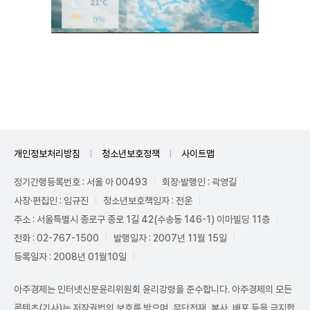
Unmute
개인정보처리방침
청소년보호정책
사이트맵
정기간행등록번호 : 서울 아 00493
회장·발행인 : 곽영길
사장·편집인 : 임규진
청소년보호책임자 : 전운
주소 : 서울특별시 종로구 종로 1길 42(수송동 146-1) 이마빌딩 11층
전화 : 02-767-1500
발행일자 : 2007년 11월 15일
등록일자 : 2008년 01월10일
아주경제는 인터넷신문윤리위원회 윤리강령을 준수합니다. 아주경제의 모든
콘텐츠(기사)는 저작권법의 보호를 받으며, 무단전재, 복사, 배포 등을 금지합