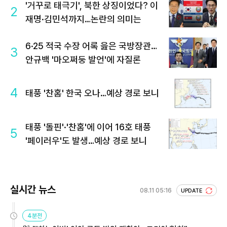
'거꾸로 태극기', 북한 상징이었다? 이
2
재명·김민석까지…논란의 의미는
6·25 적국 수장 어록 읊은 국방장관…
3
안규백 '마오쩌둥 발언'에 자질론
4
태풍 '찬홈' 한국 오나…예상 경로 보니
태풍 '돌핀'·'찬홈'에 이어 16호 태풍
5
'페이러우'도 발생…예상 경로 보니
실시간 뉴스
08.11 05:16
UPDATE
4분전