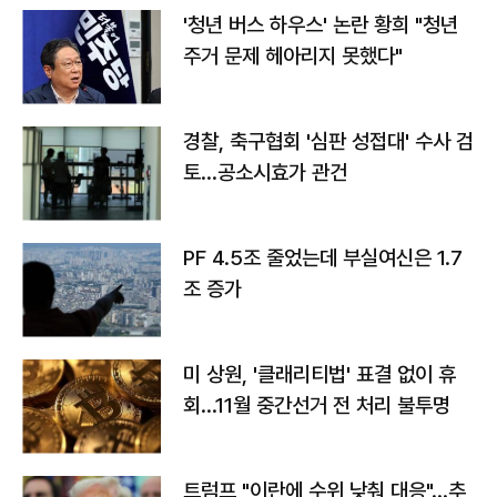
'청년 버스 하우스' 논란 황희 "청년
주거 문제 헤아리지 못했다"
경찰, 축구협회 '심판 성접대' 수사 검
토…공소시효가 관건
PF 4.5조 줄었는데 부실여신은 1.7
조 증가
미 상원, '클래리티법' 표결 없이 휴
회…11월 중간선거 전 처리 불투명
트럼프 "이란에 수위 낮춰 대응"…추