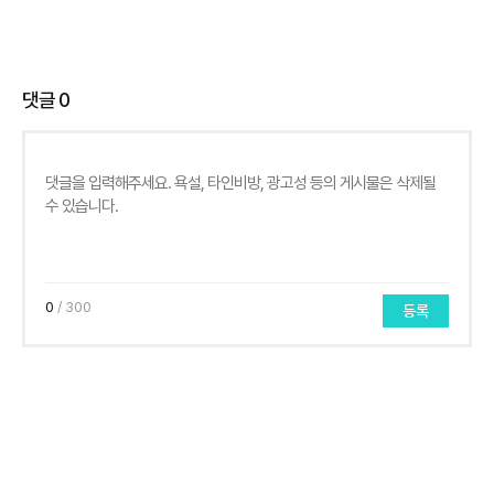
댓글
0
0
/ 300
등록