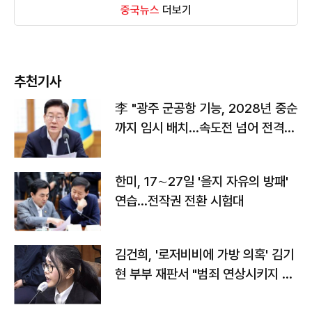
중국뉴스
더보기
추천기사
李 "광주 군공항 기능, 2028년 중순
까지 임시 배치…속도전 넘어 전격
전"
한미, 17∼27일 '을지 자유의 방패'
연습…전작권 전환 시험대
김건희, '로저비비에 가방 의혹' 김기
현 부부 재판서 "범죄 연상시키지 말
라"