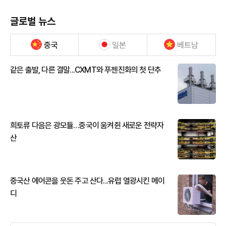
글로벌 뉴스
중국
일본
베트남
같은 출발, 다른 결말...CXMT와 푸젠진화의 첫 단추
희토류 다음은 광모듈…중국이 움켜쥔 새로운 전략자
산
중국산 에어콘을 웃돈 주고 산다...유럽 열광시킨 메이
디