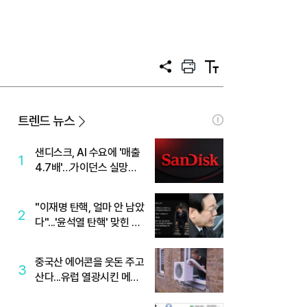
공
프
텍
유
린
스
트
트
크
기
트렌드 뉴스
샌디스크, AI 수요에 '매출
1
4.7배'…가이던스 실망에
'주가는 하락'
"이재명 탄핵, 얼마 안 남았
2
다"...'윤석열 탄핵' 맞힌 무
당, '성지글' 등장
중국산 에어콘을 웃돈 주고
3
산다...유럽 열광시킨 메이
디