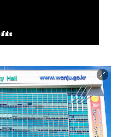
이
미
지
확
대