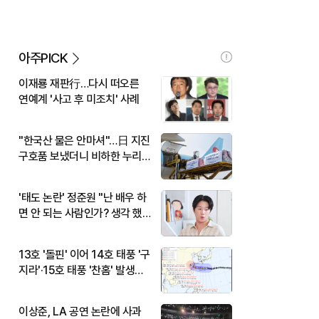
아주PICK
이재룡 재판行…다시 떠오른
연예계 '사고 후 미조치' 사례
"한국산 물은 안마셔"…日 지진
구호품 보냈더니 비하한 누리
꾼
'태도 논란' 정준원 "난 배우 하
면 안 되는 사람인가? 생각 했
다"
13호 '돌핀' 이어 14호 태풍 '구
지라'·15호 태풍 '찬홈' 발생…
현재 위치와 이동경로는?
이상준, LA 공연 논란에 사과