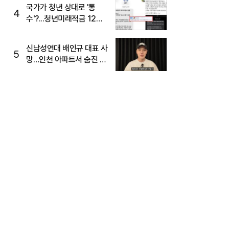
국가가 청년 상대로 '통
4
수'?...청년미래적금 12%
준다더니 "응, 오류야"
신남성연대 배인규 대표 사
5
망…인천 아파트서 숨진 채
발견