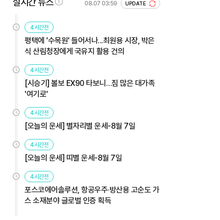
실시간 뉴스
08.07 03:59
UPDATE
4시간전
평택에 '수목원' 들어서나...최원용 시장, 박은
식 산림청장에게 국유지 활용 건의
4시간전
[시승기] 볼보 EX90 타보니…짐 많은 대가족
'여기로'
4시간전
[오늘의 운세] 별자리별 운세-8월 7일
4시간전
[오늘의 운세] 띠별 운세-8월 7일
4시간전
포스코에어솔루션, 항공우주·방산용 고순도 가
스 소재분야 글로벌 인증 획득