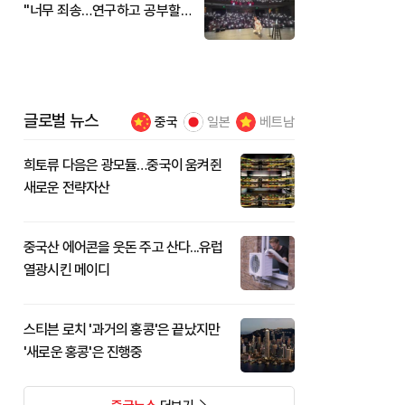
"너무 죄송…연구하고 공부할
것"
글로벌 뉴스
중국
일본
베트남
희토류 다음은 광모듈…중국이 움켜쥔
새로운 전략자산
중국산 에어콘을 웃돈 주고 산다...유럽
열광시킨 메이디
스티븐 로치 '과거의 홍콩'은 끝났지만
'새로운 홍콩'은 진행중