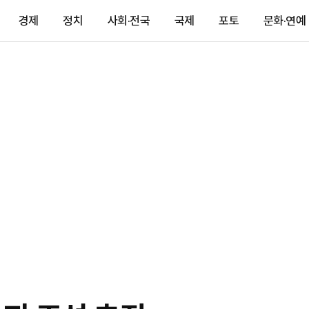
경제
정치
사회·전국
국제
포토
문화·연예