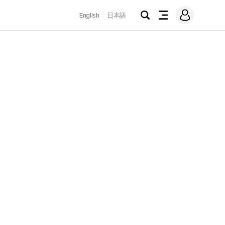
로
English
日本語
그
검
전
인
색
체
메
뉴