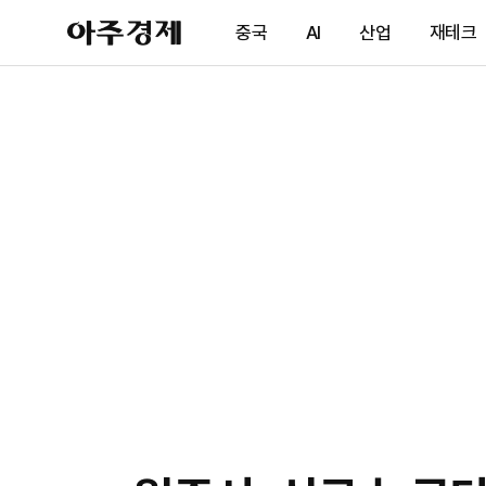
아
중국
AI
산업
재테크
주
경
제