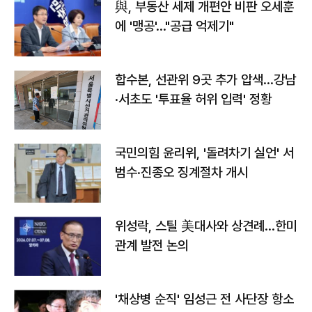
與, 부동산 세제 개편안 비판 오세훈
에 '맹공'…"공급 억제기"
합수본, 선관위 9곳 추가 압색…강남
·서초도 '투표율 허위 입력' 정황
국민의힘 윤리위, '돌려차기 실언' 서
범수·진종오 징계절차 개시
위성락, 스틸 美대사와 상견례…한미
관계 발전 논의
'채상병 순직' 임성근 전 사단장 항소