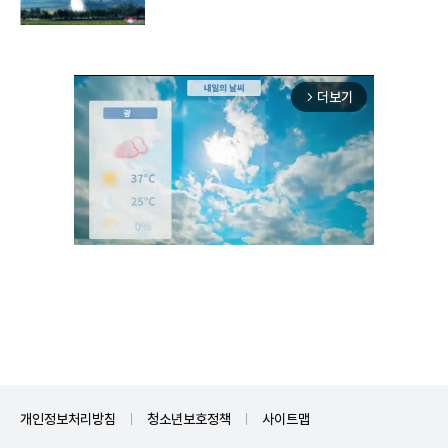
구"
더보기
arrow_forward_ios
Unmute
개인정보처리방침
청소년보호정책
사이트맵