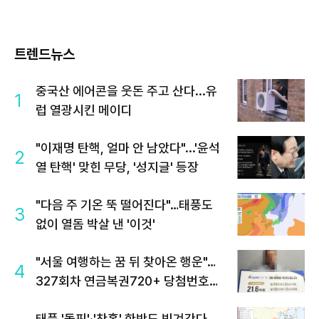
트렌드뉴스
중국산 에어콘을 웃돈 주고 산다...유
1
럽 열광시킨 메이디
"이재명 탄핵, 얼마 안 남았다"...'윤석
2
열 탄핵' 맞힌 무당, '성지글' 등장
"다음 주 기온 뚝 떨어진다"…태풍도
3
없이 열돔 박살 낸 '이것'
"서울 여행하는 꿈 뒤 찾아온 행운"…
4
327회차 연금복권720+ 당첨번호조
회 주목
태풍 '돌핀'·'찬홈' 한반도 빗겨간다…