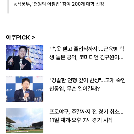
농식품부, '천원의 아침밥' 참여 200개 대학 선정
아주PICK >
"속옷 빨고 졸업식까지"…근육병 학
생 돌본 공익, 코미디언 김규원이었
다
"경솔한 언행 깊이 반성"…고개 숙인
신동엽, 무슨 일이길래?
프로야구, 주말까지 전 경기 취소…
11일 재개·오후 7시 경기 시작