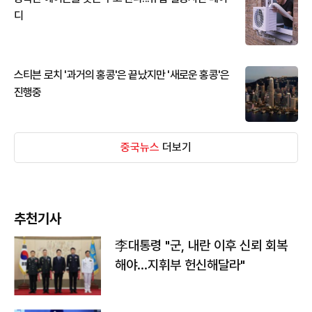
디
스티븐 로치 '과거의 홍콩'은 끝났지만 '새로운 홍콩'은
진행중
중국뉴스
더보기
추천기사
李대통령 "군, 내란 이후 신뢰 회복
해야…지휘부 헌신해달라"