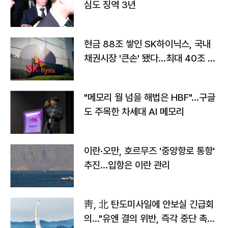
심도 징역 3년
현금 88조 쌓인 SK하이닉스, 국내
채권시장 '큰손' 됐다…최대 40조 투
자
"메모리 월 넘을 해법은 HBF"…구글
도 주목한 차세대 AI 메모리
이란·오만, 호르무즈 '중앙항로 통항'
추진…입항은 이란 관리
靑, 北 탄도미사일에 안보실 긴급회
의…"유엔 결의 위반, 즉각 중단 촉