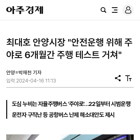
로
아
그
검
전
주
인
색
체
경
메
제
뉴
최대호 안양시장 "안전운행 위해 주
야로 6개월간 주행 테스트 거쳐"
안양=박재천 기자
공
텍
입력 2024-04-16 11:13
유
스
트
크
기
도심 누비는 자율주행버스 '주야로'…22일부터 시범운행
운전자 구직난 등 공항버스 난제 해소대안도 제시