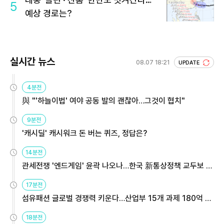
5
예상 경로는?
실시간 뉴스
08.07 18:21
UPDATE
4분전
與 "'하늘이법' 여야 공동 발의 괜찮아…그것이 협치"
9분전
'캐시딜' 캐시워크 돈 버는 퀴즈, 정답은?
14분전
관세전쟁 '엔드게임' 윤곽 나오나…한국 新통상정책 교두보 활
용해야
17분전
섬유패션 글로벌 경쟁력 키운다…산업부 15개 과제 180억 지
원
18분전