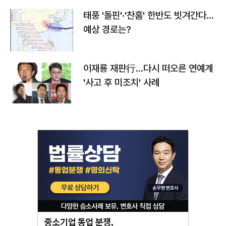
태풍 '돌핀'·'찬홈' 한반도 빗겨간다…
예상 경로는?
이재룡 재판行…다시 떠오른 연예계
'사고 후 미조치' 사례