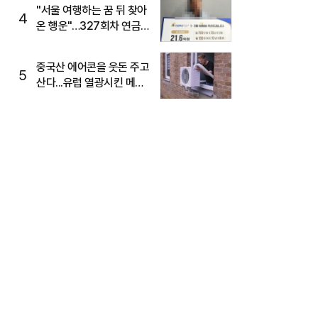
"서울 여행하는 꿈 뒤 찾아
4
온 행운"…327회차 연금
복권720+ 당첨번호조회
주목
중국산 에어콘을 웃돈 주고
5
산다...유럽 열광시킨 메이
디