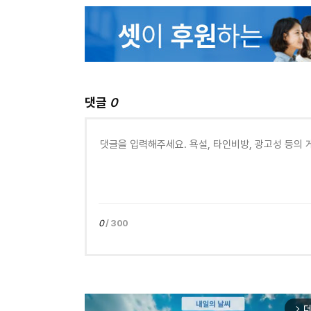
댓글
0
0
/ 300
더
arrow_forward_ios