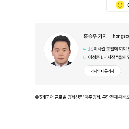
홍승우 기자
hongsc
北 미사일 도발에 여야
이성훈 LH 사장 "올해 
기자의 다른기사
©'5개국어 글로벌 경제신문' 아주경제. 무단전재·재배