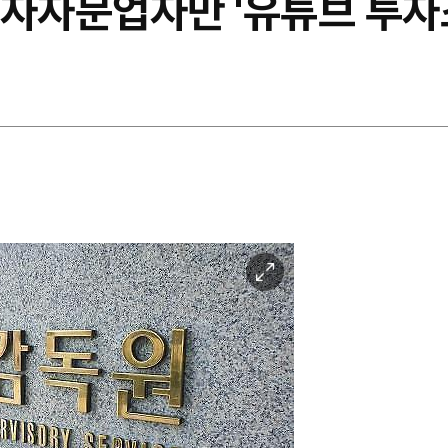
투자자문업자만 '유튜브 투자조
이
미
지
확
대