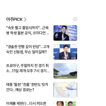
아주PICK
"속옷 빨고 졸업식까지"…근육
병 학생 돌본 공익, 코미디언 김
규원이었다
"경솔한 언행 깊이 반성"…고개
숙인 신동엽, 무슨 일이길래?
프로야구, 주말까지 전 경기 취
소…11일 재개·오후 7시 경기
시작
태풍 '돌핀'·'찬홈' 한반도 빗겨
간다…예상 경로는?
이재룡 재판行…다시 떠오른