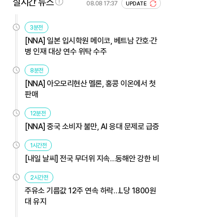
실시간 뉴스
08.08 17:37
UPDATE
3분전
[NNA] 일본 입시학원 메이코, 베트남 간호·간
병 인재 대상 연수 위탁 수주
8분전
[NNA] 아오모리현산 멜론, 홍콩 이온에서 첫
판매
12분전
[NNA] 중국 소비자 불만, AI 응대 문제로 급증
1시간전
[내일 날씨] 전국 무더위 지속…동해안 강한 비
2시간전
주유소 기름값 12주 연속 하락…L당 1800원
대 유지