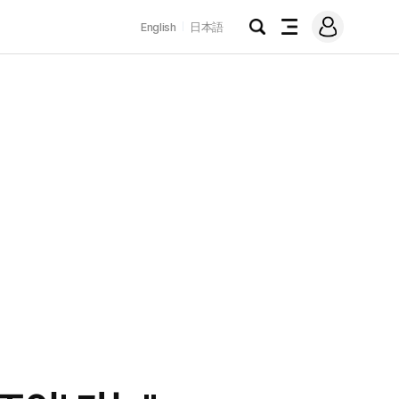
로
English
日本語
그
검
전
인
색
체
메
뉴