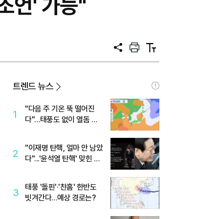
언' 가능"
공
프
텍
유
린
스
트
트
크
기
트렌드 뉴스
"다음 주 기온 뚝 떨어진
1
다"…태풍도 없이 열돔 박
살 낸 '이것'
"이재명 탄핵, 얼마 안 남았
2
다"...'윤석열 탄핵' 맞힌 무
당, '성지글' 등장
태풍 '돌핀'·'찬홈' 한반도
3
빗겨간다…예상 경로는?