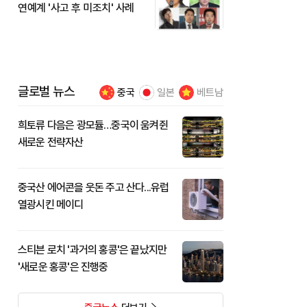
연예계 '사고 후 미조치' 사례
글로벌 뉴스
중국
일본
베트남
희토류 다음은 광모듈…중국이 움켜쥔
새로운 전략자산
중국산 에어콘을 웃돈 주고 산다...유럽
열광시킨 메이디
스티븐 로치 '과거의 홍콩'은 끝났지만
'새로운 홍콩'은 진행중