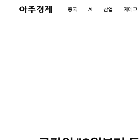
아
중국
AI
산업
재테크
주
경
제