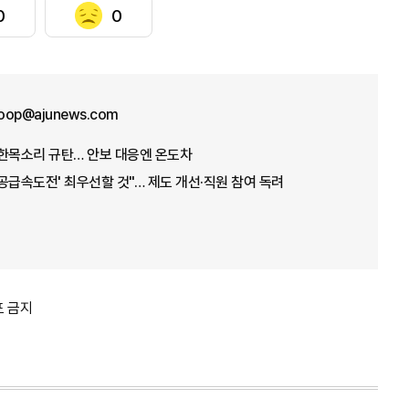
0
0
oop@ajunews.com
 한목소리 규탄… 안보 대응엔 온도차
'공급속도전' 최우선할 것"… 제도 개선·직원 참여 독려
포 금지