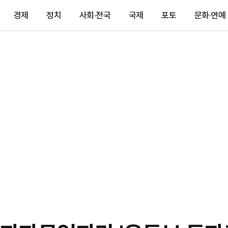
경제
정치
사회·전국
국제
포토
문화·연예