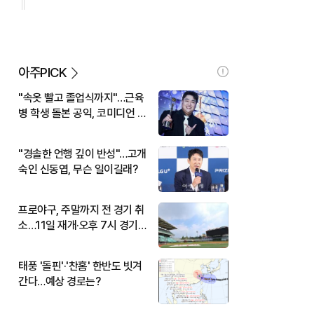
아주PICK
"속옷 빨고 졸업식까지"…근육
병 학생 돌본 공익, 코미디언 김
규원이었다
"경솔한 언행 깊이 반성"…고개
숙인 신동엽, 무슨 일이길래?
프로야구, 주말까지 전 경기 취
소…11일 재개·오후 7시 경기
시작
태풍 '돌핀'·'찬홈' 한반도 빗겨
간다…예상 경로는?