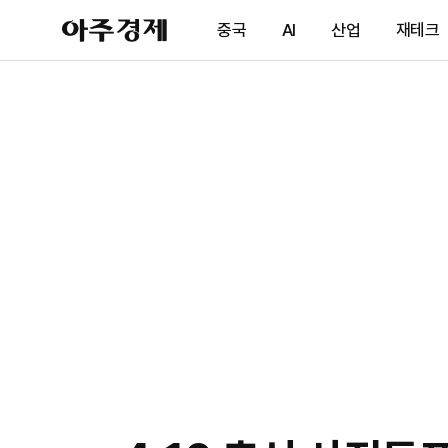
아
중국
AI
산업
재테크
주
경
제