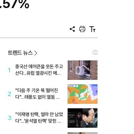
.57%
공
프
텍
유
린
스
트
트
크
기
트렌드 뉴스
중국산 에어콘을 웃돈 주고
1
산다...유럽 열광시킨 메이
디
"다음 주 기온 뚝 떨어진
2
다"…태풍도 없이 열돔 박
살 낸 '이것'
"이재명 탄핵, 얼마 안 남았
3
다"...'윤석열 탄핵' 맞힌 무
당, '성지글' 등장