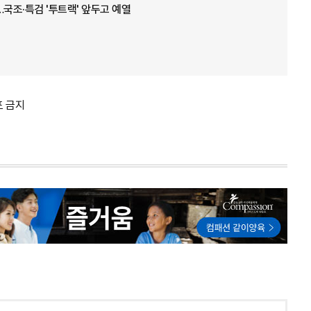
…국조·특검 '투트랙' 앞두고 예열
포 금지