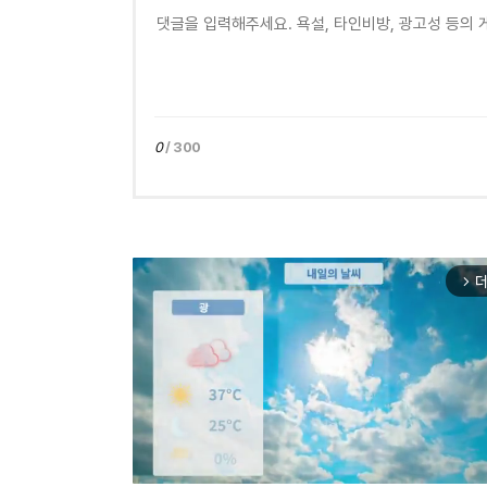
0
/ 300
더
arrow_forward_ios