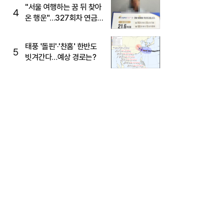
"서울 여행하는 꿈 뒤 찾아
4
온 행운"…327회차 연금
복권720+ 당첨번호조회
주목
태풍 '돌핀'·'찬홈' 한반도
5
빗겨간다…예상 경로는?