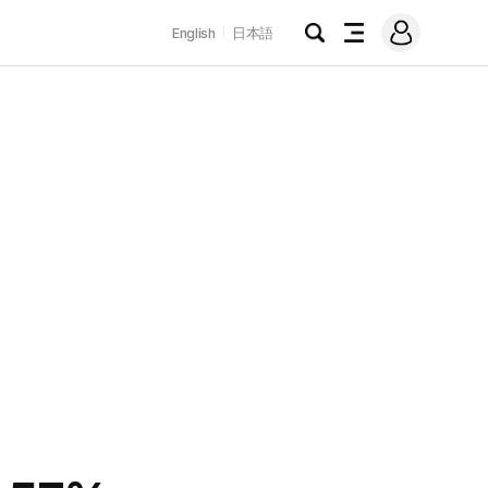
로
English
日本語
그
검
전
인
색
체
메
뉴