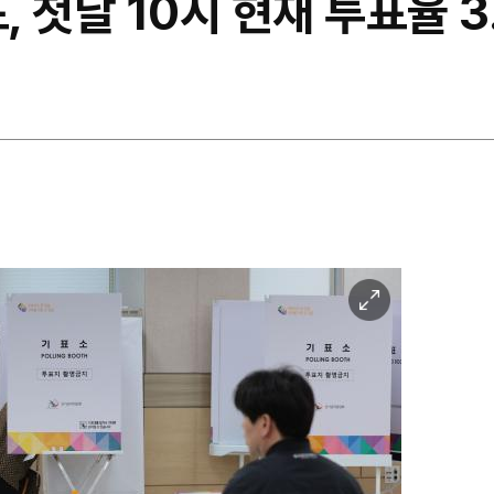
, 첫날 10시 현재 투표율 3
이
미
지
확
대