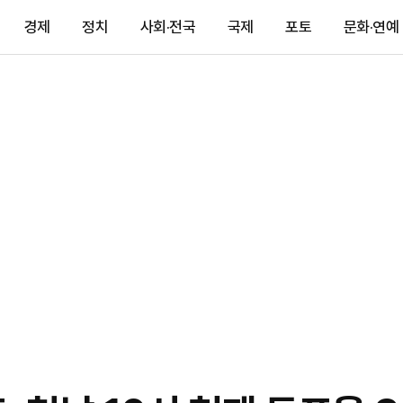
경제
정치
사회·전국
국제
포토
문화·연예