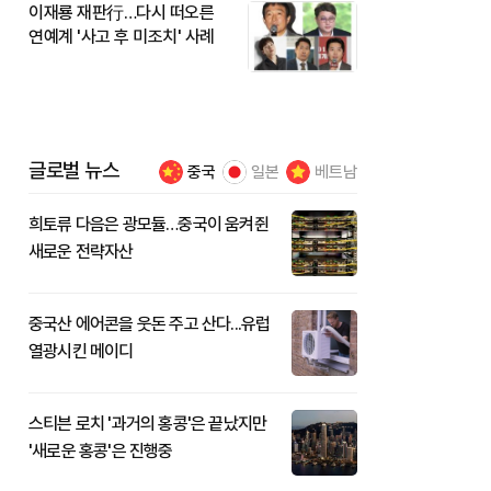
이재룡 재판行…다시 떠오른
연예계 '사고 후 미조치' 사례
글로벌 뉴스
중국
일본
베트남
희토류 다음은 광모듈…중국이 움켜쥔
새로운 전략자산
중국산 에어콘을 웃돈 주고 산다...유럽
열광시킨 메이디
스티븐 로치 '과거의 홍콩'은 끝났지만
'새로운 홍콩'은 진행중