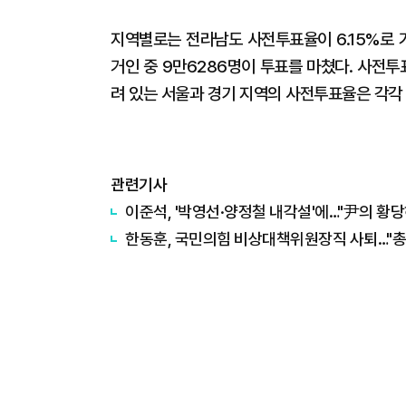
지역별로는 전라남도 사전투표율이 6.15%로 
거인 중 9만6286명이 투표를 마쳤다. 사전투
려 있는 서울과 경기 지역의 사전투표율은 각각 3.
관련기사
이준석, '박영선·양정철 내각설'에…"尹의 황
한동훈, 국민의힘 비상대책위원장직 사퇴…"총