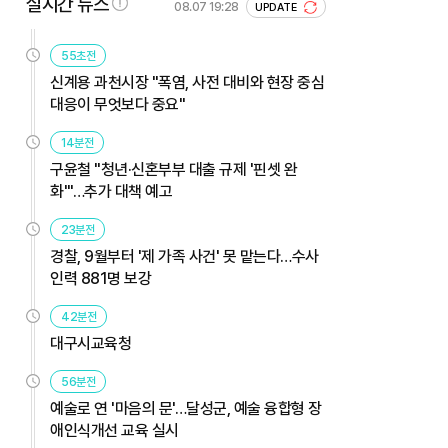
실시간 뉴스
08.07 19:28
UPDATE
55초전
신계용 과천시장 "폭염, 사전 대비와 현장 중심
대응이 무엇보다 중요"
14분전
구윤철 "청년·신혼부부 대출 규제 '핀셋 완
화'"…추가 대책 예고
23분전
경찰, 9월부터 '제 가족 사건' 못 맡는다…수사
인력 881명 보강
42분전
대구시교육청
56분전
예술로 연 '마음의 문'…달성군, 예술 융합형 장
애인식개선 교육 실시