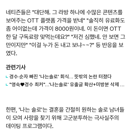
네티즌들은 "대단해. 그 라방 하나에 수많은 콘텐츠를
보여주는 OTT 플랫폼 가격을 받네" "솔직히 유료화도
좀 어이없는데 가격이 8000원이네. 이 돈이면 OTT
한 달 구독료랑 맞먹는데요?" "저건 심했네. 안 보면 그
만이지만" "이걸 누가 돈 내고 보냐~~?" 등 반응을 보
였다.
관련기사
경수·순자 빠진 '나는솔로' 회식… 뜻밖의 논란 터졌다
"영숙♥경수 최커"…'나는솔로' 유출글 확산+미방분 삭제 이유
한편, '나는 솔로'는 결혼을 간절히 원하는 솔로 남녀들
이 모여 사랑을 찾기 위해 고군분투하는 극사실주의
데이팅 프로그램이다.