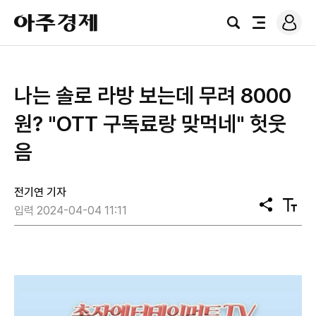
로
아
그
검
전
주
인
색
체
경
메
제
뉴
나는 솔로 라방 보는데 무려 8000
원? "OTT 구독료랑 맞먹네" 헛웃
음
전기연 기자
공
텍
입력 2024-04-04 11:11
유
스
트
크
기