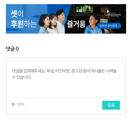
댓글
0
0
/ 300
등록