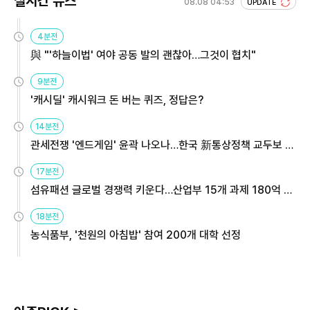
실시간 뉴스
08.08 04:53
UPDATE
4분전
與 "'하늘이법' 여야 공동 발의 괜찮아…그것이 협치"
9분전
'캐시딜' 캐시워크 돈 버는 퀴즈, 정답은?
14분전
관세전쟁 '엔드게임' 윤곽 나오나…한국 新통상정책 교두보 활
용해야
17분전
섬유패션 글로벌 경쟁력 키운다…산업부 15개 과제 180억 지
원
18분전
농식품부, '천원의 아침밥' 참여 200개 대학 선정