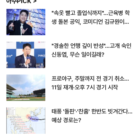
아주PICK >
"속옷 빨고 졸업식까지"…근육병 학
생 돌본 공익, 코미디언 김규원이었
다
"경솔한 언행 깊이 반성"…고개 숙인
신동엽, 무슨 일이길래?
프로야구, 주말까지 전 경기 취소…
11일 재개·오후 7시 경기 시작
태풍 '돌핀'·'찬홈' 한반도 빗겨간다…
예상 경로는?