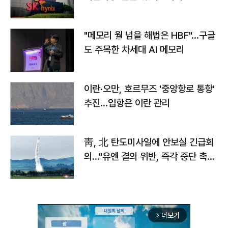
자
"메모리 월 넘을 해법은 HBF"…구글
도 주목한 차세대 AI 메모리
이란·오만, 호르무즈 '중앙항로 통항'
추진…입항은 이란 관리
靑, 北 탄도미사일에 안보실 긴급회
의…"유엔 결의 위반, 즉각 중단 촉
구"
더보기
arrow_forward_ios