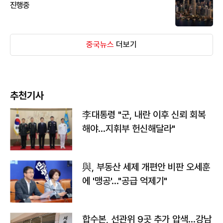
진행중
중국뉴스
더보기
추천기사
李대통령 "군, 내란 이후 신뢰 회복
해야…지휘부 헌신해달라"
與, 부동산 세제 개편안 비판 오세훈
에 '맹공'…"공급 억제기"
합수본, 선관위 9곳 추가 압색…강남