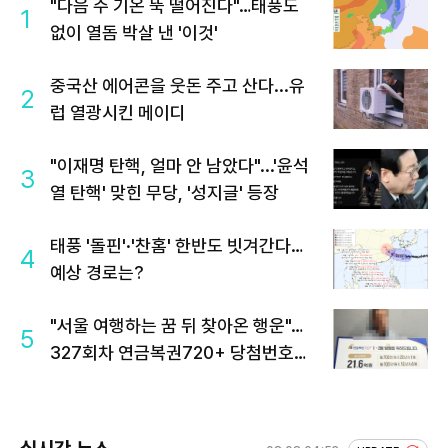
"다음 주 기온 뚝 떨어진다"…태풍도
1
없이 열돔 박살 낸 '이것'
중국산 에어콘을 웃돈 주고 산다...유
2
럽 열광시킨 메이디
"이재명 탄핵, 얼마 안 남았다"...'윤석
3
열 탄핵' 맞힌 무당, '성지글' 등장
태풍 '돌핀'·'찬홈' 한반도 빗겨간다…
4
예상 경로는?
"서울 여행하는 꿈 뒤 찾아온 행운"…
5
327회차 연금복권720+ 당첨번호조
회 주목