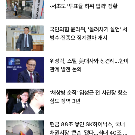
·서초도 '투표율 허위 입력' 정황
국민의힘 윤리위, '돌려차기 실언' 서
범수·진종오 징계절차 개시
위성락, 스틸 美대사와 상견례…한미
관계 발전 논의
'채상병 순직' 임성근 전 사단장 항소
심도 징역 3년
현금 88조 쌓인 SK하이닉스, 국내
채권시장 '큰손' 됐다…최대 40조 투