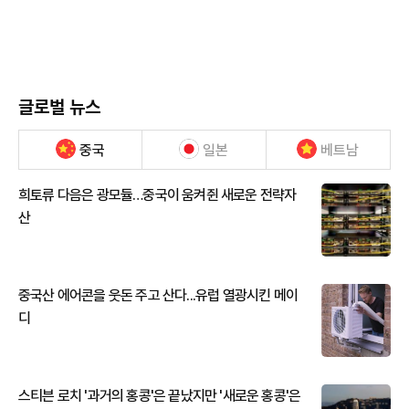
글로벌 뉴스
중국
일본
베트남
희토류 다음은 광모듈…중국이 움켜쥔 새로운 전략자
산
중국산 에어콘을 웃돈 주고 산다...유럽 열광시킨 메이
디
스티븐 로치 '과거의 홍콩'은 끝났지만 '새로운 홍콩'은