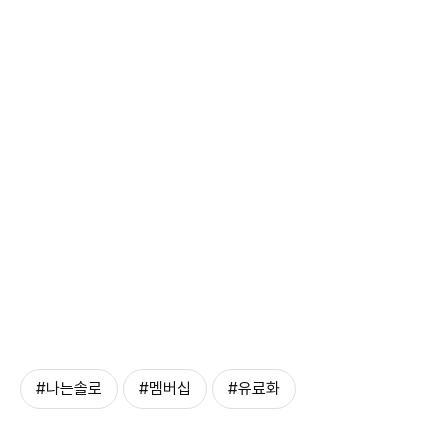
#나는솔로
#멤버십
#유료화