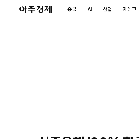
아
중국
AI
산업
재테크
주
경
제