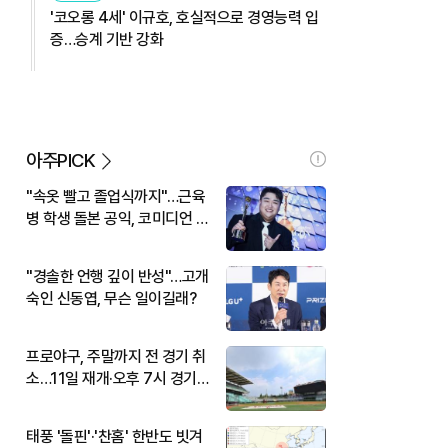
'코오롱 4세' 이규호, 호실적으로 경영능력 입
증…승계 기반 강화
아주PICK
"속옷 빨고 졸업식까지"…근육
병 학생 돌본 공익, 코미디언 김
규원이었다
"경솔한 언행 깊이 반성"…고개
숙인 신동엽, 무슨 일이길래?
프로야구, 주말까지 전 경기 취
소…11일 재개·오후 7시 경기
시작
태풍 '돌핀'·'찬홈' 한반도 빗겨