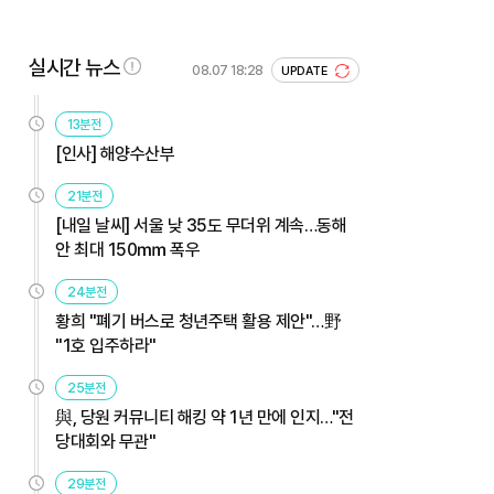
실시간 뉴스
08.07 18:28
UPDATE
13분전
[인사] 해양수산부
21분전
[내일 날씨] 서울 낮 35도 무더위 계속…동해
안 최대 150㎜ 폭우
24분전
황희 "폐기 버스로 청년주택 활용 제안"…野
"1호 입주하라"
25분전
與, 당원 커뮤니티 해킹 약 1년 만에 인지…"전
당대회와 무관"
29분전