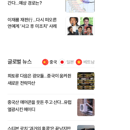
간다…예상 경로는?
이재룡 재판行…다시 떠오른
연예계 '사고 후 미조치' 사례
글로벌 뉴스
중국
일본
베트남
희토류 다음은 광모듈…중국이 움켜쥔
새로운 전략자산
중국산 에어콘을 웃돈 주고 산다...유럽
열광시킨 메이디
스티븐 로치 '과거의 홍콩'은 끝났지만