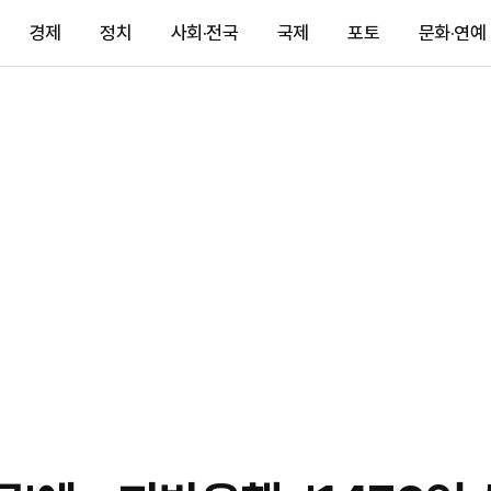
경제
정치
사회·전국
국제
포토
문화·연예