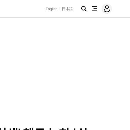
로
English
日本語
그
검
전
인
색
체
메
뉴