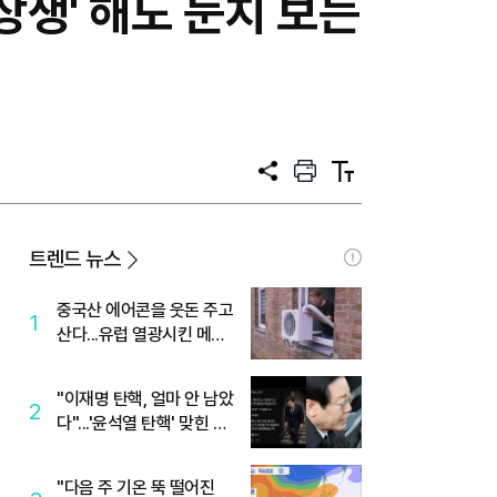
상생' 해도 눈치 보는
공
프
텍
유
린
스
트
트
크
기
트렌드 뉴스
중국산 에어콘을 웃돈 주고
1
산다...유럽 열광시킨 메이
디
"이재명 탄핵, 얼마 안 남았
2
다"...'윤석열 탄핵' 맞힌 무
당, '성지글' 등장
"다음 주 기온 뚝 떨어진