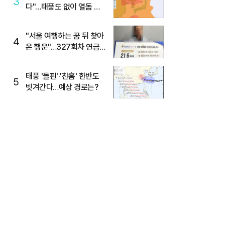
3
다"…태풍도 없이 열돔 박
살 낸 '이것'
"서울 여행하는 꿈 뒤 찾아
4
온 행운"…327회차 연금
복권720+ 당첨번호조회
주목
태풍 '돌핀'·'찬홈' 한반도
5
빗겨간다…예상 경로는?