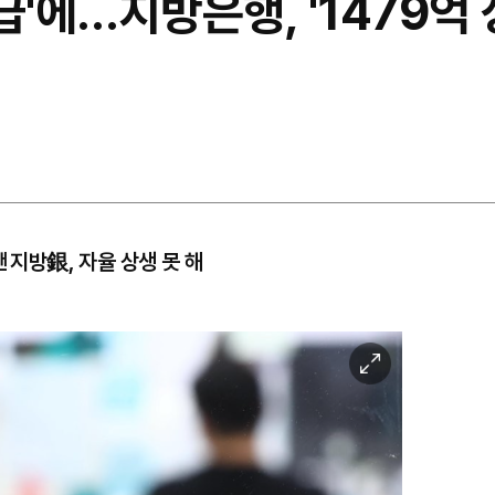
급'에…지방은행, '1479억 
 지방銀, 자율 상생 못 해
이
미
지
확
대