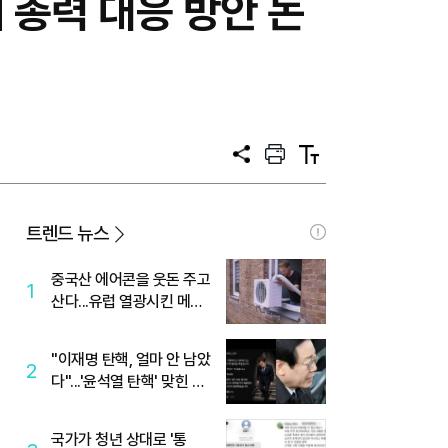
해 총력 대응 방안 논
공
프
텍
유
린
스
트
트
크
기
트렌드 뉴스
중국산 에어콘을 웃돈 주고
1
산다...유럽 열광시킨 메이
디
"이재명 탄핵, 얼마 안 남았
2
다"...'윤석열 탄핵' 맞힌 무
당, '성지글' 등장
국가가 청년 상대로 '통