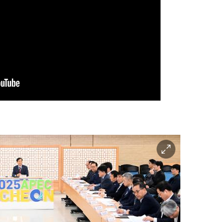
이
미
지
확
대