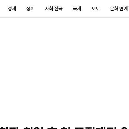
경제
정치
사회·전국
국제
포토
문화·연예