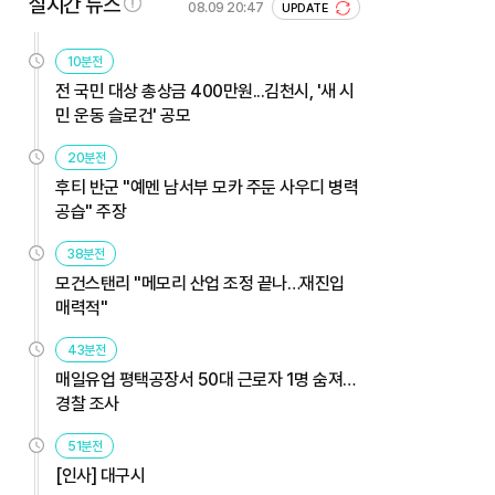
실시간 뉴스
08.09 20:47
UPDATE
10분전
전 국민 대상 총상금 400만원...김천시, '새 시
민 운동 슬로건' 공모
20분전
후티 반군 "예멘 남서부 모카 주둔 사우디 병력
공습" 주장
38분전
모건스탠리 "메모리 산업 조정 끝나…재진입
매력적"
43분전
매일유업 평택공장서 50대 근로자 1명 숨져…
경찰 조사
51분전
[인사] 대구시