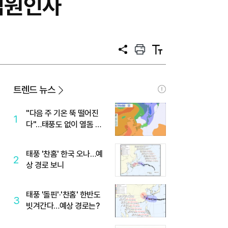
임원인사
공
프
텍
유
린
스
트
트
크
기
트렌드 뉴스
"다음 주 기온 뚝 떨어진
1
다"…태풍도 없이 열돔 박
살 낸 '이것'
태풍 '찬홈' 한국 오나…예
2
상 경로 보니
태풍 '돌핀'·'찬홈' 한반도
3
빗겨간다…예상 경로는?