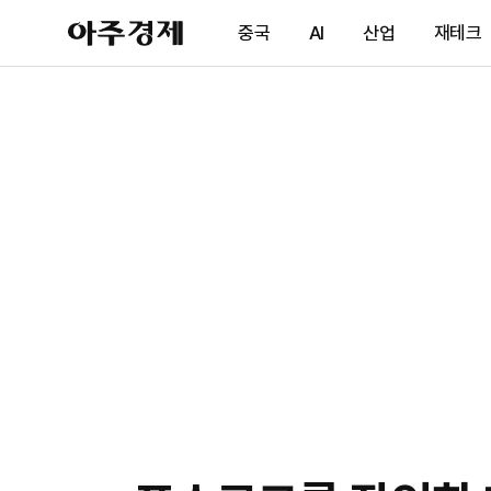
아
중국
AI
산업
재테크
주
경
제