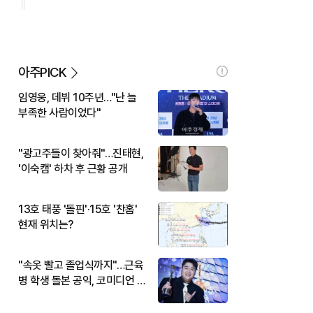
아주PICK
임영웅, 데뷔 10주년…"난 늘
부족한 사람이었다"
"광고주들이 찾아줘"…진태현,
'이숙캠' 하차 후 근황 공개
13호 태풍 '돌핀'·15호 '찬홈'
현재 위치는?
"속옷 빨고 졸업식까지"…근육
병 학생 돌본 공익, 코미디언 김
규원이었다