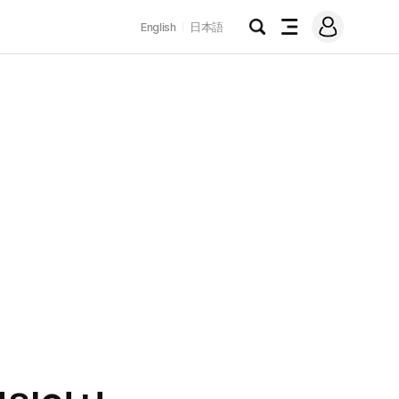
로
English
日本語
그
검
전
인
색
체
메
뉴