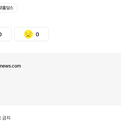
코홀딩스
0
0
unews.com
포 금지