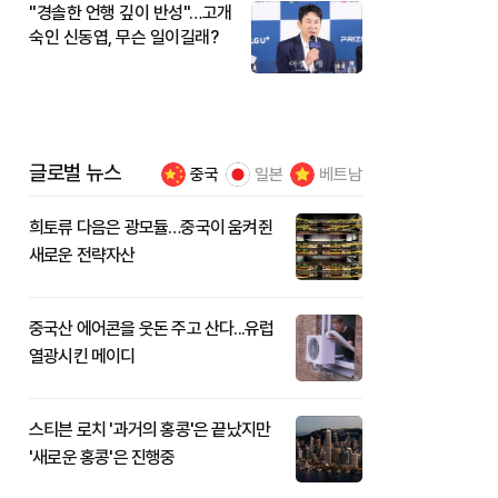
"경솔한 언행 깊이 반성"…고개
숙인 신동엽, 무슨 일이길래?
글로벌 뉴스
중국
일본
베트남
희토류 다음은 광모듈…중국이 움켜쥔
새로운 전략자산
중국산 에어콘을 웃돈 주고 산다...유럽
열광시킨 메이디
스티븐 로치 '과거의 홍콩'은 끝났지만
'새로운 홍콩'은 진행중