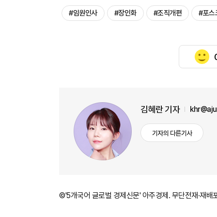
#임원인사
#장인화
#조직개편
#포스
김혜란 기자
khr@aj
기자의 다른기사
©'5개국어 글로벌 경제신문' 아주경제. 무단전재·재배