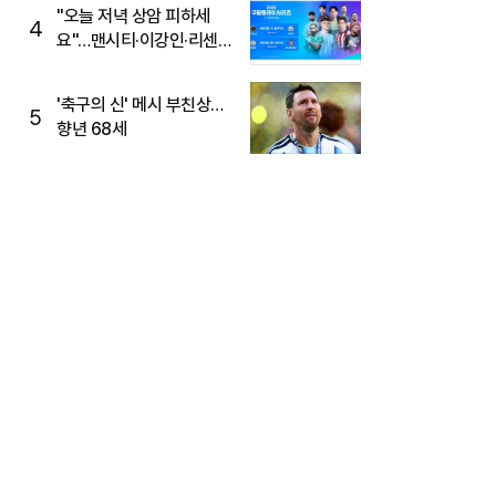
"오늘 저녁 상암 피하세
4
요"…맨시티·이강인·리센느
뜬다, 6호선 혼잡 예상
'축구의 신' 메시 부친상…
5
향년 68세