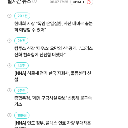
실시간 뉴스
08.07 17:25
UPDATE
20초전
한대희 시장 "폭염 온열질환, 사전 대비로 충분
히 예방할 수 있어"
2분전
컴투스 신작 '제우스: 오만의 신' 공개…"그리스
신화 친숙함에 신선함 더했다"
4분전
[NNA] 히로세 전기 한국 자회사, 물류센터 신
설
6분전
종합특검, '계엄 구금시설 확보' 신용해 불구속
기소
16분전
[NNA] 인도 정부, 플렉스 연료 차량 우대책은