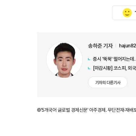
송하준 기자
hajun8
증시 '뚝뚝' 떨어지는
[마감시황] 코스피, 외국
기자의 다른기사
©'5개국어 글로벌 경제신문' 아주경제. 무단전재·재배