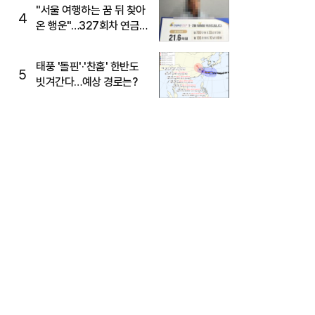
"서울 여행하는 꿈 뒤 찾아
4
온 행운"…327회차 연금
복권720+ 당첨번호조회
주목
태풍 '돌핀'·'찬홈' 한반도
5
빗겨간다…예상 경로는?