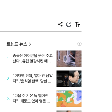
공
프
텍
유
린
스
트
트
크
기
트렌드 뉴스
중국산 에어콘을 웃돈 주고
1
산다...유럽 열광시킨 메이
디
"이재명 탄핵, 얼마 안 남았
2
다"...'윤석열 탄핵' 맞힌 무
당, '성지글' 등장
"다음 주 기온 뚝 떨어진
3
다"…태풍도 없이 열돔 박
살 낸 '이것'