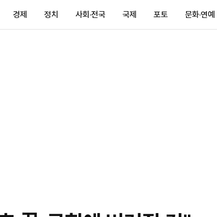
경제
정치
사회·전국
국제
포토
문화·연예