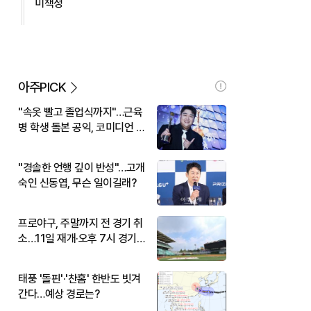
미책정
아주PICK
"속옷 빨고 졸업식까지"…근육
병 학생 돌본 공익, 코미디언 김
규원이었다
"경솔한 언행 깊이 반성"…고개
숙인 신동엽, 무슨 일이길래?
프로야구, 주말까지 전 경기 취
소…11일 재개·오후 7시 경기
시작
태풍 '돌핀'·'찬홈' 한반도 빗겨
간다…예상 경로는?