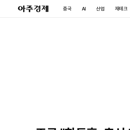
아
중국
AI
산업
재테크
주
경
제