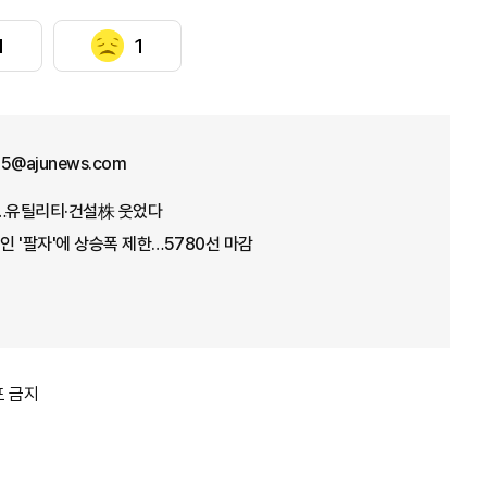
1
1
25@ajunews.com
데…유틸리티·건설株 웃었다
인 '팔자'에 상승폭 제한…5780선 마감
포 금지