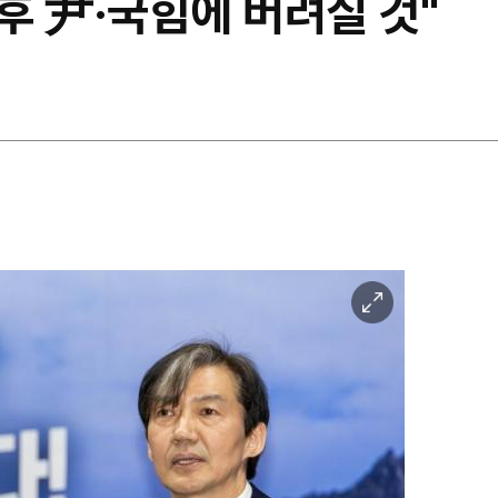
 후 尹·국힘에 버려질 것"
이
미
지
확
대