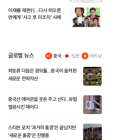
이재룡 재판行…다시 떠오른
연예계 '사고 후 미조치' 사례
글로벌 뉴스
중국
일본
베트남
희토류 다음은 광모듈…중국이 움켜쥔
새로운 전략자산
중국산 에어콘을 웃돈 주고 산다...유럽
열광시킨 메이디
스티븐 로치 '과거의 홍콩'은 끝났지만
'새로운 홍콩'은 진행중