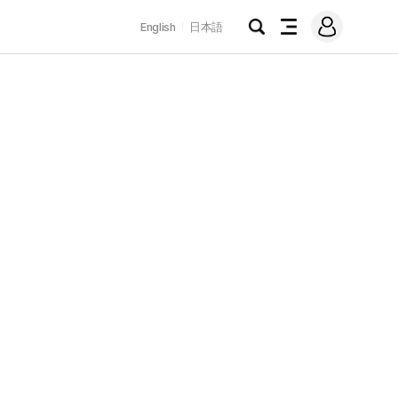
로
English
日本語
그
검
전
인
색
체
메
뉴