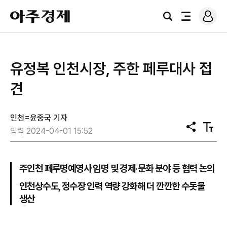
로
아
그
검
전
주
인
색
체
경
메
제
뉴
유정복 인천시장, 주한 페루대사 접
견
인천=윤중국 기자
공
텍
입력 2024-04-01 15:52
유
스
트
크
기
주인천 페루명예영사 임명 및 경제·문화 분야 등 협력 논의
인천상수도, 정수장 인력 역량 강화해 더 깐깐한 수돗물
생산