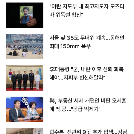
"이란 지도부 내 최고지도자 모즈타
바 위독설 확산"
서울 낮 35도 무더위 계속…동해안
최대 150㎜ 폭우
李대통령 "군, 내란 이후 신뢰 회복
해야…지휘부 헌신해달라"
與, 부동산 세제 개편안 비판 오세훈
에 '맹공'…"공급 억제기"
합수본, 선관위 9곳 추가 압색…강남