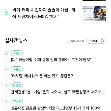
버거·커피·치킨까지 줄줄이 매물…외
5
식 프랜차이즈 M&A '활기'
실시간 뉴스
08.09 01:45
UPDATE
4분전
與 "'하늘이법' 여야 공동 발의 괜찮아…그것이 협치"
9분전
'캐시딜' 캐시워크 돈 버는 퀴즈, 정답은?
14분전
관세전쟁 '엔드게임' 윤곽 나오나…한국 新통상정책 교두보 활
용해야
17분전
섬유패션 글로벌 경쟁력 키운다…산업부 15개 과제 180억 지