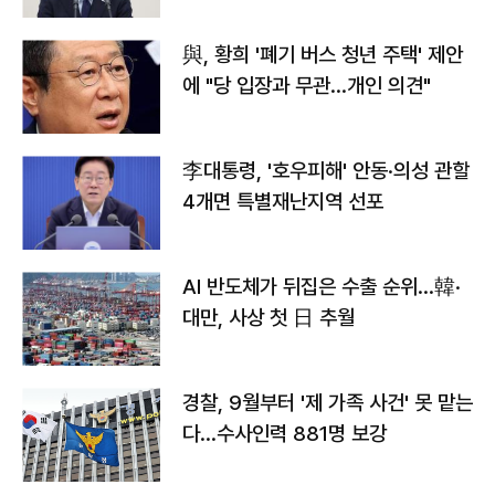
與, 황희 '폐기 버스 청년 주택' 제안
에 "당 입장과 무관…개인 의견"
李대통령, '호우피해' 안동·의성 관할
4개면 특별재난지역 선포
AI 반도체가 뒤집은 수출 순위…韓·
대만, 사상 첫 日 추월
경찰, 9월부터 '제 가족 사건' 못 맡는
다…수사인력 881명 보강