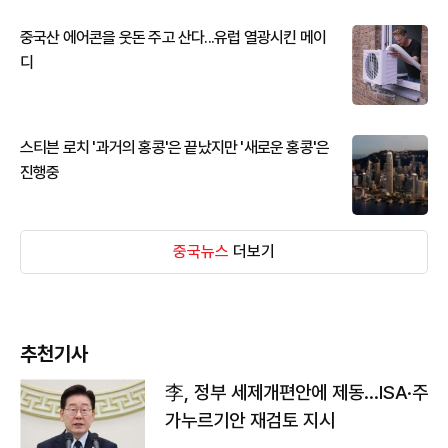
중국산 에어콘을 웃돈 주고 산다...유럽 열광시킨 메이
디
스티븐 로치 '과거의 홍콩'은 끝났지만 '새로운 홍콩'은
진행중
중국뉴스
더보기
추천기사
李, 정부 세제개편안에 제동…ISA·주
가누르기안 재검토 지시