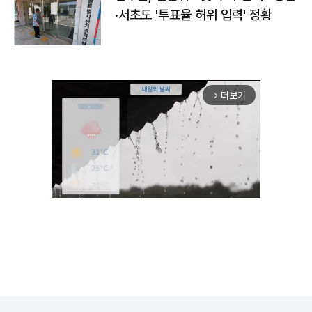
·서초도 '투표율 허위 입력' 정황
더보기
arrow_forward_ios
Mute