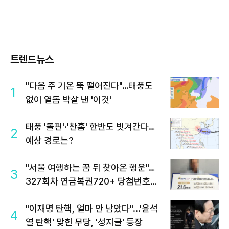
트렌드뉴스
"다음 주 기온 뚝 떨어진다"…태풍도
1
없이 열돔 박살 낸 '이것'
태풍 '돌핀'·'찬홈' 한반도 빗겨간다…
2
예상 경로는?
"서울 여행하는 꿈 뒤 찾아온 행운"…
3
327회차 연금복권720+ 당첨번호조
회 주목
"이재명 탄핵, 얼마 안 남았다"...'윤석
4
열 탄핵' 맞힌 무당, '성지글' 등장