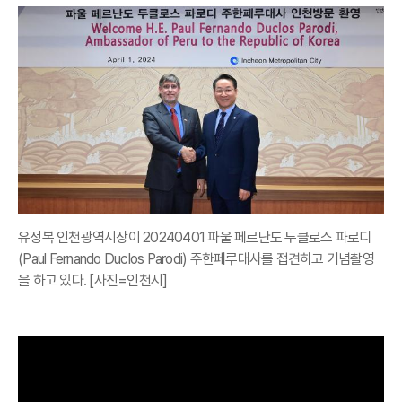
유정복 인천광역시장이 20240401 파울 페르난도 두클로스 파로디
(Paul Fernando Duclos Parodi) 주한페루대사를 접견하고 기념촬영
을 하고 있다. [사진=인천시]