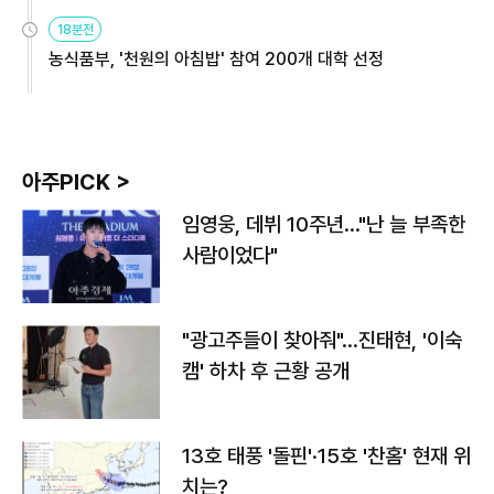
원
18분전
농식품부, '천원의 아침밥' 참여 200개 대학 선정
아주PICK >
임영웅, 데뷔 10주년…"난 늘 부족한
사람이었다"
"광고주들이 찾아줘"…진태현, '이숙
캠' 하차 후 근황 공개
13호 태풍 '돌핀'·15호 '찬홈' 현재 위
치는?