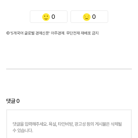
0
0
©'5개국어 글로벌 경제신문' 아주경제. 무단전재·재배포 금지
댓글
0