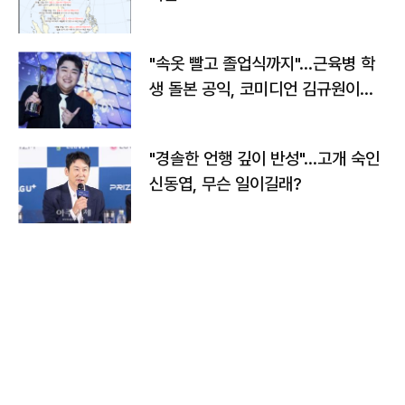
"속옷 빨고 졸업식까지"…근육병 학
생 돌본 공익, 코미디언 김규원이었
다
"경솔한 언행 깊이 반성"…고개 숙인
신동엽, 무슨 일이길래?