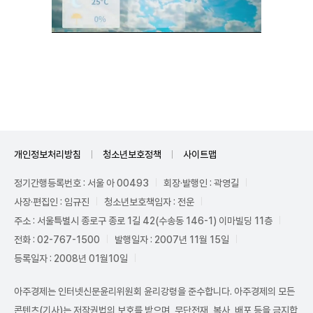
Unmute
개인정보처리방침
청소년보호정책
사이트맵
정기간행등록번호 : 서울 아 00493
회장·발행인 : 곽영길
사장·편집인 : 임규진
청소년보호책임자 : 전운
주소 : 서울특별시 종로구 종로 1길 42(수송동 146-1) 이마빌딩 11층
전화 : 02-767-1500
발행일자 : 2007년 11월 15일
등록일자 : 2008년 01월10일
아주경제는 인터넷신문윤리위원회 윤리강령을 준수합니다. 아주경제의 모든
콘텐츠(기사)는 저작권법의 보호를 받으며, 무단전재, 복사, 배포 등을 금지합