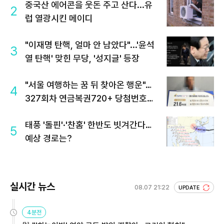
중국산 에어콘을 웃돈 주고 산다...유
2
럽 열광시킨 메이디
"이재명 탄핵, 얼마 안 남았다"...'윤석
3
열 탄핵' 맞힌 무당, '성지글' 등장
"서울 여행하는 꿈 뒤 찾아온 행운"…
4
327회차 연금복권720+ 당첨번호조
회 주목
태풍 '돌핀'·'찬홈' 한반도 빗겨간다…
5
예상 경로는?
실시간 뉴스
08.07 21:22
UPDATE
4분전