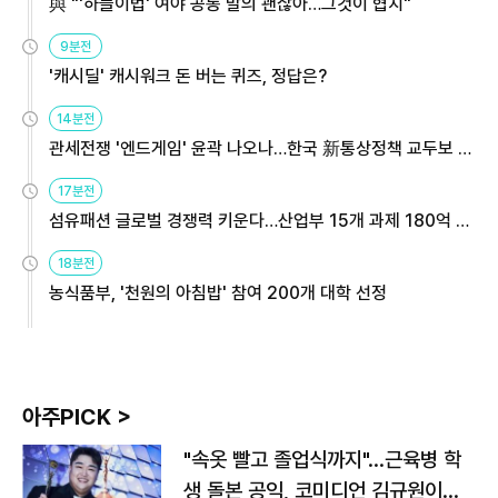
與 "'하늘이법' 여야 공동 발의 괜찮아…그것이 협치"
9분전
'캐시딜' 캐시워크 돈 버는 퀴즈, 정답은?
14분전
관세전쟁 '엔드게임' 윤곽 나오나…한국 新통상정책 교두보 활
용해야
17분전
섬유패션 글로벌 경쟁력 키운다…산업부 15개 과제 180억 지
원
18분전
농식품부, '천원의 아침밥' 참여 200개 대학 선정
아주PICK >
"속옷 빨고 졸업식까지"…근육병 학
생 돌본 공익, 코미디언 김규원이었