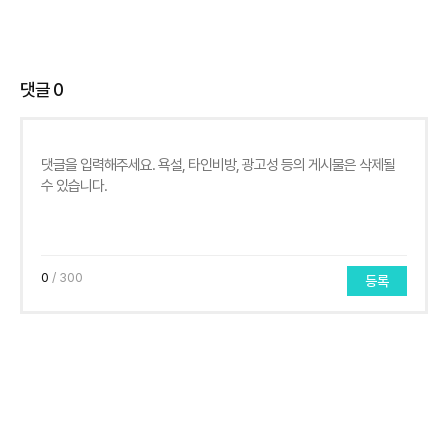
댓글
0
0
/ 300
등록