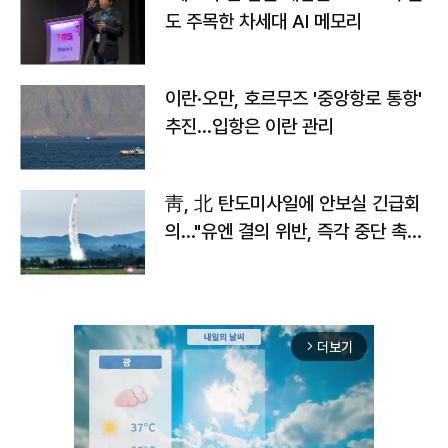
도 주목한 차세대 AI 메모리
이란·오만, 호르무즈 '중앙항로 통항'
추진…입항은 이란 관리
靑, 北 탄도미사일에 안보실 긴급회
의…"유엔 결의 위반, 즉각 중단 촉
구"
더보기
arrow_forward_ios