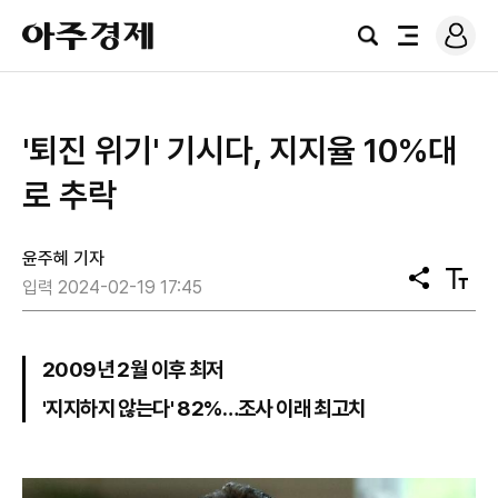
로
아
그
검
전
주
인
색
체
경
메
제
뉴
'퇴진 위기' 기시다, 지지율 10%대
로 추락
윤주혜 기자
공
텍
입력 2024-02-19 17:45
유
스
트
크
기
2009년 2월 이후 최저
'지지하지 않는다' 82%…조사 이래 최고치