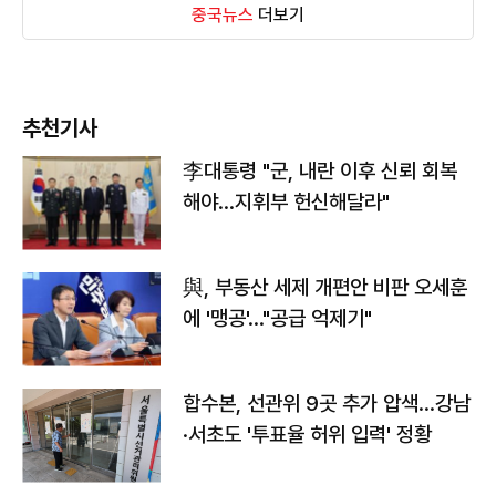
중국뉴스
더보기
추천기사
李대통령 "군, 내란 이후 신뢰 회복
해야…지휘부 헌신해달라"
與, 부동산 세제 개편안 비판 오세훈
에 '맹공'…"공급 억제기"
합수본, 선관위 9곳 추가 압색…강남
·서초도 '투표율 허위 입력' 정황