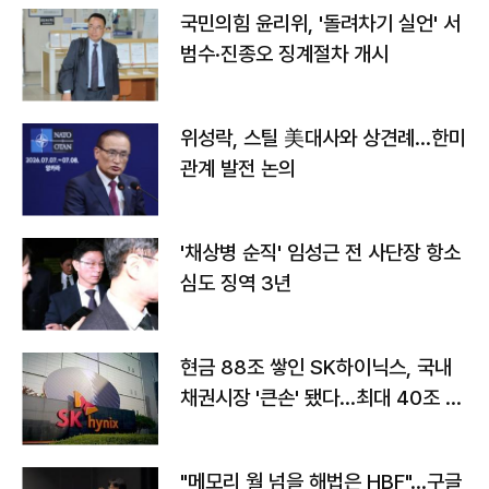
국민의힘 윤리위, '돌려차기 실언' 서
범수·진종오 징계절차 개시
위성락, 스틸 美대사와 상견례…한미
관계 발전 논의
'채상병 순직' 임성근 전 사단장 항소
심도 징역 3년
현금 88조 쌓인 SK하이닉스, 국내
채권시장 '큰손' 됐다…최대 40조 투
자
"메모리 월 넘을 해법은 HBF"…구글