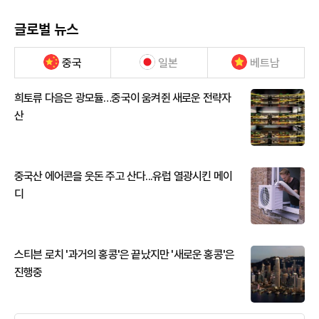
글로벌 뉴스
중국
일본
베트남
희토류 다음은 광모듈…중국이 움켜쥔 새로운 전략자
산
중국산 에어콘을 웃돈 주고 산다...유럽 열광시킨 메이
디
스티븐 로치 '과거의 홍콩'은 끝났지만 '새로운 홍콩'은
진행중