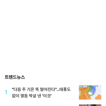
트렌드뉴스
"다음 주 기온 뚝 떨어진다"…태풍도
1
없이 열돔 박살 낸 '이것'