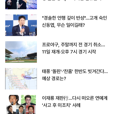
다
"경솔한 언행 깊이 반성"…고개 숙인
신동엽, 무슨 일이길래?
프로야구, 주말까지 전 경기 취소…
11일 재개·오후 7시 경기 시작
태풍 '돌핀'·'찬홈' 한반도 빗겨간다…
예상 경로는?
이재룡 재판行…다시 떠오른 연예계
'사고 후 미조치' 사례