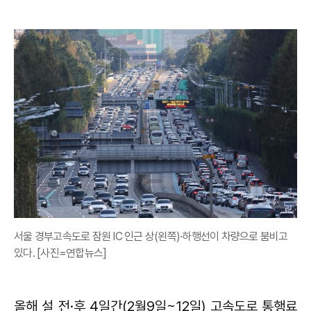
서울 경부고속도로 잠원 IC 인근 상(왼쪽)·하행선이 차량으로 붐비고
있다. [사진=연합뉴스]
올해 설 전·후 4일간(2월9일~12일) 고속도로 통행료