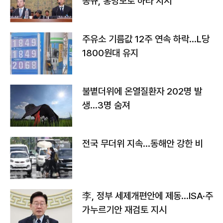
몽규, 홍명보로 하라 지시"
주유소 기름값 12주 연속 하락…L당
1800원대 유지
불볕더위에 온열질환자 202명 발
생…3명 숨져
전국 무더위 지속…동해안 강한 비
李, 정부 세제개편안에 제동…ISA·주
가누르기안 재검토 지시