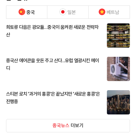
중국
일본
베트남
희토류 다음은 광모듈…중국이 움켜쥔 새로운 전략자
산
중국산 에어콘을 웃돈 주고 산다...유럽 열광시킨 메이
디
스티븐 로치 '과거의 홍콩'은 끝났지만 '새로운 홍콩'은
진행중
중국뉴스
더보기