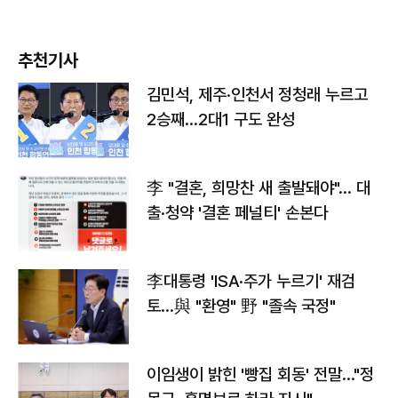
추천기사
김민석, 제주·인천서 정청래 누르고
2승째…2대1 구도 완성
李 "결혼, 희망찬 새 출발돼야"… 대
출·청약 '결혼 페널티' 손본다
李대통령 'ISA·주가 누르기' 재검
토…與 "환영" 野 "졸속 국정"
이임생이 밝힌 '빵집 회동' 전말…"정