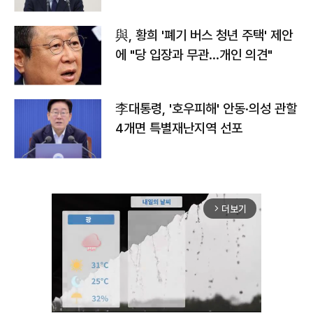
與, 황희 '폐기 버스 청년 주택' 제안
에 "당 입장과 무관…개인 의견"
李대통령, '호우피해' 안동·의성 관할
4개면 특별재난지역 선포
더보기
arrow_forward_ios