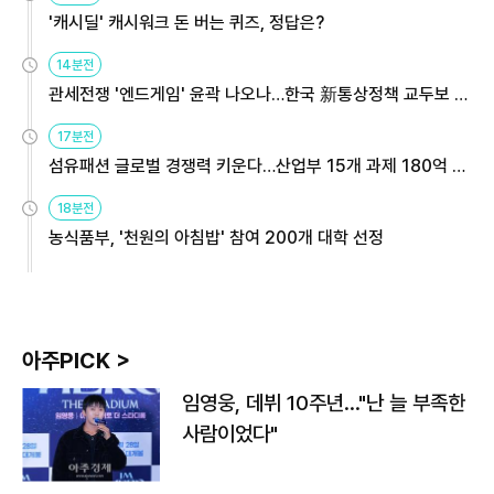
'캐시딜' 캐시워크 돈 버는 퀴즈, 정답은?
14분전
관세전쟁 '엔드게임' 윤곽 나오나…한국 新통상정책 교두보 활
용해야
17분전
섬유패션 글로벌 경쟁력 키운다…산업부 15개 과제 180억 지
원
18분전
농식품부, '천원의 아침밥' 참여 200개 대학 선정
아주PICK >
임영웅, 데뷔 10주년…"난 늘 부족한
사람이었다"