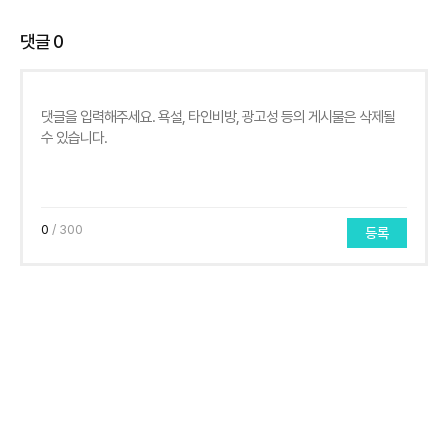
댓글
0
0
/ 300
등록