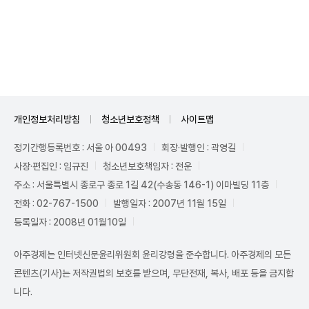
Unmute
개인정보처리방침
청소년보호정책
사이트맵
정기간행등록번호 : 서울 아 00493
회장·발행인 : 곽영길
사장·편집인 : 임규진
청소년보호책임자 : 전운
주소 : 서울특별시 종로구 종로 1길 42(수송동 146-1) 이마빌딩 11층
전화 : 02-767-1500
발행일자 : 2007년 11월 15일
등록일자 : 2008년 01월10일
아주경제는 인터넷신문윤리위원회 윤리강령을 준수합니다. 아주경제의 모든
콘텐츠(기사)는 저작권법의 보호를 받으며, 무단전재, 복사, 배포 등을 금지합
니다.