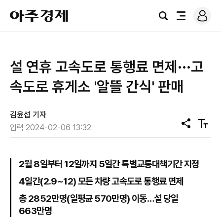
로
아
그
검
전
주
인
색
체
경
메
제
뉴
설 연휴 고속도로 통행료 면제···고
속도로 휴게소 '알뜰 간식' 판매
김윤섭 기자
공
텍
입력 2024-02-06 13:32
유
스
트
크
기
2월 8일부터 12일까지 5일간 특별교통대책기간 지정
4일간(2.9~12) 모든 차량 고속도로 통행료 면제
총 2852만명(일평균 570만명) 이동…설 당일
663만명