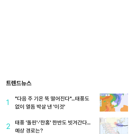
트렌드뉴스
"다음 주 기온 뚝 떨어진다"…태풍도
1
없이 열돔 박살 낸 '이것'
태풍 '돌핀'·'찬홈' 한반도 빗겨간다…
2
예상 경로는?