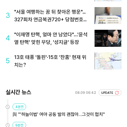
"서울 여행하는 꿈 뒤 찾아온 행운"…
3
327회차 연금복권720+ 당첨번호조
회 주목
"이재명 탄핵, 얼마 안 남았다"...'윤석
4
열 탄핵' 맞힌 무당, '성지글' 등장
13호 태풍 '돌핀'·15호 '찬홈' 현재 위
5
치는?
실시간 뉴스
08.09 06:42
UPDATE
4분전
與 "'하늘이법' 여야 공동 발의 괜찮아…그것이 협치"
9분전