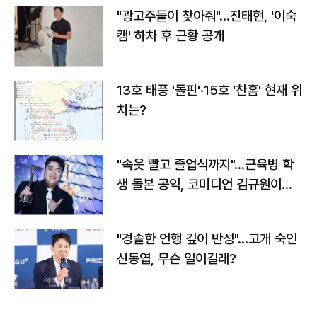
"광고주들이 찾아줘"…진태현, '이숙
캠' 하차 후 근황 공개
13호 태풍 '돌핀'·15호 '찬홈' 현재 위
치는?
"속옷 빨고 졸업식까지"…근육병 학
생 돌본 공익, 코미디언 김규원이었
다
"경솔한 언행 깊이 반성"…고개 숙인
신동엽, 무슨 일이길래?