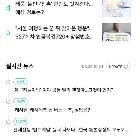
태풍 '돌핀'·'찬홈' 한반도 빗겨간다…
4
예상 경로는?
"서울 여행하는 꿈 뒤 찾아온 행운"…
5
327회차 연금복권720+ 당첨번호조
회 주목
실시간 뉴스
08.08 10:54
UPDATE
4분전
與 "'하늘이법' 여야 공동 발의 괜찮아…그것이 협치"
9분전
'캐시딜' 캐시워크 돈 버는 퀴즈, 정답은?
14분전
관세전쟁 '엔드게임' 윤곽 나오나…한국 新통상정책 교두보 활
용해야