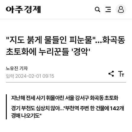
로
아
그
검
전
주
인
색
체
경
메
제
뉴
"지도 붉게 물들인 피눈물"…화곡동
초토화에 누리꾼들 '경악'
노유진 기자
공
텍
입력 2024-02-01 09:15
유
스
트
크
기
지난해 전세 사기 휘몰아친 서울 강서구 화곡동 초토화
경기 부천도 심상치 않아…"부천역 주변 한 건물에 142개
경매 나오기도"