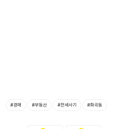
#경매
#부동산
#전세사기
#화곡동