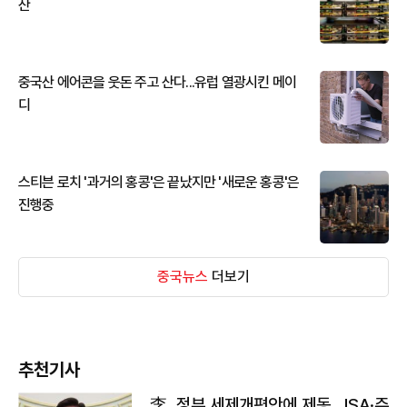
산
중국산 에어콘을 웃돈 주고 산다...유럽 열광시킨 메이
디
스티븐 로치 '과거의 홍콩'은 끝났지만 '새로운 홍콩'은
진행중
중국뉴스
더보기
추천기사
李, 정부 세제개편안에 제동…ISA·주