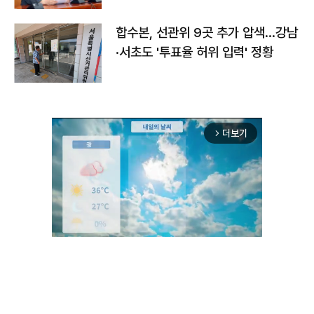
합수본, 선관위 9곳 추가 압색…강남
·서초도 '투표율 허위 입력' 정황
더보기
arrow_forward_ios
Unmute