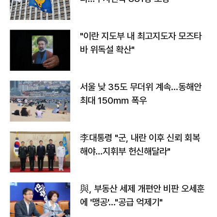
"이란 지도부 내 최고지도자 모즈타
바 위독설 확산"
서울 낮 35도 무더위 계속…동해안
최대 150㎜ 폭우
李대통령 "군, 내란 이후 신뢰 회복
해야…지휘부 헌신해달라"
與, 부동산 세제 개편안 비판 오세훈
에 '맹공'…"공급 억제기"