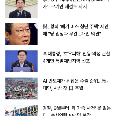
가누르기안 재검토 지시
與, 황희 '폐기 버스 청년 주택' 제안
에 "당 입장과 무관…개인 의견"
李대통령, '호우피해' 안동·의성 관할
4개면 특별재난지역 선포
AI 반도체가 뒤집은 수출 순위…韓·
대만, 사상 첫 日 추월
경찰, 9월부터 '제 가족 사건' 못 맡는
다…수사인력 881명 보강