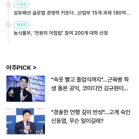
17분전
섬유패션 글로벌 경쟁력 키운다…산업부 15개 과제 180억 지
원
18분전
농식품부, '천원의 아침밥' 참여 200개 대학 선정
아주PICK >
"속옷 빨고 졸업식까지"…근육병 학
생 돌본 공익, 코미디언 김규원이었
다
"경솔한 언행 깊이 반성"…고개 숙인
신동엽, 무슨 일이길래?