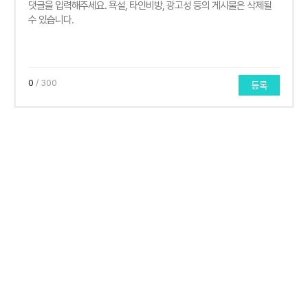
0
/ 300
등록