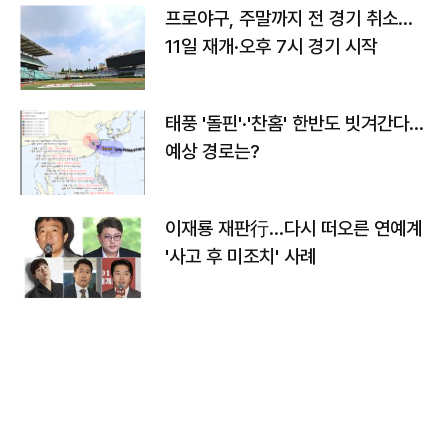
프로야구, 주말까지 전 경기 취소…
11일 재개·오후 7시 경기 시작
태풍 '돌핀'·'찬홈' 한반도 빗겨간다…
예상 경로는?
이재룡 재판行…다시 떠오른 연예계
'사고 후 미조치' 사례