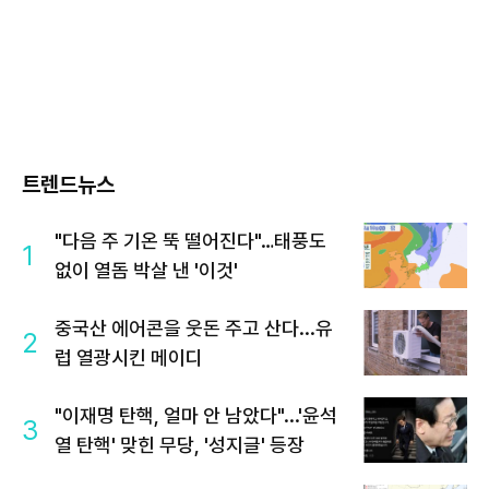
트렌드뉴스
"다음 주 기온 뚝 떨어진다"…태풍도
1
없이 열돔 박살 낸 '이것'
중국산 에어콘을 웃돈 주고 산다...유
2
럽 열광시킨 메이디
"이재명 탄핵, 얼마 안 남았다"...'윤석
3
열 탄핵' 맞힌 무당, '성지글' 등장