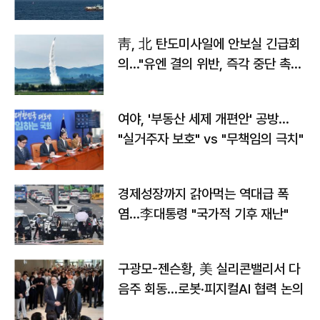
靑, 北 탄도미사일에 안보실 긴급회
의…"유엔 결의 위반, 즉각 중단 촉
구"
여야, '부동산 세제 개편안' 공방…
"실거주자 보호" vs "무책임의 극치"
경제성장까지 갉아먹는 역대급 폭
염…李대통령 "국가적 기후 재난"
구광모-젠슨황, 美 실리콘밸리서 다
음주 회동…로봇·피지컬AI 협력 논의