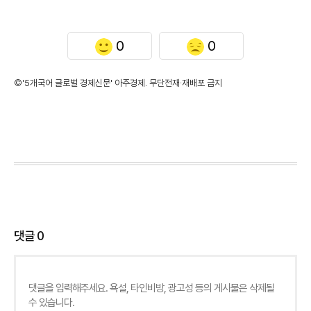
0
0
©'5개국어 글로벌 경제신문' 아주경제. 무단전재·재배포 금지
댓글
0