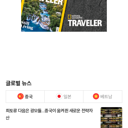
글로벌 뉴스
중국
일본
베트남
희토류 다음은 광모듈…중국이 움켜쥔 새로운 전략자
산