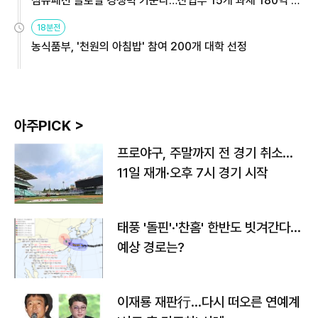
섬유패션 글로벌 경쟁력 키운다…산업부 15개 과제 180억 지
원
18분전
농식품부, '천원의 아침밥' 참여 200개 대학 선정
아주PICK >
프로야구, 주말까지 전 경기 취소…
11일 재개·오후 7시 경기 시작
태풍 '돌핀'·'찬홈' 한반도 빗겨간다…
예상 경로는?
이재룡 재판行…다시 떠오른 연예계