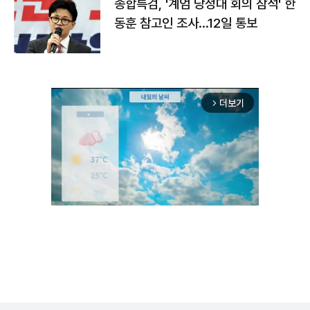
종합특검, '계엄 당정대 회의 참석' 한
동훈 참고인 조사...12일 통보
더보기
arrow_forward_ios
Unmute