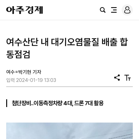
로
아
그
검
전
주
인
색
체
경
메
제
뉴
여수산단 내 대기오염물질 배출 합
동점검
여수=박기현 기자
공
텍
입력 2024-01-19 13:03
유
스
트
크
기
첨단장비..이동측정차량 4대, 드론 7대 활용