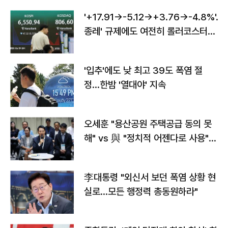
'+17.91→-5.12→+3.76→-4.8%'…'
종레' 규제에도 여전히 롤러코스터
타는 코스피
'입추'에도 낮 최고 39도 폭염 절
정…한밤 '열대야' 지속
오세훈 "용산공원 주택공급 동의 못
해" vs 與 "정치적 어젠다로 사용"
맞불
李대통령 "외신서 보던 폭염 상황 현
실로…모든 행정력 총동원하라"