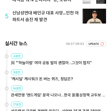
신남성연대 배인규 대표 사망…인천 아
5
파트서 숨진 채 발견
실시간 뉴스
08.07 08:43
UPDATE
4분전
與 "'하늘이법' 여야 공동 발의 괜찮아…그것이 협치"
9분전
'캐시딜' 캐시워크 돈 버는 퀴즈, 정답은?
14분전
관세전쟁 '엔드게임' 윤곽 나오나…한국 新통상정책 교두보 활
용해야
17분전