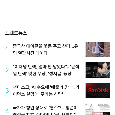
트렌드뉴스
중국산 에어콘을 웃돈 주고 산다...유
1
럽 열광시킨 메이디
"이재명 탄핵, 얼마 안 남았다"...'윤석
2
열 탄핵' 맞힌 무당, '성지글' 등장
샌디스크, AI 수요에 '매출 4.7배'…가
3
이던스 실망에 '주가는 하락'
국가가 청년 상대로 '통수'?...청년미
4
래적금 12% 준다더니 "응, 오류야"