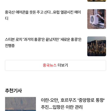
중국산 에어콘을 웃돈 주고 산다...유럽 열광시킨 메이
디
스티븐 로치 '과거의 홍콩'은 끝났지만 '새로운 홍콩'은
진행중
중국뉴스
더보기
추천기사
이란·오만, 호르무즈 '중앙항로 통항'
추진…입항은 이란 관리