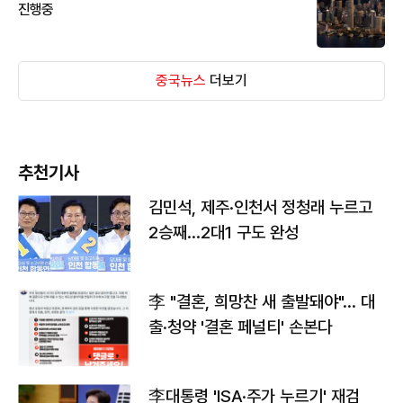
진행중
중국뉴스
더보기
추천기사
김민석, 제주·인천서 정청래 누르고
2승째…2대1 구도 완성
李 "결혼, 희망찬 새 출발돼야"… 대
출·청약 '결혼 페널티' 손본다
李대통령 'ISA·주가 누르기' 재검