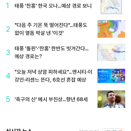
1
태풍 '찬홈' 한국 오나…예상 경로 보니
"다음 주 기온 뚝 떨어진다"…태풍도
2
없이 열돔 박살 낸 '이것'
태풍 '돌핀'·'찬홈' 한반도 빗겨간다…
3
예상 경로는?
"오늘 저녁 상암 피하세요"…맨시티·이
4
강인·리센느 뜬다, 6호선 혼잡 예상
5
'축구의 신' 메시 부친상…향년 68세