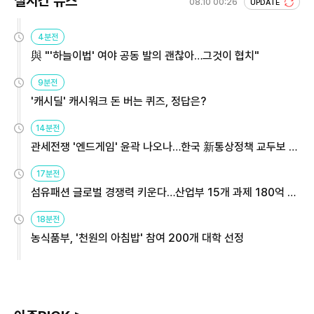
실시간 뉴스
08.10 00:26
UPDATE
4분전
與 "'하늘이법' 여야 공동 발의 괜찮아…그것이 협치"
9분전
'캐시딜' 캐시워크 돈 버는 퀴즈, 정답은?
14분전
관세전쟁 '엔드게임' 윤곽 나오나…한국 新통상정책 교두보 활
용해야
17분전
섬유패션 글로벌 경쟁력 키운다…산업부 15개 과제 180억 지
원
18분전
농식품부, '천원의 아침밥' 참여 200개 대학 선정