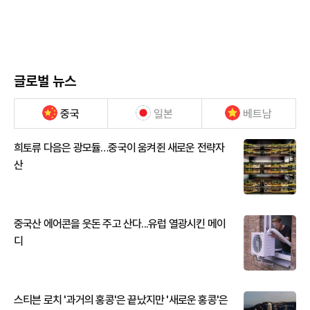
글로벌 뉴스
중국
일본
베트남
희토류 다음은 광모듈…중국이 움켜쥔 새로운 전략자
산
중국산 에어콘을 웃돈 주고 산다...유럽 열광시킨 메이
디
스티븐 로치 '과거의 홍콩'은 끝났지만 '새로운 홍콩'은