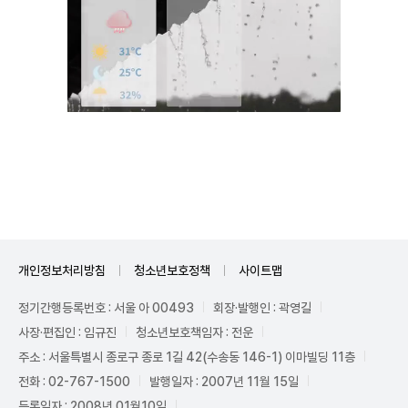
Unmute
개인정보처리방침
청소년보호정책
사이트맵
정기간행등록번호 : 서울 아 00493
회장·발행인 : 곽영길
사장·편집인 : 임규진
청소년보호책임자 : 전운
주소 : 서울특별시 종로구 종로 1길 42(수송동 146-1) 이마빌딩 11층
전화 : 02-767-1500
발행일자 : 2007년 11월 15일
등록일자 : 2008년 01월10일