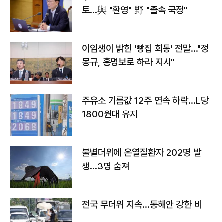
토…與 "환영" 野 "졸속 국정"
이임생이 밝힌 '빵집 회동' 전말…"정
몽규, 홍명보로 하라 지시"
주유소 기름값 12주 연속 하락…L당
1800원대 유지
불볕더위에 온열질환자 202명 발
생…3명 숨져
전국 무더위 지속…동해안 강한 비