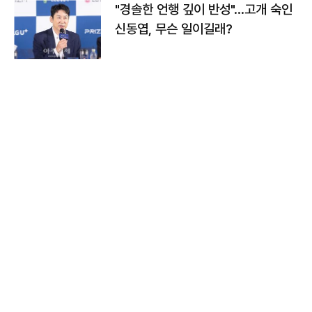
"경솔한 언행 깊이 반성"…고개 숙인
신동엽, 무슨 일이길래?