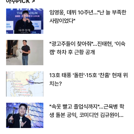
아주PICK >
임영웅, 데뷔 10주년…"난 늘 부족한
사람이었다"
"광고주들이 찾아줘"…진태현, '이숙
캠' 하차 후 근황 공개
13호 태풍 '돌핀'·15호 '찬홈' 현재 위
치는?
"속옷 빨고 졸업식까지"…근육병 학
생 돌본 공익, 코미디언 김규원이었
다