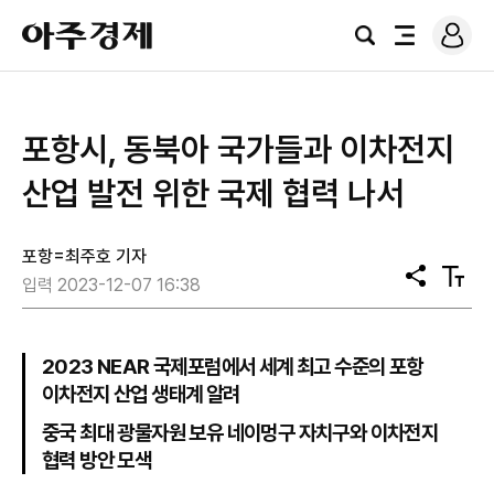
로
아
그
검
전
주
인
색
체
경
메
제
뉴
포항시, 동북아 국가들과 이차전지
산업 발전 위한 국제 협력 나서
포항=최주호 기자
공
텍
입력 2023-12-07 16:38
유
스
트
크
기
2023 NEAR 국제포럼에서 세계 최고 수준의 포항
이차전지 산업 생태계 알려
중국 최대 광물자원 보유 네이멍구 자치구와 이차전지
협력 방안 모색