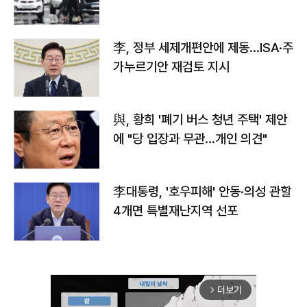
李, 정부 세제개편안에 제동…ISA·주
가누르기안 재검토 지시
與, 황희 '폐기 버스 청년 주택' 제안
에 "당 입장과 무관…개인 의견"
李대통령, '호우피해' 안동·의성 관할
4개면 특별재난지역 선포
더보기
arrow_forward_ios