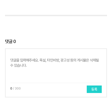
댓글
0
0
/ 300
등록