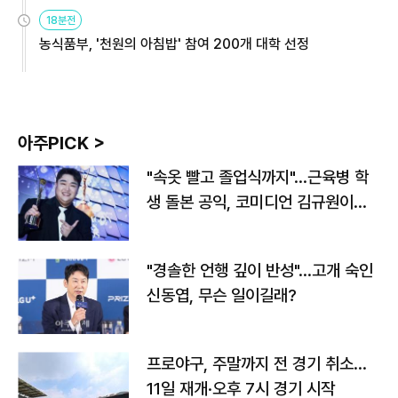
원
18분전
농식품부, '천원의 아침밥' 참여 200개 대학 선정
아주PICK >
"속옷 빨고 졸업식까지"…근육병 학
생 돌본 공익, 코미디언 김규원이었
다
"경솔한 언행 깊이 반성"…고개 숙인
신동엽, 무슨 일이길래?
프로야구, 주말까지 전 경기 취소…
11일 재개·오후 7시 경기 시작