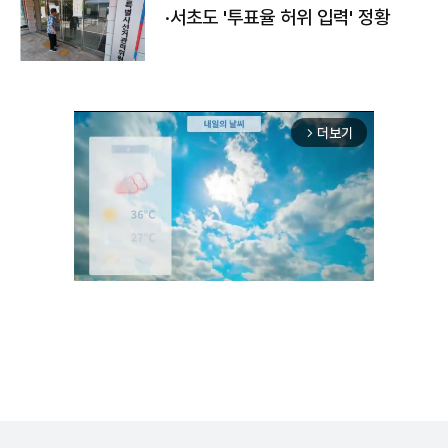
·서초도 '투표율 허위 입력' 정황
더보기
arrow_forward_ios
Unmute