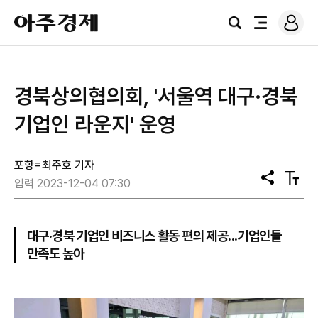
로
아
그
검
전
주
인
색
체
경
메
제
뉴
경북상의협의회, '서울역 대구·경북
기업인 라운지' 운영
포항=최주호 기자
공
텍
입력 2023-12-04 07:30
유
스
트
크
기
대구·경북 기업인 비즈니스 활동 편의 제공...기업인들
만족도 높아