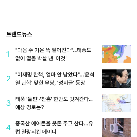
트렌드뉴스
"다음 주 기온 뚝 떨어진다"…태풍도
1
없이 열돔 박살 낸 '이것'
"이재명 탄핵, 얼마 안 남았다"...'윤석
2
열 탄핵' 맞힌 무당, '성지글' 등장
태풍 '돌핀'·'찬홈' 한반도 빗겨간다…
3
예상 경로는?
중국산 에어콘을 웃돈 주고 산다...유
4
럽 열광시킨 메이디