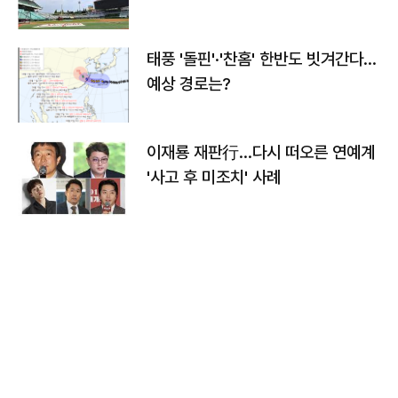
태풍 '돌핀'·'찬홈' 한반도 빗겨간다…
예상 경로는?
이재룡 재판行…다시 떠오른 연예계
'사고 후 미조치' 사례