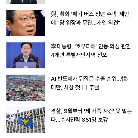
與, 황희 '폐기 버스 청년 주택' 제안
에 "당 입장과 무관…개인 의견"
李대통령, '호우피해' 안동·의성 관할
4개면 특별재난지역 선포
AI 반도체가 뒤집은 수출 순위…韓·
대만, 사상 첫 日 추월
경찰, 9월부터 '제 가족 사건' 못 맡는
다…수사인력 881명 보강