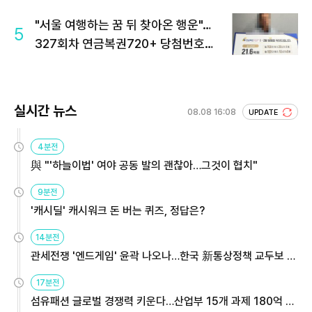
"서울 여행하는 꿈 뒤 찾아온 행운"…
5
327회차 연금복권720+ 당첨번호조
회 주목
실시간 뉴스
08.08 16:08
UPDATE
4분전
與 "'하늘이법' 여야 공동 발의 괜찮아…그것이 협치"
9분전
'캐시딜' 캐시워크 돈 버는 퀴즈, 정답은?
14분전
관세전쟁 '엔드게임' 윤곽 나오나…한국 新통상정책 교두보 활
용해야
17분전
섬유패션 글로벌 경쟁력 키운다…산업부 15개 과제 180억 지