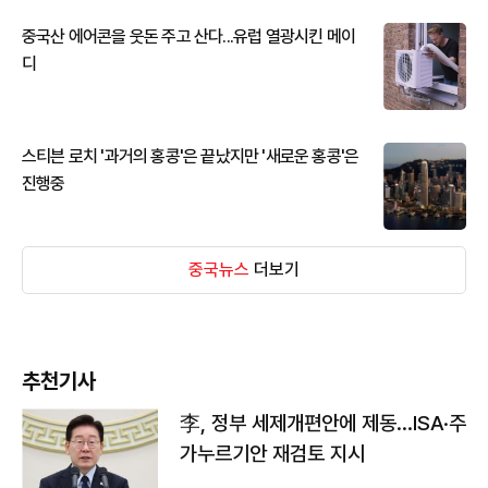
중국산 에어콘을 웃돈 주고 산다...유럽 열광시킨 메이
디
스티븐 로치 '과거의 홍콩'은 끝났지만 '새로운 홍콩'은
진행중
중국뉴스
더보기
추천기사
李, 정부 세제개편안에 제동…ISA·주
가누르기안 재검토 지시