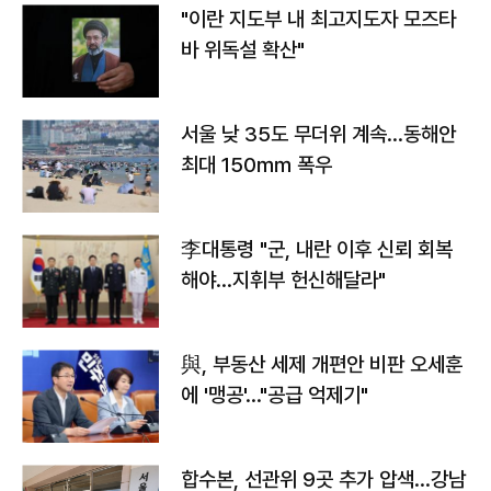
"이란 지도부 내 최고지도자 모즈타
바 위독설 확산"
서울 낮 35도 무더위 계속…동해안
최대 150㎜ 폭우
李대통령 "군, 내란 이후 신뢰 회복
해야…지휘부 헌신해달라"
與, 부동산 세제 개편안 비판 오세훈
에 '맹공'…"공급 억제기"
합수본, 선관위 9곳 추가 압색…강남