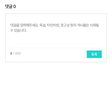
댓글
0
0
/ 300
등록