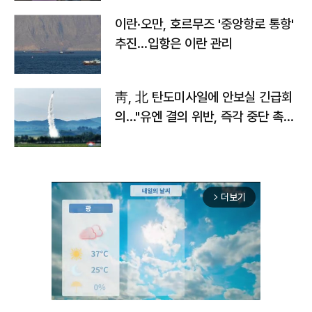
이란·오만, 호르무즈 '중앙항로 통항'
추진…입항은 이란 관리
靑, 北 탄도미사일에 안보실 긴급회
의…"유엔 결의 위반, 즉각 중단 촉
구"
더보기
arrow_forward_ios