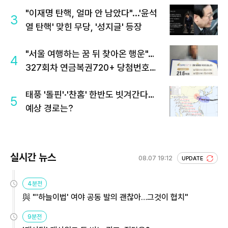
"이재명 탄핵, 얼마 안 남았다"...'윤석
3
열 탄핵' 맞힌 무당, '성지글' 등장
"서울 여행하는 꿈 뒤 찾아온 행운"…
4
327회차 연금복권720+ 당첨번호조
회 주목
태풍 '돌핀'·'찬홈' 한반도 빗겨간다…
5
예상 경로는?
실시간 뉴스
08.07 19:12
UPDATE
4분전
與 "'하늘이법' 여야 공동 발의 괜찮아…그것이 협치"
9분전