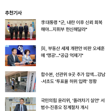
추천기사
李대통령 "군, 내란 이후 신뢰 회복
해야…지휘부 헌신해달라"
與, 부동산 세제 개편안 비판 오세훈
에 '맹공'…"공급 억제기"
합수본, 선관위 9곳 추가 압색…강남
·서초도 '투표율 허위 입력' 정황
국민의힘 윤리위, '돌려차기 실언' 서
범수·진종오 징계절차 개시