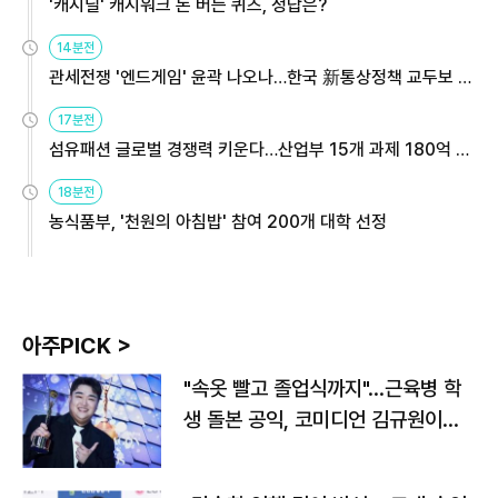
'캐시딜' 캐시워크 돈 버는 퀴즈, 정답은?
14분전
관세전쟁 '엔드게임' 윤곽 나오나…한국 新통상정책 교두보 활
용해야
17분전
섬유패션 글로벌 경쟁력 키운다…산업부 15개 과제 180억 지
원
18분전
농식품부, '천원의 아침밥' 참여 200개 대학 선정
아주PICK >
"속옷 빨고 졸업식까지"…근육병 학
생 돌본 공익, 코미디언 김규원이었
다