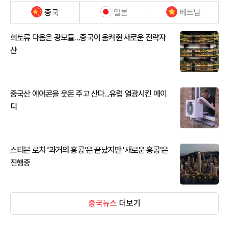
중국
일본
베트남
희토류 다음은 광모듈…중국이 움켜쥔 새로운 전략자
산
중국산 에어콘을 웃돈 주고 산다...유럽 열광시킨 메이
디
스티븐 로치 '과거의 홍콩'은 끝났지만 '새로운 홍콩'은
진행중
중국뉴스
더보기