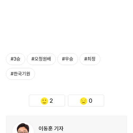
#3승
#오청원배
#우승
#최정
#한국기원
2
0
이동훈 기자