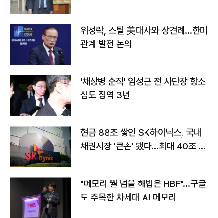
위성락, 스틸 美대사와 상견례…한미
관계 발전 논의
'채상병 순직' 임성근 전 사단장 항소
심도 징역 3년
현금 88조 쌓인 SK하이닉스, 국내
채권시장 '큰손' 됐다…최대 40조 투
자
"메모리 월 넘을 해법은 HBF"…구글
도 주목한 차세대 AI 메모리