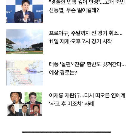
"경솔한 언행 깊이 반성"…고개 숙인
신동엽, 무슨 일이길래?
프로야구, 주말까지 전 경기 취소…
11일 재개·오후 7시 경기 시작
태풍 '돌핀'·'찬홈' 한반도 빗겨간다…
예상 경로는?
이재룡 재판行…다시 떠오른 연예계
'사고 후 미조치' 사례