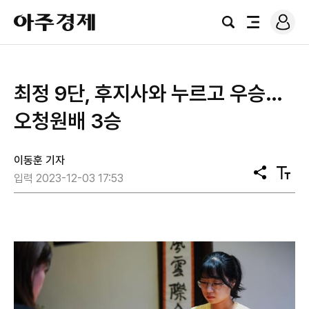
로
아
그
검
전
주
인
색
체
경
메
제
뉴
최정 9단, 후지사와 누르고 우승…
오청원배 3승
이동훈 기자
공
텍
입력 2023-12-03 17:53
유
스
트
크
기