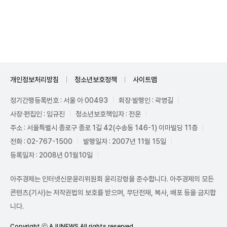
Unmute
개인정보처리방침
청소년보호정책
사이트맵
정기간행등록번호 : 서울 아 00493
회장·발행인 : 곽영길
사장·편집인 : 임규진
청소년보호책임자 : 전운
주소 : 서울특별시 종로구 종로 1길 42(수송동 146-1) 이마빌딩 11층
전화 : 02-767-1500
발행일자 : 2007년 11월 15일
등록일자 : 2008년 01월10일
아주경제는 인터넷신문윤리위원회 윤리강령을 준수합니다. 아주경제의 모든
콘텐츠(기사)는 저작권법의 보호를 받으며, 무단전재, 복사, 배포 등을 금지합
니다.
Copyright ⓒ AJUNEWS All rights reserved.