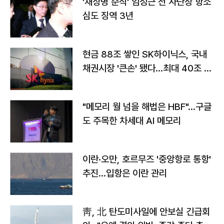
'채상병 순직' 임성근 전 사단장 항소
심도 징역 3년
현금 88조 쌓인 SK하이닉스, 국내
채권시장 '큰손' 됐다…최대 40조 투
자
"메모리 월 넘을 해법은 HBF"…구글
도 주목한 차세대 AI 메모리
이란·오만, 호르무즈 '중앙항로 통항'
추진…입항은 이란 관리
靑, 北 탄도미사일에 안보실 긴급회