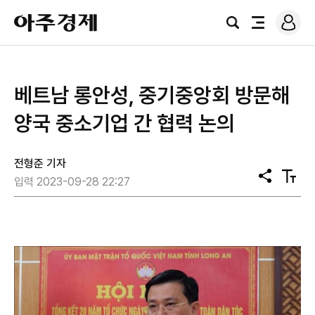
로
아
그
검
전
주
인
색
체
경
메
제
뉴
베트남 롱안성, 중기중앙회 방문해
양국 중소기업 간 협력 논의
전형준 기자
공
텍
입력 2023-09-28 22:27
유
스
트
크
기