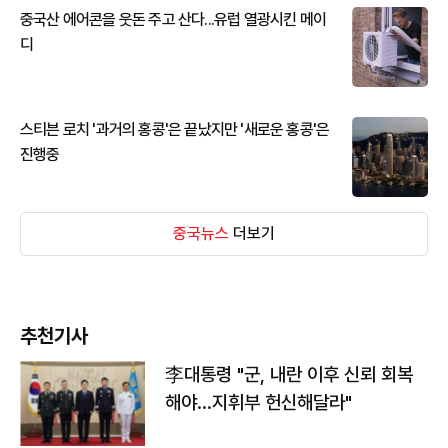
중국산 에어콘을 웃돈 주고 산다...유럽 열광시킨 메이
디
스티븐 로치 '과거의 홍콩'은 끝났지만 '새로운 홍콩'은
진행중
중국뉴스
더보기
추천기사
李대통령 "군, 내란 이후 신뢰 회복
해야…지휘부 헌신해달라"