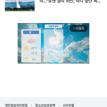
의…"유엔 결의 위반, 즉각 중단 촉
구"
더보기
arrow_forward_ios
Mute
개인정보처리방침
청소년보호정책
사이트맵