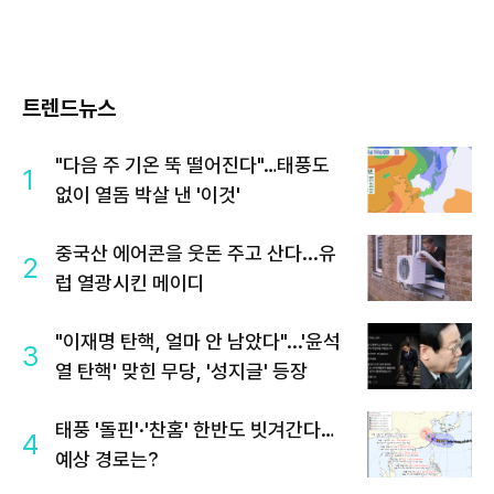
트렌드뉴스
"다음 주 기온 뚝 떨어진다"…태풍도
1
없이 열돔 박살 낸 '이것'
중국산 에어콘을 웃돈 주고 산다...유
2
럽 열광시킨 메이디
"이재명 탄핵, 얼마 안 남았다"...'윤석
3
열 탄핵' 맞힌 무당, '성지글' 등장
태풍 '돌핀'·'찬홈' 한반도 빗겨간다…
4
예상 경로는?