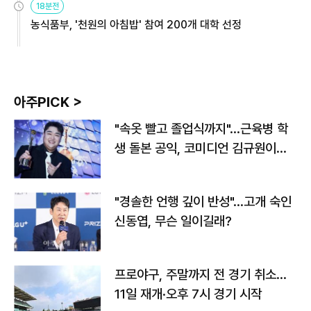
18분전
농식품부, '천원의 아침밥' 참여 200개 대학 선정
아주PICK >
"속옷 빨고 졸업식까지"…근육병 학
생 돌본 공익, 코미디언 김규원이었
다
"경솔한 언행 깊이 반성"…고개 숙인
신동엽, 무슨 일이길래?
프로야구, 주말까지 전 경기 취소…
11일 재개·오후 7시 경기 시작