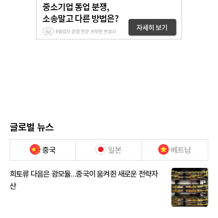
글로벌 뉴스
중국
일본
베트남
희토류 다음은 광모듈…중국이 움켜쥔 새로운 전략자
산