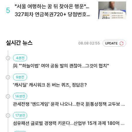
"서울 여행하는 꿈 뒤 찾아온 행운"…
5
327회차 연금복권720+ 당첨번호조
회 주목
실시간 뉴스
08.08 02:55
UPDATE
4분전
與 "'하늘이법' 여야 공동 발의 괜찮아…그것이 협치"
9분전
'캐시딜' 캐시워크 돈 버는 퀴즈, 정답은?
14분전
관세전쟁 '엔드게임' 윤곽 나오나…한국 新통상정책 교두보 활
용해야
17분전
섬유패션 글로벌 경쟁력 키운다…산업부 15개 과제 180억 지
원