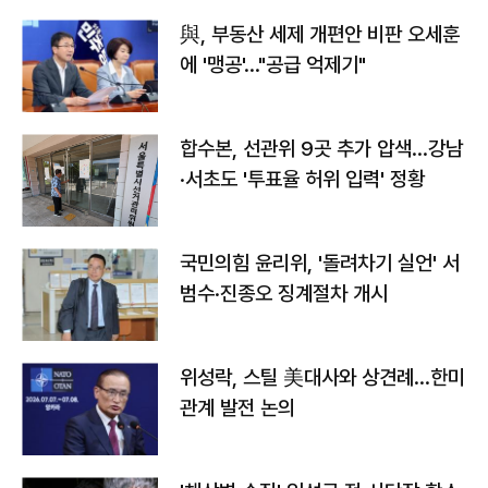
與, 부동산 세제 개편안 비판 오세훈
에 '맹공'…"공급 억제기"
합수본, 선관위 9곳 추가 압색…강남
·서초도 '투표율 허위 입력' 정황
국민의힘 윤리위, '돌려차기 실언' 서
범수·진종오 징계절차 개시
위성락, 스틸 美대사와 상견례…한미
관계 발전 논의