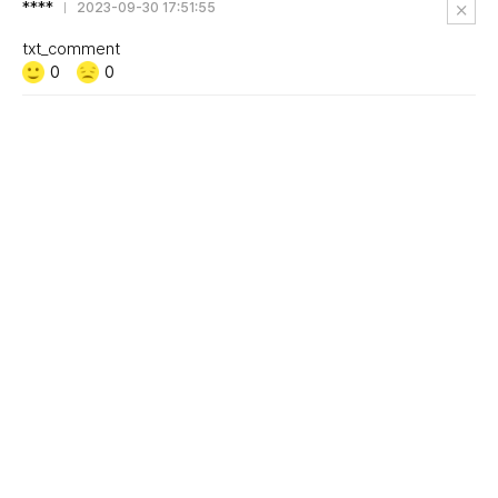
****
삭
2023-09-30 17:51:55
제
txt_comment
Like/Dislike
공
비
0
0
감
공
감