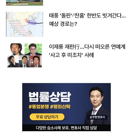
태풍 '돌핀'·'찬홈' 한반도 빗겨간다…
예상 경로는?
이재룡 재판行…다시 떠오른 연예계
'사고 후 미조치' 사례