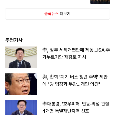
중국뉴스
더보기
추천기사
李, 정부 세제개편안에 제동…ISA·주
가누르기안 재검토 지시
與, 황희 '폐기 버스 청년 주택' 제안
에 "당 입장과 무관…개인 의견"
李대통령, '호우피해' 안동·의성 관할
4개면 특별재난지역 선포