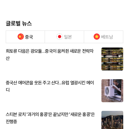
글로벌 뉴스
중국
일본
베트남
희토류 다음은 광모듈…중국이 움켜쥔 새로운 전략자
산
중국산 에어콘을 웃돈 주고 산다...유럽 열광시킨 메이
디
스티븐 로치 '과거의 홍콩'은 끝났지만 '새로운 홍콩'은
진행중