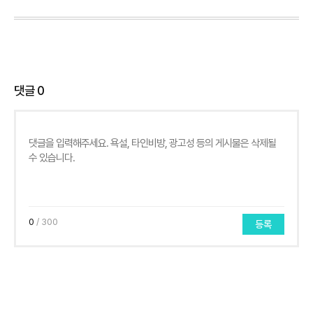
댓글
0
0
/ 300
등록