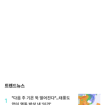
트렌드뉴스
"다음 주 기온 뚝 떨어진다"…태풍도
1
없이 열돔 박살 낸 '이것'