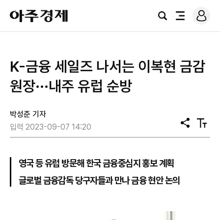
로
아
그
검
전
주
인
색
체
경
메
제
뉴
K-금융 세일즈 나서는 이복현 금감
원장···내주 유럽 순방
박성준 기자
공
텍
입력 2023-09-07 14:20
유
스
트
크
기
영국 등 유럽 방문해 한국 금융중심지 홍보 계획
글로벌 금융감독 당구자들과 만나 금융 현안 논의