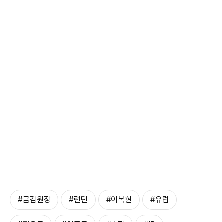
#금감원장
#런던
#이복현
#유럽