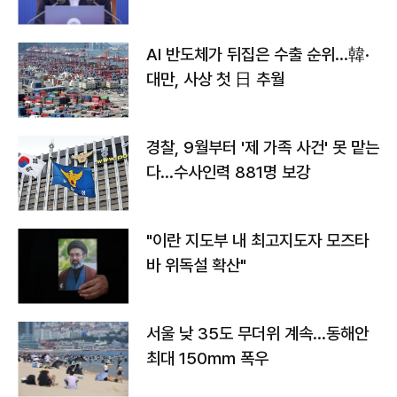
AI 반도체가 뒤집은 수출 순위…韓·
대만, 사상 첫 日 추월
경찰, 9월부터 '제 가족 사건' 못 맡는
다…수사인력 881명 보강
"이란 지도부 내 최고지도자 모즈타
바 위독설 확산"
서울 낮 35도 무더위 계속…동해안
최대 150㎜ 폭우