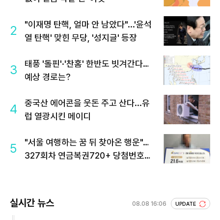
"이재명 탄핵, 얼마 안 남았다"...'윤석
2
열 탄핵' 맞힌 무당, '성지글' 등장
태풍 '돌핀'·'찬홈' 한반도 빗겨간다…
3
예상 경로는?
중국산 에어콘을 웃돈 주고 산다...유
4
럽 열광시킨 메이디
"서울 여행하는 꿈 뒤 찾아온 행운"…
5
327회차 연금복권720+ 당첨번호조
회 주목
실시간 뉴스
08.08 16:06
UPDATE