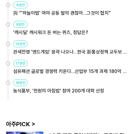
4분전
與 "'하늘이법' 여야 공동 발의 괜찮아…그것이 협치"
9분전
'캐시딜' 캐시워크 돈 버는 퀴즈, 정답은?
14분전
관세전쟁 '엔드게임' 윤곽 나오나…한국 新통상정책 교두보 활
용해야
17분전
섬유패션 글로벌 경쟁력 키운다…산업부 15개 과제 180억 지
원
18분전
농식품부, '천원의 아침밥' 참여 200개 대학 선정
아주PICK >