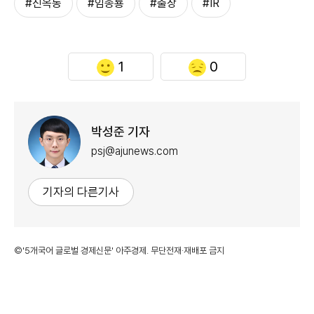
#진옥동
#임종룡
#출장
#IR
1
0
박성준 기자
psj@ajunews.com
기자의 다른기사
©'5개국어 글로벌 경제신문' 아주경제. 무단전재·재배포 금지