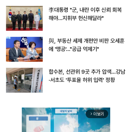
李대통령 "군, 내란 이후 신뢰 회복
해야…지휘부 헌신해달라"
與, 부동산 세제 개편안 비판 오세훈
에 '맹공'…"공급 억제기"
합수본, 선관위 9곳 추가 압색…강남
·서초도 '투표율 허위 입력' 정황
더보기
arrow_forward_ios