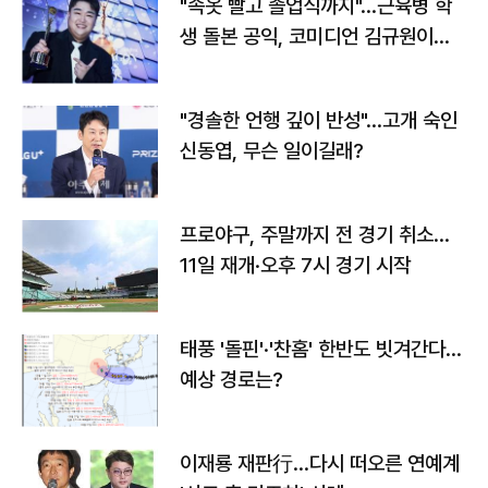
"속옷 빨고 졸업식까지"…근육병 학
생 돌본 공익, 코미디언 김규원이었
다
"경솔한 언행 깊이 반성"…고개 숙인
신동엽, 무슨 일이길래?
프로야구, 주말까지 전 경기 취소…
11일 재개·오후 7시 경기 시작
태풍 '돌핀'·'찬홈' 한반도 빗겨간다…
예상 경로는?
이재룡 재판行…다시 떠오른 연예계