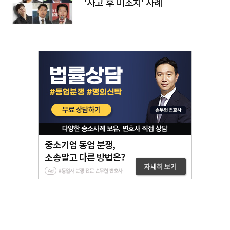
'사고 후 미조치' 사례