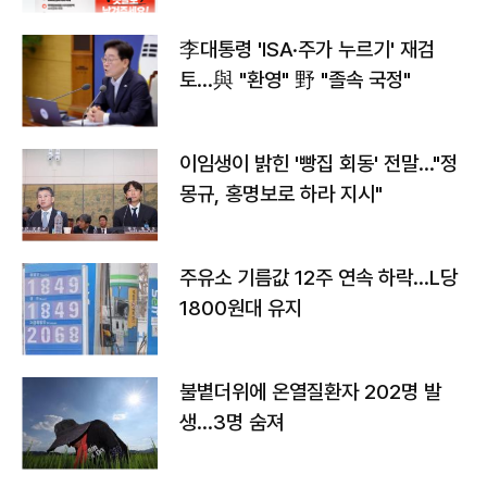
李대통령 'ISA·주가 누르기' 재검
토…與 "환영" 野 "졸속 국정"
이임생이 밝힌 '빵집 회동' 전말…"정
몽규, 홍명보로 하라 지시"
주유소 기름값 12주 연속 하락…L당
1800원대 유지
불볕더위에 온열질환자 202명 발
생…3명 숨져