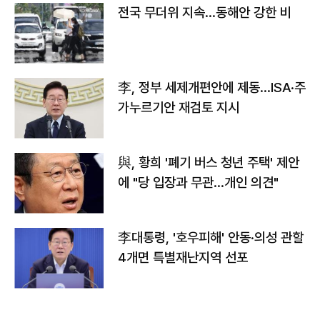
전국 무더위 지속…동해안 강한 비
李, 정부 세제개편안에 제동…ISA·주
가누르기안 재검토 지시
與, 황희 '폐기 버스 청년 주택' 제안
에 "당 입장과 무관…개인 의견"
李대통령, '호우피해' 안동·의성 관할
4개면 특별재난지역 선포