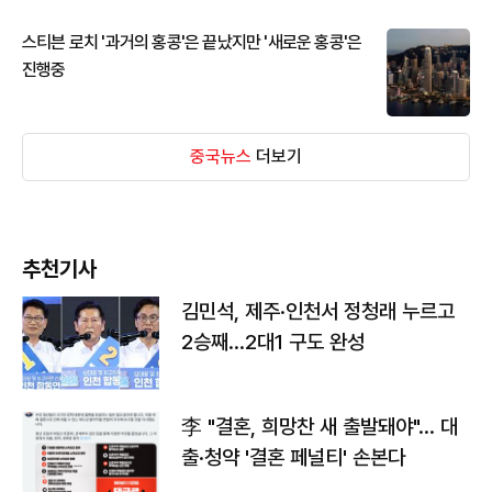
스티븐 로치 '과거의 홍콩'은 끝났지만 '새로운 홍콩'은
진행중
중국뉴스
더보기
추천기사
김민석, 제주·인천서 정청래 누르고
2승째…2대1 구도 완성
李 "결혼, 희망찬 새 출발돼야"… 대
출·청약 '결혼 페널티' 손본다