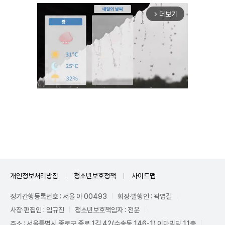
더보기
arrow_forward_ios
Unmute
개인정보처리방침
청소년보호정책
사이트맵
정기간행등록번호 : 서울 아 00493
회장·발행인 : 곽영길
사장·편집인 : 임규진
청소년보호책임자 : 전운
주소 : 서울특별시 종로구 종로 1길 42(수송동 146-1) 이마빌딩 11층