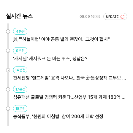
실시간 뉴스
08.09 16:45
UPDATE
4분전
與 "'하늘이법' 여야 공동 발의 괜찮아…그것이 협치"
9분전
'캐시딜' 캐시워크 돈 버는 퀴즈, 정답은?
14분전
관세전쟁 '엔드게임' 윤곽 나오나…한국 新통상정책 교두보 활
용해야
17분전
섬유패션 글로벌 경쟁력 키운다…산업부 15개 과제 180억 지
원
18분전
농식품부, '천원의 아침밥' 참여 200개 대학 선정