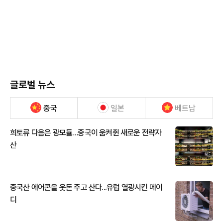
글로벌 뉴스
중국
일본
베트남
희토류 다음은 광모듈…중국이 움켜쥔 새로운 전략자
산
중국산 에어콘을 웃돈 주고 산다...유럽 열광시킨 메이
디