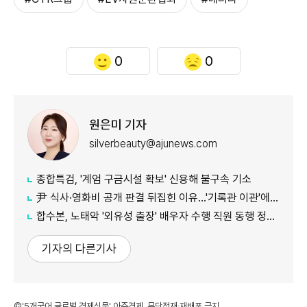
0
0
원은미 기자
silverbeauty@ajunews.com
종합특검, '계엄 구금시설 확보' 신용해 불구속 기소
尹 식사·영화비 공개 판결 뒤집힌 이유…'기록관 이관'에 소송 실익 쟁점
합수본, 노태악 '외유성 출장' 배우자 수행 직원 동행 정황 포착
기자의 다른기사
©'5개국어 글로벌 경제신문' 아주경제. 무단전재·재배포 금지