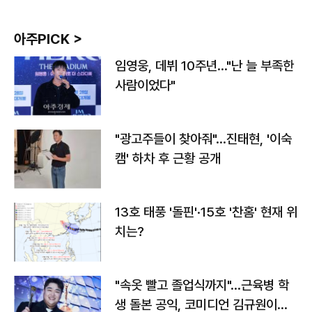
아주PICK >
임영웅, 데뷔 10주년…"난 늘 부족한
사람이었다"
"광고주들이 찾아줘"…진태현, '이숙
캠' 하차 후 근황 공개
13호 태풍 '돌핀'·15호 '찬홈' 현재 위
치는?
"속옷 빨고 졸업식까지"…근육병 학
생 돌본 공익, 코미디언 김규원이었