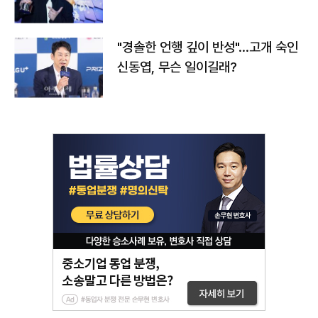
다
"경솔한 언행 깊이 반성"…고개 숙인
신동엽, 무슨 일이길래?