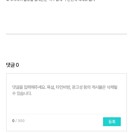
댓글
0
0
/ 300
등록