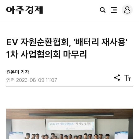
로
아
그
검
전
주
인
색
체
경
메
제
뉴
EV 자원순환협회, '배터리 재사용'
1차 사업협의회 마무리
원은미 기자
공
텍
입력 2023-08-09 11:07
유
스
트
크
기