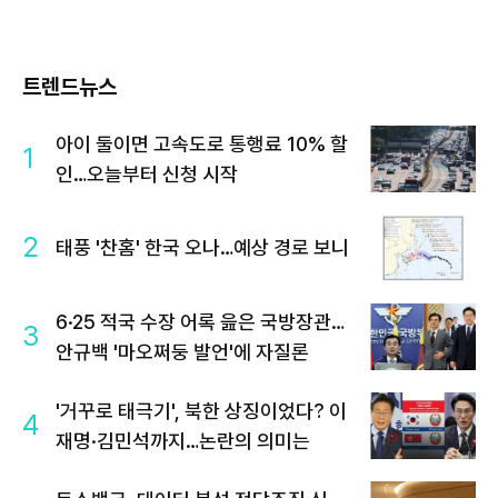
트렌드뉴스
아이 둘이면 고속도로 통행료 10% 할
1
인…오늘부터 신청 시작
2
태풍 '찬홈' 한국 오나…예상 경로 보니
6·25 적국 수장 어록 읊은 국방장관…
3
안규백 '마오쩌둥 발언'에 자질론
'거꾸로 태극기', 북한 상징이었다? 이
4
재명·김민석까지…논란의 의미는