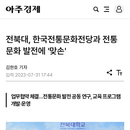
로
아
그
검
전
주
인
색
체
경
메
제
뉴
전북대, 한국전통문화전당과 전통
문화 발전에 '맞손'
김한호 기자
공
텍
입력 2023-07-31 17:44
유
스
트
크
기
업무협약 체결…전통문화 발전 공동 연구, 교육 프로그램
개발·운영