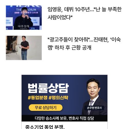
임영웅, 데뷔 10주년…"난 늘 부족한
사람이었다"
"광고주들이 찾아줘"…진태현, '이숙
캠' 하차 후 근황 공개