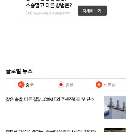
글로벌 뉴스
중국
일본
베트남
같은 출발, 다른 결말...CXMT와 푸젠진화의 첫 단추
희토류 다음은 광모듈…중국이 움켜쥔 새로운 전략자