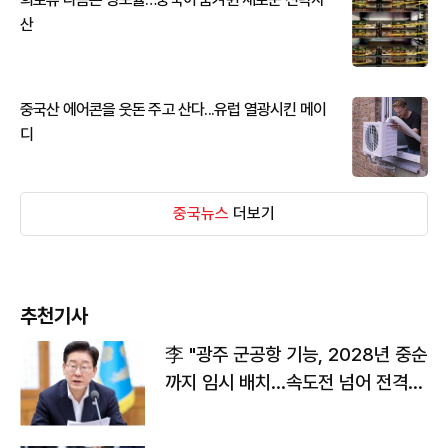
산
중국산 에어콘을 웃돈 주고 산다...유럽 열광시킨 메이
디
중국뉴스
더보기
추천기사
李 "광주 군공항 기능, 2028년 중순
까지 임시 배치…속도전 넘어 전격
전"