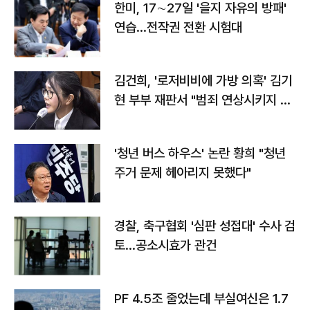
한미, 17∼27일 '을지 자유의 방패'
연습…전작권 전환 시험대
김건희, '로저비비에 가방 의혹' 김기
현 부부 재판서 "범죄 연상시키지 말
라"
'청년 버스 하우스' 논란 황희 "청년
주거 문제 헤아리지 못했다"
경찰, 축구협회 '심판 성접대' 수사 검
토…공소시효가 관건
PF 4.5조 줄었는데 부실여신은 1.7