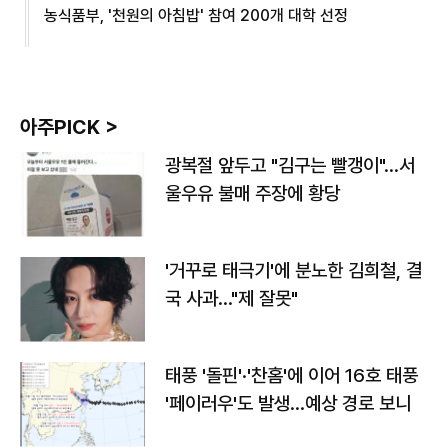
농식품부, '천원의 아침밥' 참여 200개 대학 선정
아주PICK >
광복절 앞두고 "김구는 빨갱이"…서
울우유 불매 주장에 황당
'거꾸로 태극기'에 분노한 김희철, 결
국 사과…"제 잘못"
태풍 '돌핀'·'찬홈'에 이어 16호 태풍
'페이러우'도 발생…예상 경로 보니