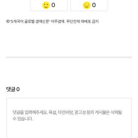
0
0
©'5개국어 글로벌 경제신문' 아주경제. 무단전재·재배포 금지
댓글
0