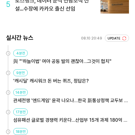
토스뱅크, 데이터 분석 전담조직 신
5
설…수장에 카카오 출신 선임
실시간 뉴스
08.10 20:49
UPDATE
4분전
與 "'하늘이법' 여야 공동 발의 괜찮아…그것이 협치"
9분전
'캐시딜' 캐시워크 돈 버는 퀴즈, 정답은?
14분전
관세전쟁 '엔드게임' 윤곽 나오나…한국 新통상정책 교두보 활
용해야
17분전
섬유패션 글로벌 경쟁력 키운다…산업부 15개 과제 180억 지
원
18분전