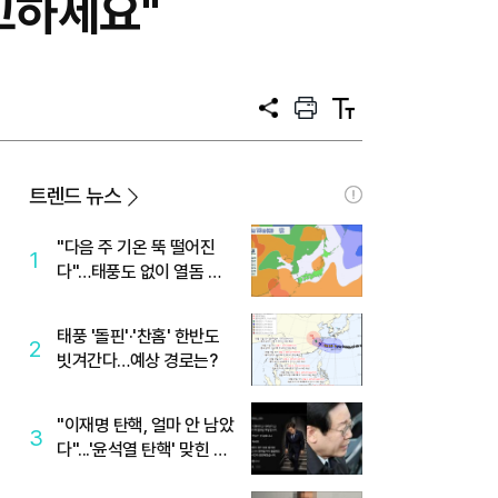
고하세요"
공
프
텍
유
린
스
트
트
크
기
트렌드 뉴스
"다음 주 기온 뚝 떨어진
1
다"…태풍도 없이 열돔 박
살 낸 '이것'
태풍 '돌핀'·'찬홈' 한반도
2
빗겨간다…예상 경로는?
"이재명 탄핵, 얼마 안 남았
3
다"...'윤석열 탄핵' 맞힌 무
당, '성지글' 등장