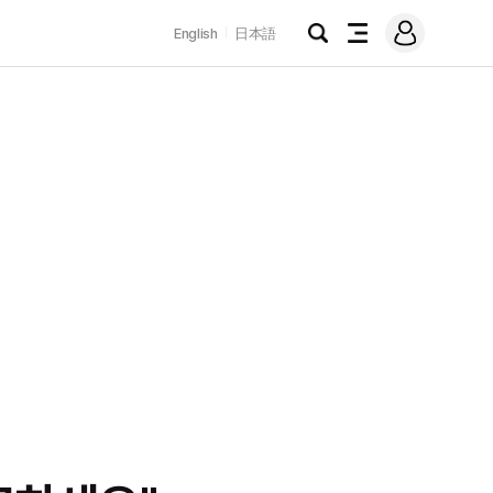
로
English
日本語
그
검
전
인
색
체
메
뉴