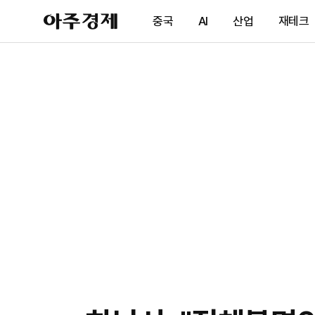
아
중국
AI
산업
재테크
주
경
제