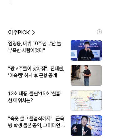
아주PICK
임영웅, 데뷔 10주년…"난 늘
부족한 사람이었다"
"광고주들이 찾아줘"…진태현,
'이숙캠' 하차 후 근황 공개
13호 태풍 '돌핀'·15호 '찬홈'
현재 위치는?
"속옷 빨고 졸업식까지"…근육
병 학생 돌본 공익, 코미디언 김
규원이었다