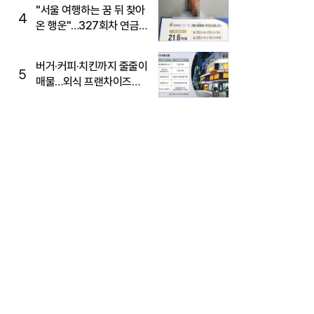
"서울 여행하는 꿈 뒤 찾아
4
온 행운"…327회차 연금
복권720+ 당첨번호조회
주목
버거·커피·치킨까지 줄줄이
5
매물…외식 프랜차이즈
M&A '활기'