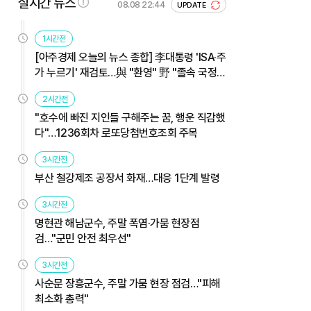
실시간 뉴스
08.08 22:44
UPDATE
1시간전
[아주경제 오늘의 뉴스 종합] 李대통령 'ISA·주
가 누르기' 재검토…與 "환영" 野 "졸속 국정"
外
2시간전
"호수에 빠진 지인들 구해주는 꿈, 행운 직감했
다"…1236회차 로또당첨번호조회 주목
3시간전
부산 철강제조 공장서 화재…대응 1단계 발령
3시간전
명현관 해남군수, 주말 폭염·가뭄 현장점
검…"군민 안전 최우선"
3시간전
사순문 장흥군수, 주말 가뭄 현장 점검…"피해
최소화 총력"