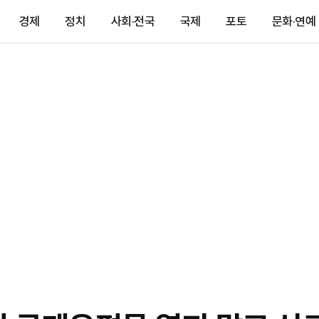
경제
정치
사회·전국
국제
포토
문화·연예