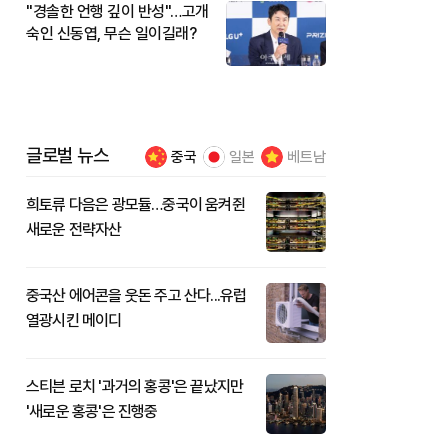
"경솔한 언행 깊이 반성"…고개
숙인 신동엽, 무슨 일이길래?
글로벌 뉴스
중국
일본
베트남
희토류 다음은 광모듈…중국이 움켜쥔
새로운 전략자산
중국산 에어콘을 웃돈 주고 산다...유럽
열광시킨 메이디
스티븐 로치 '과거의 홍콩'은 끝났지만
'새로운 홍콩'은 진행중