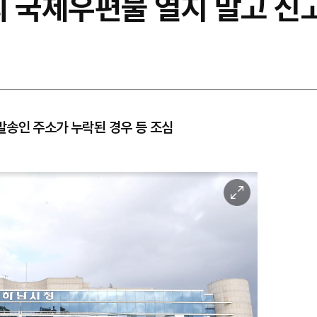
의 국제우편물 열지 말고 신
발송인 주소가 누락된 경우 등 조심
이
미
지
확
대