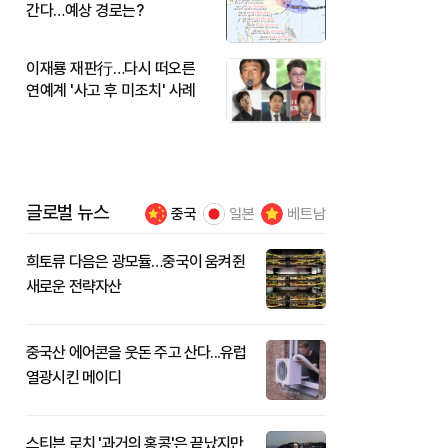
간다…예상 경로는?
이재룡 재판行…다시 떠오른
연예계 '사고 후 미조치' 사례
글로벌 뉴스
중국
일본
베트남
희토류 다음은 광모듈…중국이 움켜쥔
새로운 전략자산
중국산 에어콘을 웃돈 주고 산다...유럽
열광시킨 메이디
스티븐 로치 '과거의 홍콩'은 끝났지만