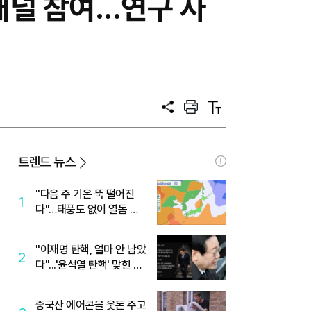
널 참여...연구 사
공
프
텍
유
린
스
트
트
크
기
트렌드 뉴스
"다음 주 기온 뚝 떨어진
1
다"…태풍도 없이 열돔 박
살 낸 '이것'
"이재명 탄핵, 얼마 안 남았
2
다"...'윤석열 탄핵' 맞힌 무
당, '성지글' 등장
중국산 에어콘을 웃돈 주고