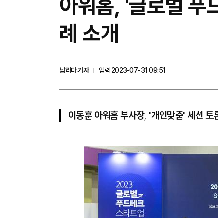
아워홈, '글로벌 푸
례 소개
남라다 기자
입력 2023-07-31 09:51
이동훈 아워홈 부사장, '개인맞춤' 세션 토