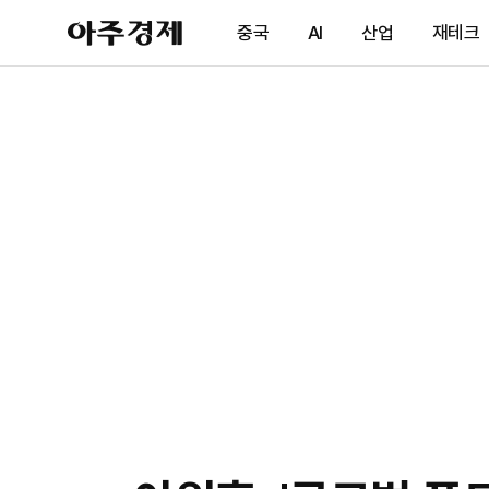
아
중국
AI
산업
재테크
주
경
제