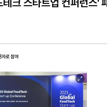
드테크 스타트업 컨퍼런스' 패
론자로 참여
이
미
지
확
대