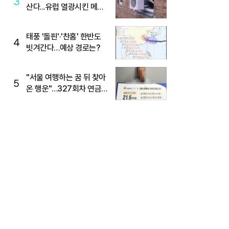
3
산다...유럽 열광시킨 메이
디
태풍 '돌핀'·'찬홈' 한반도
4
빗겨간다…예상 경로는?
"서울 여행하는 꿈 뒤 찾아
5
온 행운"…327회차 연금
복권720+ 당첨번호조회
주목