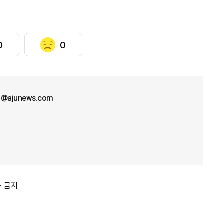
0
0
0@ajunews.com
포 금지