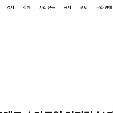
경제
정치
사회·전국
국제
포토
문화·연예