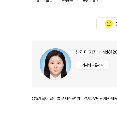
#스타트업
#아워홈
#푸드테크
남라다 기자
nld812
기자의 다른기사
©'5개국어 글로벌 경제신문' 아주경제. 무단전재·재배