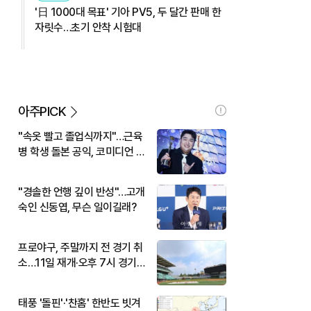
'日 1000대 목표' 기아 PV5, 두 달간 판매 한
자릿수…초기 안착 시험대
아주PICK
"속옷 빨고 졸업식까지"…근육
병 학생 돌본 공익, 코미디언 김
규원이었다
"경솔한 언행 깊이 반성"…고개
숙인 신동엽, 무슨 일이길래?
프로야구, 주말까지 전 경기 취
소…11일 재개·오후 7시 경기
시작
태풍 '돌핀'·'찬홈' 한반도 빗겨