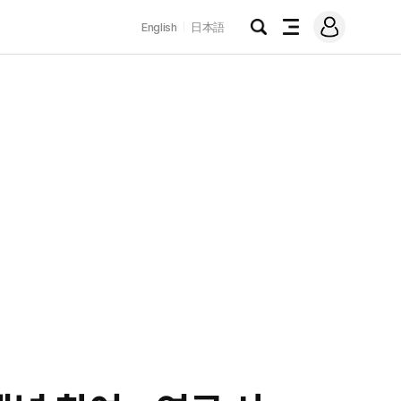
로
English
日本語
그
검
전
인
색
체
메
뉴