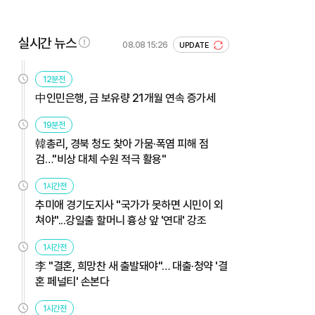
실시간 뉴스
08.08 15:26
UPDATE
12분전
中인민은행, 금 보유량 21개월 연속 증가세
19분전
韓총리, 경북 청도 찾아 가뭄·폭염 피해 점
검…"비상 대체 수원 적극 활용"
1시간전
추미애 경기도지사 "국가가 못하면 시민이 외
쳐야"...강일출 할머니 흉상 앞 '연대' 강조
1시간전
李 "결혼, 희망찬 새 출발돼야"… 대출·청약 '결
혼 페널티' 손본다
1시간전