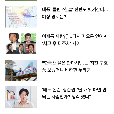
태풍 '돌핀'·'찬홈' 한반도 빗겨간다…
예상 경로는?
이재룡 재판行…다시 떠오른 연예계
'사고 후 미조치' 사례
"한국산 물은 안마셔"…日 지진 구호
품 보냈더니 비하한 누리꾼
'태도 논란' 정준원 "난 배우 하면 안
되는 사람인가? 생각 했다"