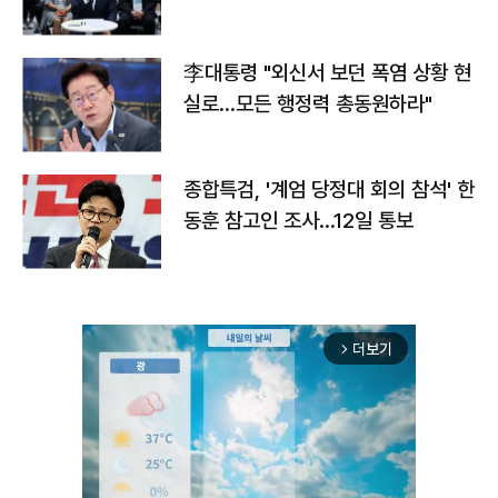
맞불
李대통령 "외신서 보던 폭염 상황 현
실로…모든 행정력 총동원하라"
종합특검, '계엄 당정대 회의 참석' 한
동훈 참고인 조사...12일 통보
더보기
arrow_forward_ios