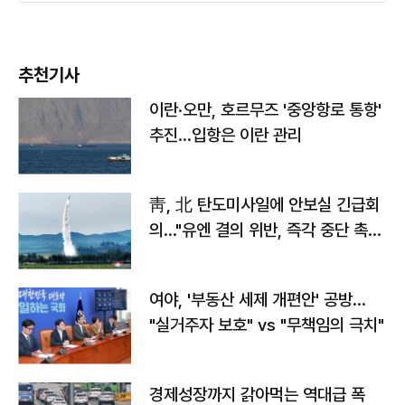
추천기사
이란·오만, 호르무즈 '중앙항로 통항'
추진…입항은 이란 관리
靑, 北 탄도미사일에 안보실 긴급회
의…"유엔 결의 위반, 즉각 중단 촉
구"
여야, '부동산 세제 개편안' 공방…
"실거주자 보호" vs "무책임의 극치"
경제성장까지 갉아먹는 역대급 폭