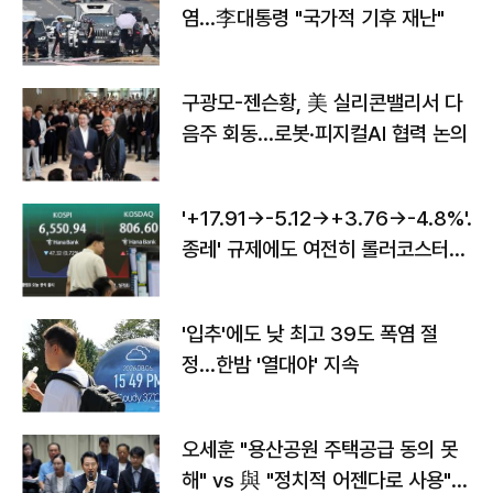
염…李대통령 "국가적 기후 재난"
구광모-젠슨황, 美 실리콘밸리서 다
음주 회동…로봇·피지컬AI 협력 논의
'+17.91→-5.12→+3.76→-4.8%'…'
종레' 규제에도 여전히 롤러코스터
타는 코스피
'입추'에도 낮 최고 39도 폭염 절
정…한밤 '열대야' 지속
오세훈 "용산공원 주택공급 동의 못
해" vs 與 "정치적 어젠다로 사용"