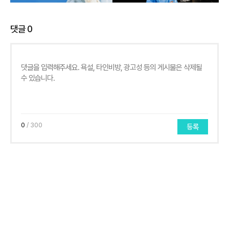
댓글
0
0
/ 300
등록