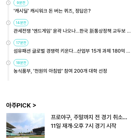
9분전
'캐시딜' 캐시워크 돈 버는 퀴즈, 정답은?
14분전
관세전쟁 '엔드게임' 윤곽 나오나…한국 新통상정책 교두보 활
용해야
17분전
섬유패션 글로벌 경쟁력 키운다…산업부 15개 과제 180억 지
원
18분전
농식품부, '천원의 아침밥' 참여 200개 대학 선정
아주PICK >
프로야구, 주말까지 전 경기 취소…
11일 재개·오후 7시 경기 시작