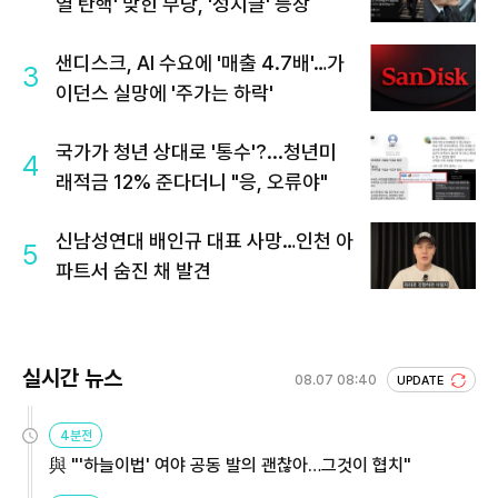
열 탄핵' 맞힌 무당, '성지글' 등장
샌디스크, AI 수요에 '매출 4.7배'…가
3
이던스 실망에 '주가는 하락'
국가가 청년 상대로 '통수'?...청년미
4
래적금 12% 준다더니 "응, 오류야"
신남성연대 배인규 대표 사망…인천 아
5
파트서 숨진 채 발견
실시간 뉴스
08.07 08:40
UPDATE
4분전
與 "'하늘이법' 여야 공동 발의 괜찮아…그것이 협치"