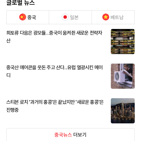
글로벌 뉴스
중국
일본
베트남
희토류 다음은 광모듈…중국이 움켜쥔 새로운 전략자
산
중국산 에어콘을 웃돈 주고 산다...유럽 열광시킨 메이
디
스티븐 로치 '과거의 홍콩'은 끝났지만 '새로운 홍콩'은
진행중
중국뉴스
더보기