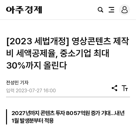
로
아
그
검
전
주
인
색
체
경
메
제
뉴
[2023 세법개정] 영상콘텐츠 제작
비 세액공제율, 중소기업 최대
30%까지 올린다
전성민 기자
공
텍
입력 2023-07-27 16:00
유
스
트
크
기
2027년까지 콘텐츠 투자 8057억원 증가 기대…내년
1월 발생분부터 적용