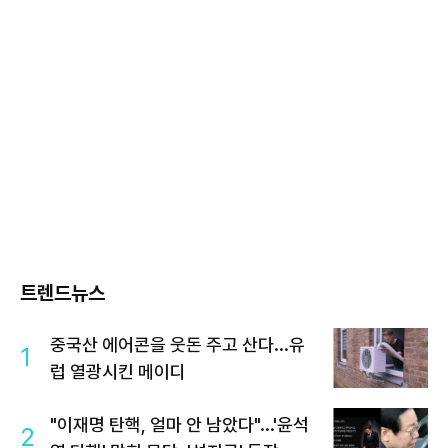
트렌드뉴스
중국산 에어콘을 웃돈 주고 산다...유
1
럽 열광시킨 메이디
"이재명 탄핵, 얼마 안 남았다"...'윤석
2