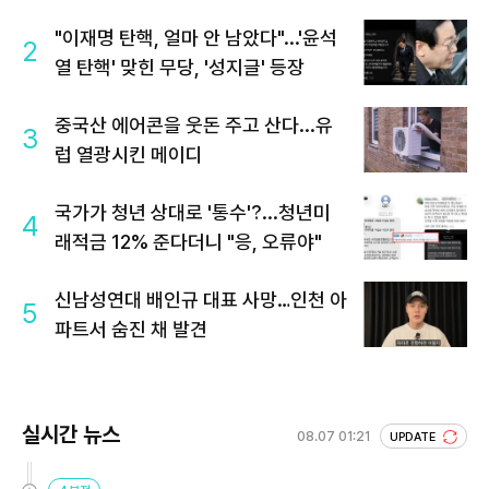
"이재명 탄핵, 얼마 안 남았다"...'윤석
2
열 탄핵' 맞힌 무당, '성지글' 등장
중국산 에어콘을 웃돈 주고 산다...유
3
럽 열광시킨 메이디
국가가 청년 상대로 '통수'?...청년미
4
래적금 12% 준다더니 "응, 오류야"
신남성연대 배인규 대표 사망…인천 아
5
파트서 숨진 채 발견
실시간 뉴스
08.07 01:21
UPDATE