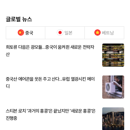
글로벌 뉴스
중국
일본
베트남
희토류 다음은 광모듈…중국이 움켜쥔 새로운 전략자
산
중국산 에어콘을 웃돈 주고 산다...유럽 열광시킨 메이
디
스티븐 로치 '과거의 홍콩'은 끝났지만 '새로운 홍콩'은
진행중