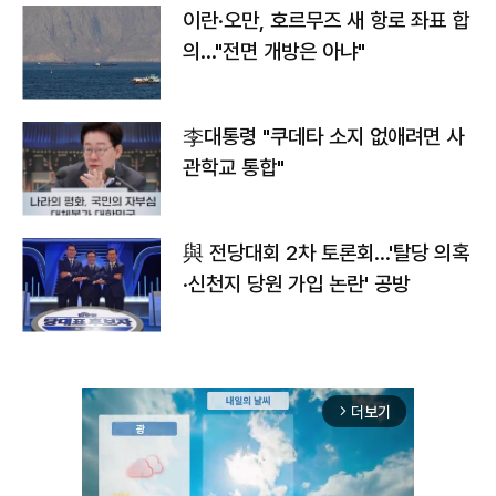
이란·오만, 호르무즈 새 항로 좌표 합
의…"전면 개방은 아냐"
李대통령 "쿠데타 소지 없애려면 사
관학교 통합"
與 전당대회 2차 토론회…'탈당 의혹
·신천지 당원 가입 논란' 공방
더보기
arrow_forward_ios