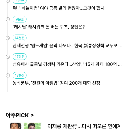
4분전
與 "'하늘이법' 여야 공동 발의 괜찮아…그것이 협치"
9분전
'캐시딜' 캐시워크 돈 버는 퀴즈, 정답은?
14분전
관세전쟁 '엔드게임' 윤곽 나오나…한국 新통상정책 교두보 활
용해야
17분전
섬유패션 글로벌 경쟁력 키운다…산업부 15개 과제 180억 지
원
18분전
농식품부, '천원의 아침밥' 참여 200개 대학 선정
아주PICK >
이재룡 재판行…다시 떠오른 연예계