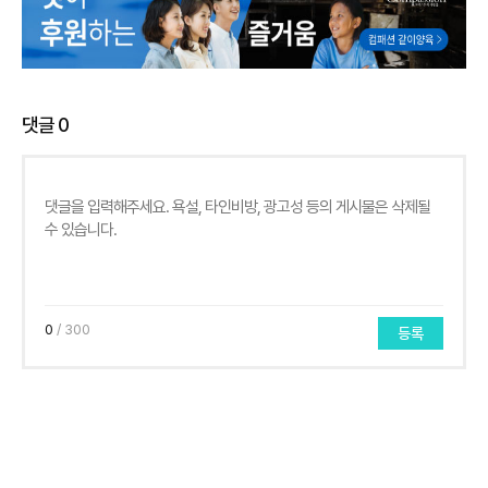
댓글
0
0
/ 300
등록