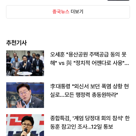
중국뉴스
더보기
추천기사
오세훈 "용산공원 주택공급 동의 못
해" vs 與 "정치적 어젠다로 사용"
맞불
李대통령 "외신서 보던 폭염 상황 현
실로…모든 행정력 총동원하라"
종합특검, '계엄 당정대 회의 참석' 한
동훈 참고인 조사...12일 통보