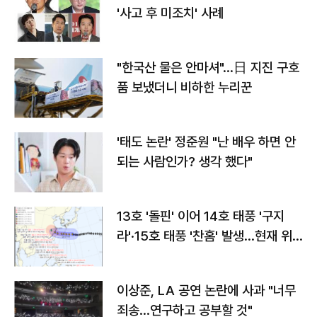
'사고 후 미조치' 사례
"한국산 물은 안마셔"…日 지진 구호
품 보냈더니 비하한 누리꾼
'태도 논란' 정준원 "난 배우 하면 안
되는 사람인가? 생각 했다"
13호 '돌핀' 이어 14호 태풍 '구지
라'·15호 태풍 '찬홈' 발생…현재 위
치와 이동경로는?
이상준, LA 공연 논란에 사과 "너무
죄송…연구하고 공부할 것"