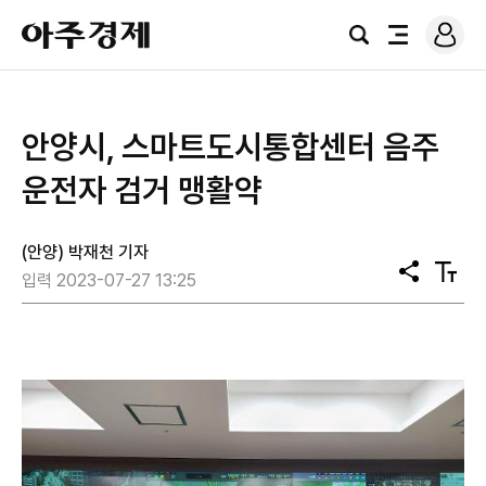
로
아
그
검
전
주
인
색
체
경
메
제
뉴
안양시, 스마트도시통합센터 음주
운전자 검거 맹활약
(안양) 박재천 기자
공
텍
입력 2023-07-27 13:25
유
스
트
크
기