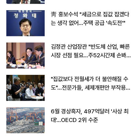
靑 홍보수석 "세금으로 집값 잡겠다
는 생각 없어…주택 공급 '속도전'"
김정관 산업장관 "반도체 산업, 빠른
시장 선점 필요…주52시간제 손봐
야"
"집값보다 전월세가 더 불안해질 수
도"…전문가들, 세제개편안 부작용
우려
6월 경상흑자, 497억달러 '사상 최
대'…OECD 2위 수준