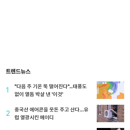
트렌드뉴스
"다음 주 기온 뚝 떨어진다"…태풍도
1
없이 열돔 박살 낸 '이것'
중국산 에어콘을 웃돈 주고 산다...유
2
럽 열광시킨 메이디