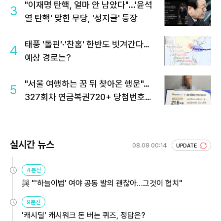
"이재명 탄핵, 얼마 안 남았다"...'윤석
3
열 탄핵' 맞힌 무당, '성지글' 등장
태풍 '돌핀'·'찬홈' 한반도 빗겨간다…
4
예상 경로는?
"서울 여행하는 꿈 뒤 찾아온 행운"…
5
327회차 연금복권720+ 당첨번호조
회 주목
실시간 뉴스
08.08 00:14
UPDATE
4분전
與 "'하늘이법' 여야 공동 발의 괜찮아…그것이 협치"
9분전
'캐시딜' 캐시워크 돈 버는 퀴즈, 정답은?