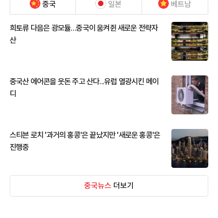
중국
일본
베트남
희토류 다음은 광모듈…중국이 움켜쥔 새로운 전략자
산
중국산 에어콘을 웃돈 주고 산다...유럽 열광시킨 메이
디
스티븐 로치 '과거의 홍콩'은 끝났지만 '새로운 홍콩'은
진행중
중국뉴스
더보기