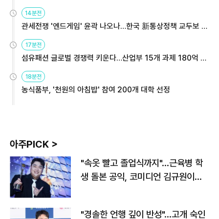
14분전
관세전쟁 '엔드게임' 윤곽 나오나…한국 新통상정책 교두보 활
용해야
17분전
섬유패션 글로벌 경쟁력 키운다…산업부 15개 과제 180억 지
원
18분전
농식품부, '천원의 아침밥' 참여 200개 대학 선정
아주PICK >
"속옷 빨고 졸업식까지"…근육병 학
생 돌본 공익, 코미디언 김규원이었
다
"경솔한 언행 깊이 반성"…고개 숙인