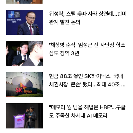
위성락, 스틸 美대사와 상견례…한미
관계 발전 논의
'채상병 순직' 임성근 전 사단장 항소
심도 징역 3년
현금 88조 쌓인 SK하이닉스, 국내
채권시장 '큰손' 됐다…최대 40조 투
자
"메모리 월 넘을 해법은 HBF"…구글
도 주목한 차세대 AI 메모리