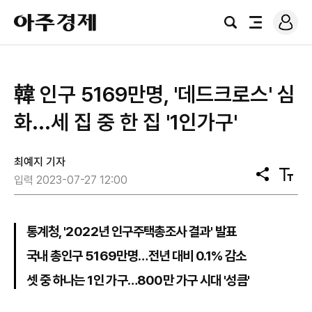
로
아
그
검
전
주
인
색
체
경
메
제
뉴
韓 인구 5169만명, '데드크로스' 심
화...세 집 중 한 집 '1인가구'
최예지 기자
공
텍
입력 2023-07-27 12:00
유
스
트
크
기
통계청, '2022년 인구주택총조사 결과' 발표
국내 총인구 5169만명…전년 대비 0.1% 감소
셋 중 하나는 1인 가구…800만 가구 시대 '성큼'