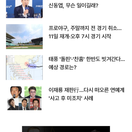
신동엽, 무슨 일이길래?
프로야구, 주말까지 전 경기 취소…
11일 재개·오후 7시 경기 시작
태풍 '돌핀'·'찬홈' 한반도 빗겨간다…
예상 경로는?
이재룡 재판行…다시 떠오른 연예계
'사고 후 미조치' 사례