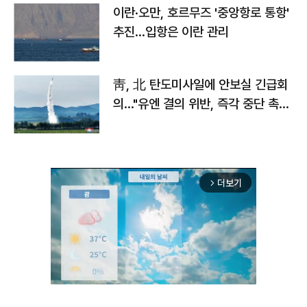
이란·오만, 호르무즈 '중앙항로 통항'
추진…입항은 이란 관리
靑, 北 탄도미사일에 안보실 긴급회
의…"유엔 결의 위반, 즉각 중단 촉
구"
더보기
arrow_forward_ios