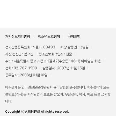
Unmute
개인정보처리방침
청소년보호정책
사이트맵
정기간행등록번호 : 서울 아 00493
회장·발행인 : 곽영길
사장·편집인 : 임규진
청소년보호책임자 : 전운
주소 : 서울특별시 종로구 종로 1길 42(수송동 146-1) 이마빌딩 11층
전화 : 02-767-1500
발행일자 : 2007년 11월 15일
등록일자 : 2008년 01월10일
아주경제는 인터넷신문윤리위원회 윤리강령을 준수합니다. 아주경제의 모든
콘텐츠(기사)는 저작권법의 보호를 받으며, 무단전재, 복사, 배포 등을 금지합
니다.
Copyright ⓒ AJUNEWS All rights reserved.