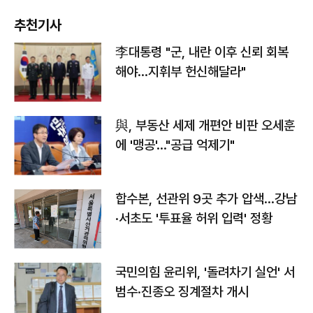
추천기사
李대통령 "군, 내란 이후 신뢰 회복
해야…지휘부 헌신해달라"
與, 부동산 세제 개편안 비판 오세훈
에 '맹공'…"공급 억제기"
합수본, 선관위 9곳 추가 압색…강남
·서초도 '투표율 허위 입력' 정황
국민의힘 윤리위, '돌려차기 실언' 서
범수·진종오 징계절차 개시