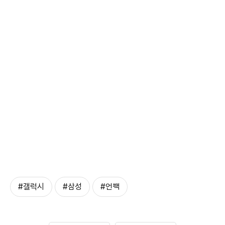
#갤럭시
#삼성
#언팩