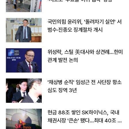
국민의힘 윤리위, '돌려차기 실언' 서
범수·진종오 징계절차 개시
위성락, 스틸 美대사와 상견례…한미
관계 발전 논의
'채상병 순직' 임성근 전 사단장 항소
심도 징역 3년
현금 88조 쌓인 SK하이닉스, 국내
채권시장 '큰손' 됐다…최대 40조 투
자