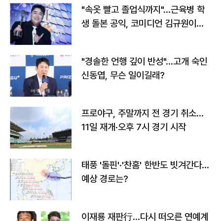
"속옷 빨고 졸업식까지"…근육병 학
생 돌본 공익, 코미디언 김규원이었
다
"경솔한 언행 깊이 반성"…고개 숙인
신동엽, 무슨 일이길래?
프로야구, 주말까지 전 경기 취소…
11일 재개·오후 7시 경기 시작
태풍 '돌핀'·'찬홈' 한반도 빗겨간다…
예상 경로는?
이재룡 재판行…다시 떠오른 연예계