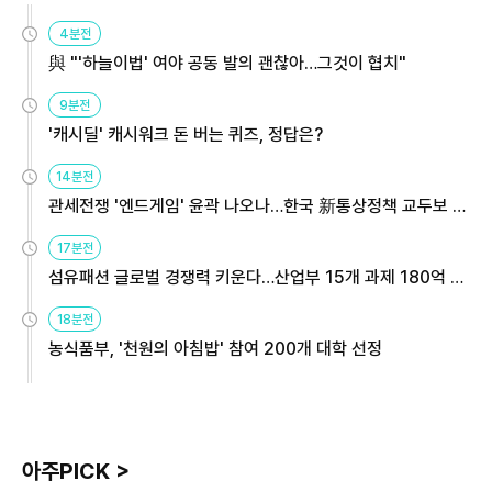
4분전
與 "'하늘이법' 여야 공동 발의 괜찮아…그것이 협치"
9분전
'캐시딜' 캐시워크 돈 버는 퀴즈, 정답은?
14분전
관세전쟁 '엔드게임' 윤곽 나오나…한국 新통상정책 교두보 활
용해야
17분전
섬유패션 글로벌 경쟁력 키운다…산업부 15개 과제 180억 지
원
18분전
농식품부, '천원의 아침밥' 참여 200개 대학 선정
아주PICK >