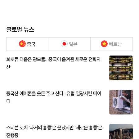
글로벌 뉴스
중국
일본
베트남
희토류 다음은 광모듈…중국이 움켜쥔 새로운 전략자
산
중국산 에어콘을 웃돈 주고 산다...유럽 열광시킨 메이
디
스티븐 로치 '과거의 홍콩'은 끝났지만 '새로운 홍콩'은
진행중