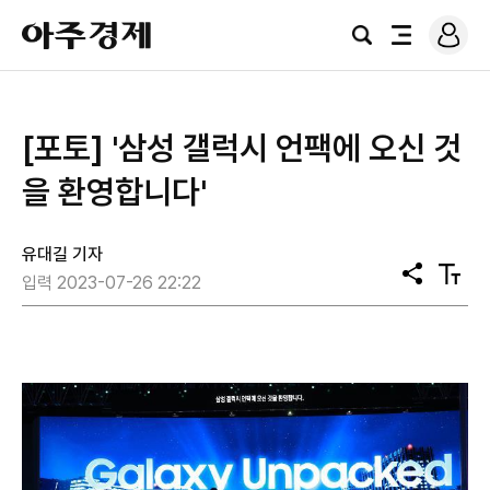
로
아
그
검
전
주
인
색
체
경
메
제
뉴
[포토] '삼성 갤럭시 언팩에 오신 것
을 환영합니다'
유대길 기자
공
텍
입력 2023-07-26 22:22
유
스
트
크
기