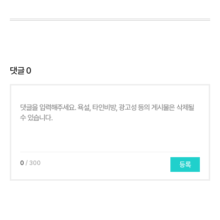
댓글
0
0
/ 300
등록