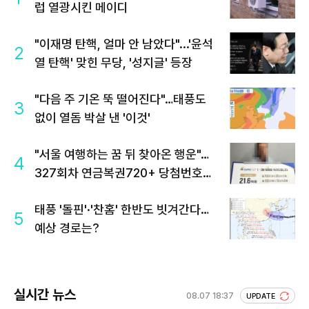
럽 열광시킨 메이디
"이재명 탄핵, 얼마 안 남았다"...'윤석
2
열 탄핵' 맞힌 무당, '성지글' 등장
"다음 주 기온 뚝 떨어진다"…태풍도
3
없이 열돔 박살 낸 '이것'
"서울 여행하는 꿈 뒤 찾아온 행운"…
4
327회차 연금복권720+ 당첨번호조
회 주목
태풍 '돌핀'·'찬홈' 한반도 빗겨간다…
5
예상 경로는?
실시간 뉴스
08.07 18:37
UPDATE