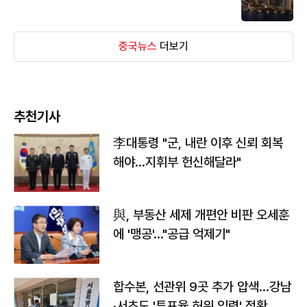
중국뉴스
더보기
추천기사
李대통령 "군, 내란 이후 신뢰 회복
해야…지휘부 헌신해달라"
與, 부동산 세제 개편안 비판 오세훈
에 '맹공'…"공급 억제기"
합수본, 선관위 9곳 추가 압색…강남
·서초도 '투표율 허위 입력' 정황