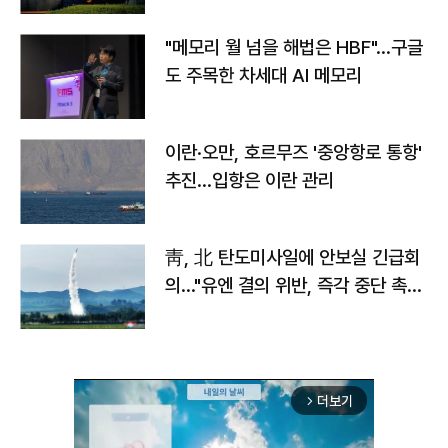
"메모리 월 넘을 해법은 HBF"…구글
도 주목한 차세대 AI 메모리
이란·오만, 호르무즈 '중앙항로 통항'
추진…입항은 이란 관리
靑, 北 탄도미사일에 안보실 긴급회
의…"유엔 결의 위반, 즉각 중단 촉
구"
더보기
arrow_forward_ios