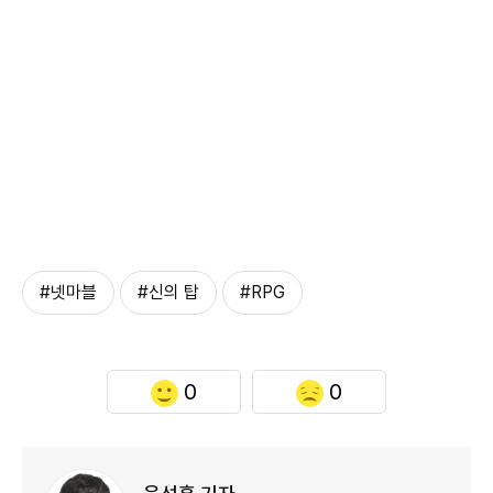
#넷마블
#신의 탑
#RPG
0
0