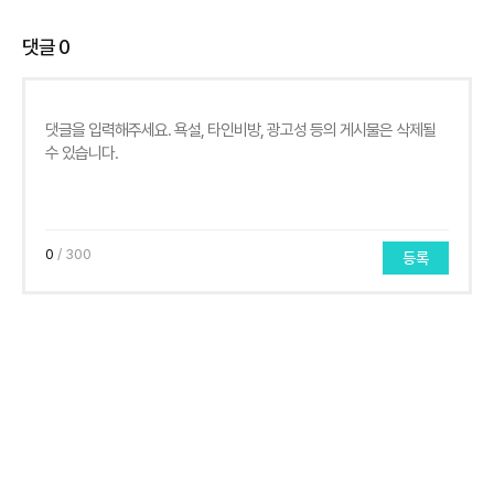
댓글
0
0
/ 300
등록