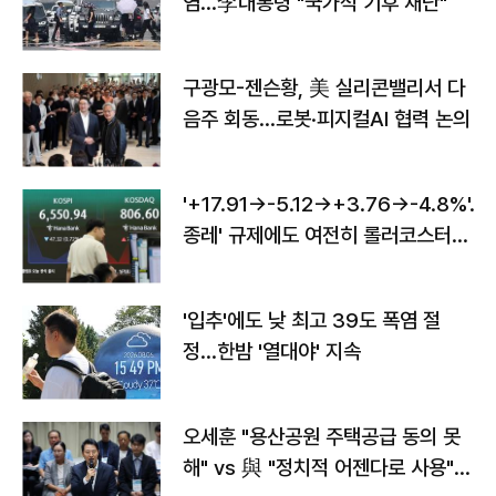
염…李대통령 "국가적 기후 재난"
구광모-젠슨황, 美 실리콘밸리서 다
음주 회동…로봇·피지컬AI 협력 논의
'+17.91→-5.12→+3.76→-4.8%'…'
종레' 규제에도 여전히 롤러코스터
타는 코스피
'입추'에도 낮 최고 39도 폭염 절
정…한밤 '열대야' 지속
오세훈 "용산공원 주택공급 동의 못
해" vs 與 "정치적 어젠다로 사용"