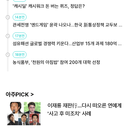
'캐시딜' 캐시워크 돈 버는 퀴즈, 정답은?
14분전
관세전쟁 '엔드게임' 윤곽 나오나…한국 新통상정책 교두보 활
용해야
17분전
섬유패션 글로벌 경쟁력 키운다…산업부 15개 과제 180억 지
원
18분전
농식품부, '천원의 아침밥' 참여 200개 대학 선정
아주PICK >
이재룡 재판行…다시 떠오른 연예계
'사고 후 미조치' 사례