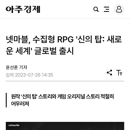
로
아
그
검
전
주
인
색
체
경
메
제
뉴
넷마블, 수집형 RPG '신의 탑: 새로
운 세계' 글로벌 출시
윤선훈 기자
공
텍
입력 2023-07-26 14:35
유
스
트
크
기
원작 '신의 탑' 스토리와 게임 오리지널 스토리 적절히
어우러져