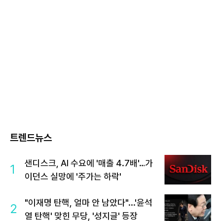
트렌드뉴스
샌디스크, AI 수요에 '매출 4.7배'…가
1
이던스 실망에 '주가는 하락'
"이재명 탄핵, 얼마 안 남았다"...'윤석
2
열 탄핵' 맞힌 무당, '성지글' 등장