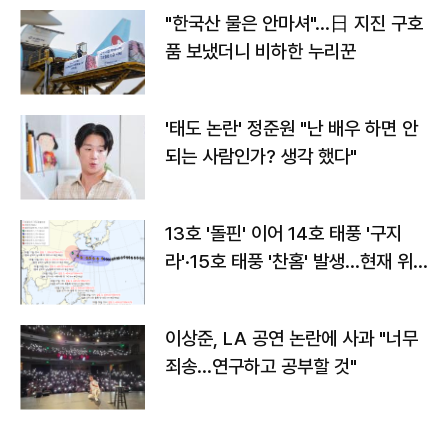
"한국산 물은 안마셔"…日 지진 구호
품 보냈더니 비하한 누리꾼
'태도 논란' 정준원 "난 배우 하면 안
되는 사람인가? 생각 했다"
13호 '돌핀' 이어 14호 태풍 '구지
라'·15호 태풍 '찬홈' 발생…현재 위
치와 이동경로는?
이상준, LA 공연 논란에 사과 "너무
죄송…연구하고 공부할 것"