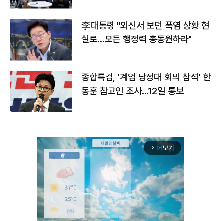
맞불
李대통령 "외신서 보던 폭염 상황 현
실로…모든 행정력 총동원하라"
종합특검, '계엄 당정대 회의 참석' 한
동훈 참고인 조사...12일 통보
더보기
arrow_forward_ios