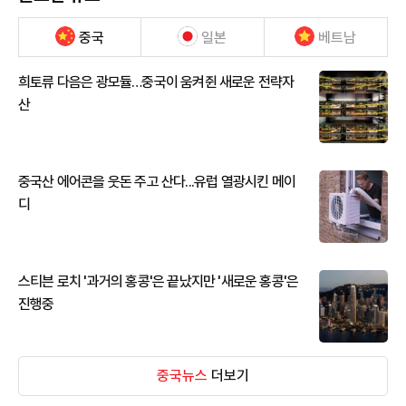
중국
일본
베트남
희토류 다음은 광모듈…중국이 움켜쥔 새로운 전략자
산
중국산 에어콘을 웃돈 주고 산다...유럽 열광시킨 메이
디
스티븐 로치 '과거의 홍콩'은 끝났지만 '새로운 홍콩'은
진행중
중국뉴스
더보기