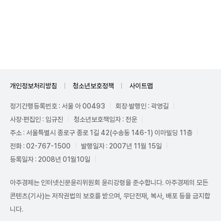
Unmute
개인정보처리방침
청소년보호정책
사이트맵
정기간행등록번호 : 서울 아 00493
회장·발행인 : 곽영길
사장·편집인 : 임규진
청소년보호책임자 : 전운
주소 : 서울특별시 종로구 종로 1길 42(수송동 146-1) 이마빌딩 11층
전화 : 02-767-1500
발행일자 : 2007년 11월 15일
등록일자 : 2008년 01월10일
아주경제는 인터넷신문윤리위원회 윤리강령을 준수합니다. 아주경제의 모든
콘텐츠(기사)는 저작권법의 보호를 받으며, 무단전재, 복사, 배포 등을 금지합
니다.