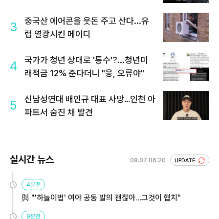
중국산 에어콘을 웃돈 주고 산다...유
3
럽 열광시킨 메이디
국가가 청년 상대로 '통수'?...청년미
4
래적금 12% 준다더니 "응, 오류야"
신남성연대 배인규 대표 사망…인천 아
5
파트서 숨진 채 발견
실시간 뉴스
08.07 06:20
UPDATE
4분전
與 "'하늘이법' 여야 공동 발의 괜찮아…그것이 협치"
9분전