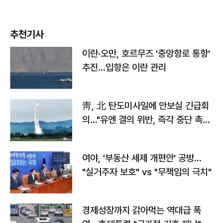
추천기사
이란·오만, 호르무즈 '중앙항로 통항'
추진…입항은 이란 관리
靑, 北 탄도미사일에 안보실 긴급회
의…"유엔 결의 위반, 즉각 중단 촉
구"
여야, '부동산 세제 개편안' 공방…
"실거주자 보호" vs "무책임의 극치"
경제성장까지 갉아먹는 역대급 폭