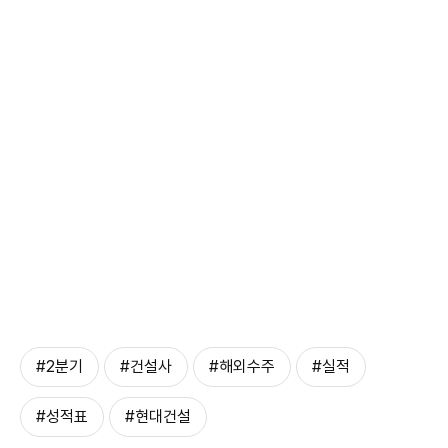
#2분기
#건설사
#해외수주
#실적
#성적표
#현대건설