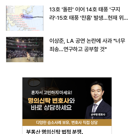
13호 '돌핀' 이어 14호 태풍 '구지
라'·15호 태풍 '찬홈' 발생…현재 위
치와 이동경로는?
이상준, LA 공연 논란에 사과 "너무
죄송…연구하고 공부할 것"