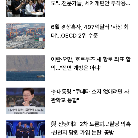
도"…전문가들, 세제개편안 부작용
우려
6월 경상흑자, 497억달러 '사상 최
대'…OECD 2위 수준
이란·오만, 호르무즈 새 항로 좌표 합
의…"전면 개방은 아냐"
李대통령 "쿠데타 소지 없애려면 사
관학교 통합"
與 전당대회 2차 토론회…'탈당 의혹
·신천지 당원 가입 논란' 공방