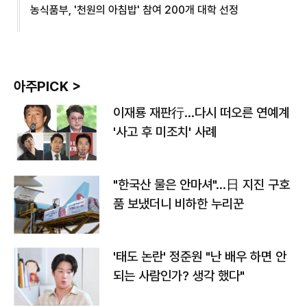
농식품부, '천원의 아침밥' 참여 200개 대학 선정
아주PICK >
이재룡 재판行…다시 떠오른 연예계
'사고 후 미조치' 사례
"한국산 물은 안마셔"…日 지진 구호
품 보냈더니 비하한 누리꾼
'태도 논란' 정준원 "난 배우 하면 안
되는 사람인가? 생각 했다"