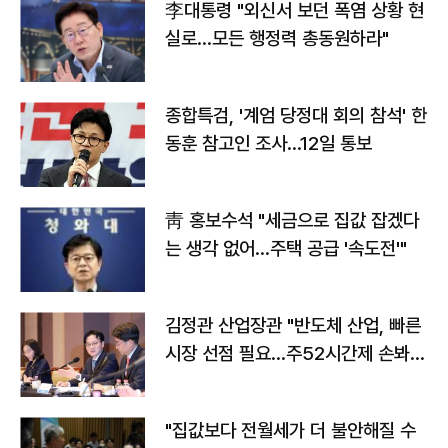
李대통령 "외신서 보던 폭염 상황 현
실로…모든 행정력 총동원하라"
종합특검, '계엄 당정대 회의 참석' 한
동훈 참고인 조사...12일 통보
靑 홍보수석 "세금으로 집값 잡겠다
는 생각 없어…주택 공급 '속도전'"
김정관 산업장관 "반도체 산업, 빠른
시장 선점 필요…주52시간제 손봐
야"
"집값보다 전월세가 더 불안해질 수