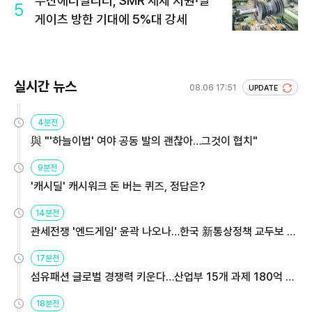
두산에너빌리티, SMR 세제 지원·빌
5
게이츠 방한 기대에 5%대 강세
실시간 뉴스
08.06 17:51
UPDATE
4분전
與 "'하늘이법' 여야 공동 발의 괜찮아…그것이 협치"
9분전
'캐시딜' 캐시워크 돈 버는 퀴즈, 정답은?
14분전
관세전쟁 '엔드게임' 윤곽 나오나…한국 新통상정책 교두보 활
용해야
17분전
섬유패션 글로벌 경쟁력 키운다…산업부 15개 과제 180억 지
원
18분전