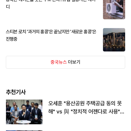
디
스티븐 로치 '과거의 홍콩'은 끝났지만 '새로운 홍콩'은
진행중
중국뉴스
더보기
추천기사
오세훈 "용산공원 주택공급 동의 못
해" vs 與 "정치적 어젠다로 사용"
맞불