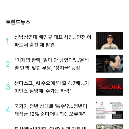
트렌드뉴스
신남성연대 배인규 대표 사망…인천 아
1
파트서 숨진 채 발견
"이재명 탄핵, 얼마 안 남았다"...'윤석
2
열 탄핵' 맞힌 무당, '성지글' 등장
샌디스크, AI 수요에 '매출 4.7배'…가
3
이던스 실망에 '주가는 하락'
국가가 청년 상대로 '통수'?...청년미
4
래적금 12% 준다더니 "응, 오류야"