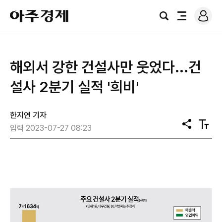
로
아
그
검
전
주
인
색
체
경
메
제
뉴
해외서 강한 건설사만 웃었다...건
설사 2분기 실적 '희비'
한지연 기자
공
텍
입력 2023-07-27 08:23
유
스
트
크
기