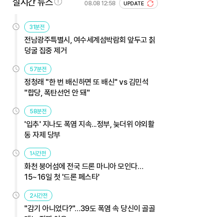
실시간 뉴스
08.08 12:58
UPDATE
31분전
전남광주특별시, 여수세계섬박람회 앞두고 칡
덩굴 집중 제거
57분전
정청래 "한 번 배신하면 또 배신" vs 김민석
"합당, 폭탄선언 안 돼"
58분전
'입추' 지나도 폭염 지속...정부, 늦더위 야외활
동 자제 당부
1시간전
화천 붕어섬에 전국 드론 마니아 모인다…
15~16일 첫 '드론 페스타'
2시간전
"감기 아니었다?"…39도 폭염 속 당신이 골골