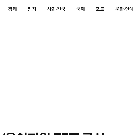
경제
정치
사회·전국
국제
포토
문화·연예