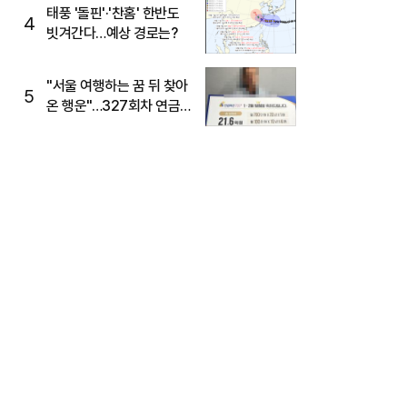
태풍 '돌핀'·'찬홈' 한반도
4
빗겨간다…예상 경로는?
"서울 여행하는 꿈 뒤 찾아
5
온 행운"…327회차 연금
복권720+ 당첨번호조회
주목