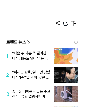
공
프
텍
유
린
스
트
트
크
기
트렌드 뉴스
"다음 주 기온 뚝 떨어진
1
다"…태풍도 없이 열돔 박
살 낸 '이것'
"이재명 탄핵, 얼마 안 남았
2
다"...'윤석열 탄핵' 맞힌 무
당, '성지글' 등장
중국산 에어콘을 웃돈 주고
3
산다...유럽 열광시킨 메이
디