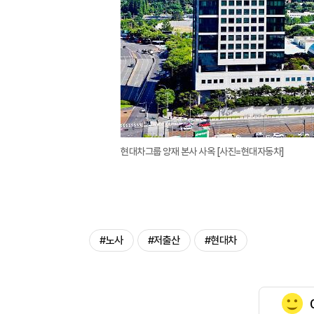
현대차그룹 양재 본사 사옥 [사진=현대자동차]
#노사
#저출산
#현대차