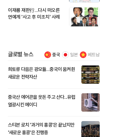
이재룡 재판行…다시 떠오른
연예계 '사고 후 미조치' 사례
글로벌 뉴스
중국
일본
베트남
희토류 다음은 광모듈…중국이 움켜쥔
새로운 전략자산
중국산 에어콘을 웃돈 주고 산다...유럽
열광시킨 메이디
스티븐 로치 '과거의 홍콩'은 끝났지만
'새로운 홍콩'은 진행중