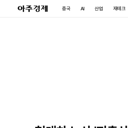
아
중국
AI
산업
재테크
주
경
제