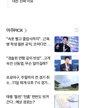
대는 진짜 이유
아주PICK
"속옷 빨고 졸업식까지"…근육
병 학생 돌본 공익, 코미디언 김
규원이었다
"경솔한 언행 깊이 반성"…고개
숙인 신동엽, 무슨 일이길래?
프로야구, 주말까지 전 경기 취
소…11일 재개·오후 7시 경기
시작
태풍 '돌핀'·'찬홈' 한반도 빗겨
간다…예상 경로는?