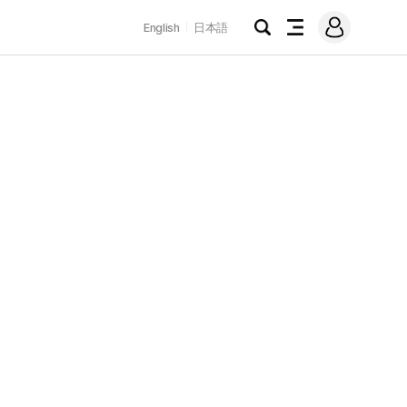
로
English
日本語
그
검
전
인
색
체
메
뉴