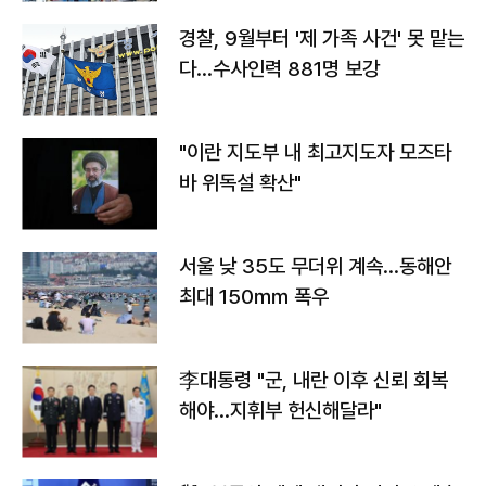
경찰, 9월부터 '제 가족 사건' 못 맡는
다…수사인력 881명 보강
"이란 지도부 내 최고지도자 모즈타
바 위독설 확산"
서울 낮 35도 무더위 계속…동해안
최대 150㎜ 폭우
李대통령 "군, 내란 이후 신뢰 회복
해야…지휘부 헌신해달라"