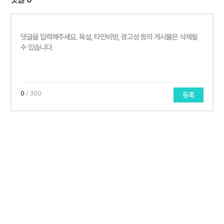
0
/ 300
등록