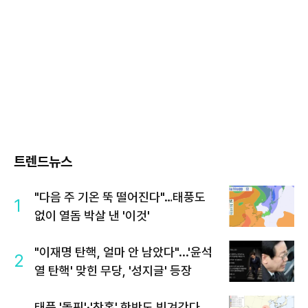
트렌드뉴스
"다음 주 기온 뚝 떨어진다"…태풍도
1
없이 열돔 박살 낸 '이것'
"이재명 탄핵, 얼마 안 남았다"...'윤석
2
열 탄핵' 맞힌 무당, '성지글' 등장
태풍 '돌핀'·'찬홈' 한반도 빗겨간다…