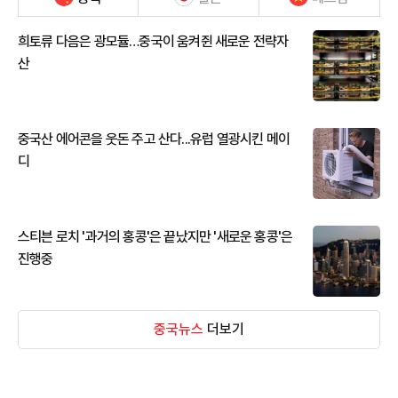
희토류 다음은 광모듈…중국이 움켜쥔 새로운 전략자
산
중국산 에어콘을 웃돈 주고 산다...유럽 열광시킨 메이
디
스티븐 로치 '과거의 홍콩'은 끝났지만 '새로운 홍콩'은
진행중
중국뉴스
더보기