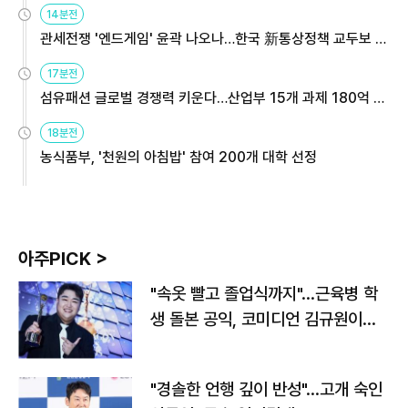
14분전
관세전쟁 '엔드게임' 윤곽 나오나…한국 新통상정책 교두보 활
용해야
17분전
섬유패션 글로벌 경쟁력 키운다…산업부 15개 과제 180억 지
원
18분전
농식품부, '천원의 아침밥' 참여 200개 대학 선정
아주PICK >
"속옷 빨고 졸업식까지"…근육병 학
생 돌본 공익, 코미디언 김규원이었
다
"경솔한 언행 깊이 반성"…고개 숙인