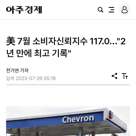
로
아
그
검
전
주
인
색
체
경
메
제
뉴
美 7월 소비자신뢰지수 117.0..."2
년 만에 최고 기록"
전기연 기자
공
텍
입력 2023-07-26 05:18
유
스
트
크
기