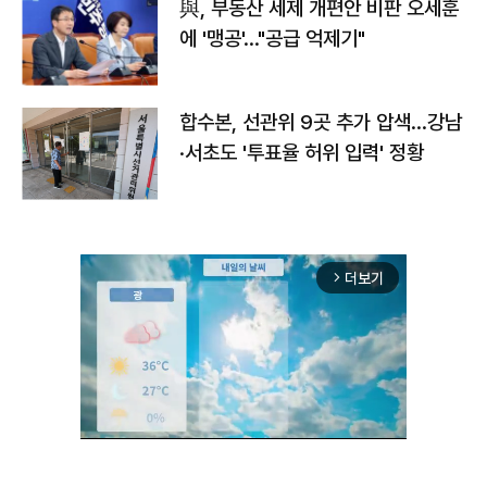
與, 부동산 세제 개편안 비판 오세훈
에 '맹공'…"공급 억제기"
합수본, 선관위 9곳 추가 압색…강남
·서초도 '투표율 허위 입력' 정황
더보기
arrow_forward_ios