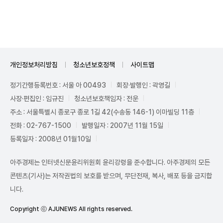
Unmute
개인정보처리방침
청소년보호정책
사이트맵
정기간행등록번호 : 서울 아 00493
회장·발행인 : 곽영길
사장·편집인 : 임규진
청소년보호책임자 : 전운
주소 : 서울특별시 종로구 종로 1길 42(수송동 146-1) 이마빌딩 11층
전화 : 02-767-1500
발행일자 : 2007년 11월 15일
등록일자 : 2008년 01월10일
아주경제는 인터넷신문윤리위원회 윤리강령을 준수합니다. 아주경제의 모든
콘텐츠(기사)는 저작권법의 보호를 받으며, 무단전재, 복사, 배포 등을 금지합
니다.
Copyright ⓒ AJUNEWS All rights reserved.