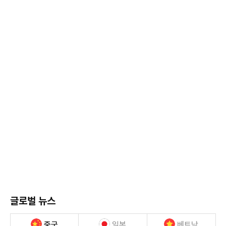
글로벌 뉴스
중국
일본
베트남