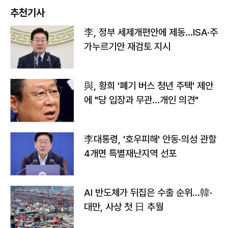
추천기사
李, 정부 세제개편안에 제동…ISA·주
가누르기안 재검토 지시
與, 황희 '폐기 버스 청년 주택' 제안
에 "당 입장과 무관…개인 의견"
李대통령, '호우피해' 안동·의성 관할
4개면 특별재난지역 선포
AI 반도체가 뒤집은 수출 순위…韓·
대만, 사상 첫 日 추월