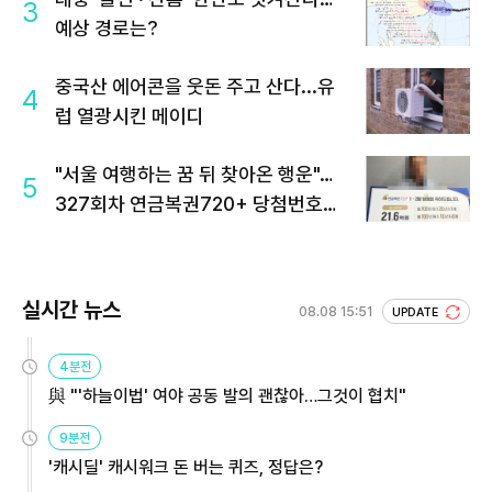
3
예상 경로는?
중국산 에어콘을 웃돈 주고 산다...유
4
럽 열광시킨 메이디
"서울 여행하는 꿈 뒤 찾아온 행운"…
5
327회차 연금복권720+ 당첨번호조
회 주목
실시간 뉴스
08.08 15:51
UPDATE
4분전
與 "'하늘이법' 여야 공동 발의 괜찮아…그것이 협치"
9분전
'캐시딜' 캐시워크 돈 버는 퀴즈, 정답은?