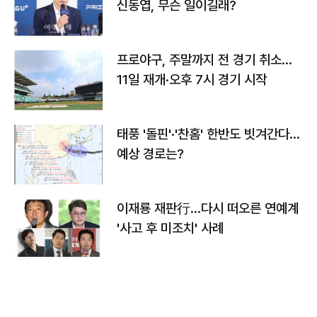
신동엽, 무슨 일이길래?
프로야구, 주말까지 전 경기 취소…
11일 재개·오후 7시 경기 시작
태풍 '돌핀'·'찬홈' 한반도 빗겨간다…
예상 경로는?
이재룡 재판行…다시 떠오른 연예계
'사고 후 미조치' 사례