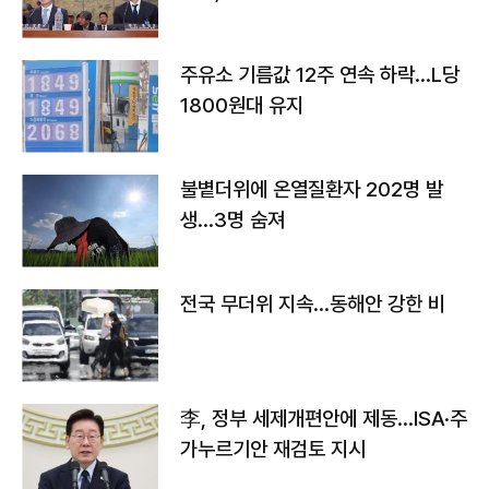
주유소 기름값 12주 연속 하락…L당
1800원대 유지
불볕더위에 온열질환자 202명 발
생…3명 숨져
전국 무더위 지속…동해안 강한 비
李, 정부 세제개편안에 제동…ISA·주
가누르기안 재검토 지시