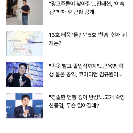
"광고주들이 찾아줘"…진태현, '이숙
캠' 하차 후 근황 공개
13호 태풍 '돌핀'·15호 '찬홈' 현재 위
치는?
"속옷 빨고 졸업식까지"…근육병 학
생 돌본 공익, 코미디언 김규원이었
다
"경솔한 언행 깊이 반성"…고개 숙인
신동엽, 무슨 일이길래?