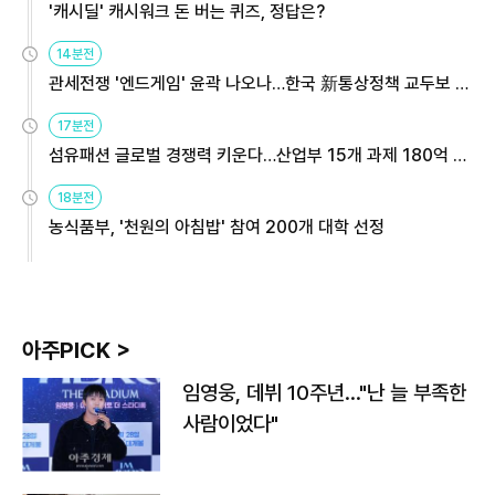
'캐시딜' 캐시워크 돈 버는 퀴즈, 정답은?
14분전
관세전쟁 '엔드게임' 윤곽 나오나…한국 新통상정책 교두보 활
용해야
17분전
섬유패션 글로벌 경쟁력 키운다…산업부 15개 과제 180억 지
원
18분전
농식품부, '천원의 아침밥' 참여 200개 대학 선정
아주PICK >
임영웅, 데뷔 10주년…"난 늘 부족한
사람이었다"