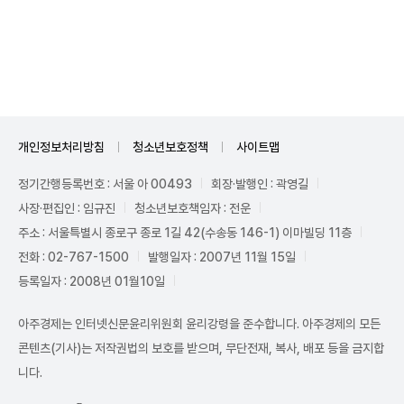
Unmute
개인정보처리방침
청소년보호정책
사이트맵
정기간행등록번호 : 서울 아 00493
회장·발행인 : 곽영길
사장·편집인 : 임규진
청소년보호책임자 : 전운
주소 : 서울특별시 종로구 종로 1길 42(수송동 146-1) 이마빌딩 11층
전화 : 02-767-1500
발행일자 : 2007년 11월 15일
등록일자 : 2008년 01월10일
아주경제는 인터넷신문윤리위원회 윤리강령을 준수합니다. 아주경제의 모든
콘텐츠(기사)는 저작권법의 보호를 받으며, 무단전재, 복사, 배포 등을 금지합
니다.