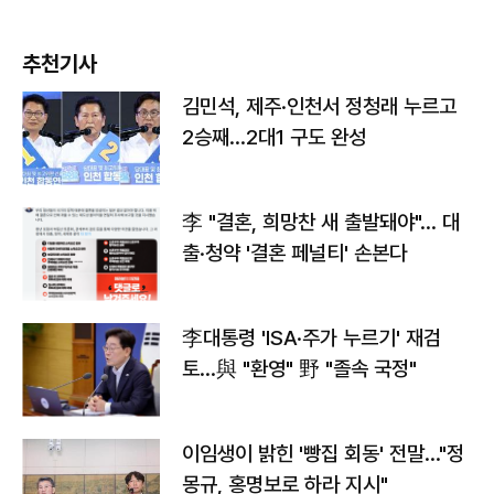
추천기사
김민석, 제주·인천서 정청래 누르고
2승째…2대1 구도 완성
李 "결혼, 희망찬 새 출발돼야"… 대
출·청약 '결혼 페널티' 손본다
李대통령 'ISA·주가 누르기' 재검
토…與 "환영" 野 "졸속 국정"
이임생이 밝힌 '빵집 회동' 전말…"정
몽규, 홍명보로 하라 지시"