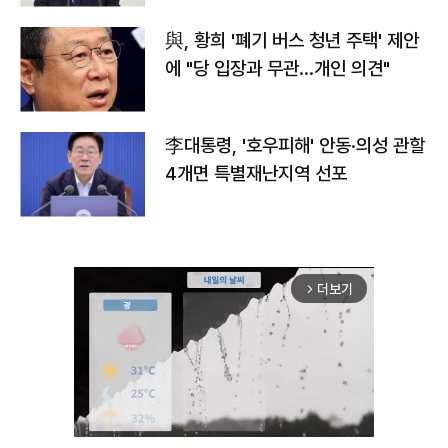
與, 황희 '폐기 버스 청년 주택' 제안
에 "당 입장과 무관…개인 의견"
李대통령, '호우피해' 안동·의성 관할
4개면 특별재난지역 선포
더보기
arrow_forward_ios