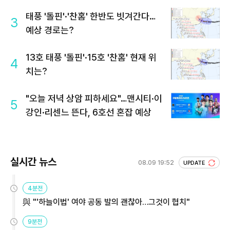
태풍 '돌핀'·'찬홈' 한반도 빗겨간다…
3
예상 경로는?
13호 태풍 '돌핀'·15호 '찬홈' 현재 위
4
치는?
"오늘 저녁 상암 피하세요"…맨시티·이
5
강인·리센느 뜬다, 6호선 혼잡 예상
실시간 뉴스
08.09 19:52
UPDATE
4분전
與 "'하늘이법' 여야 공동 발의 괜찮아…그것이 협치"
9분전