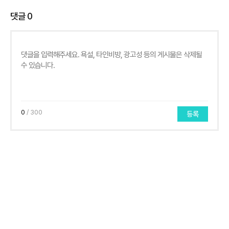
댓글
0
0
/ 300
등록