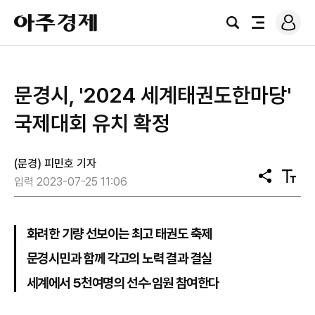
로
아
그
검
전
주
인
색
체
경
메
제
뉴
문경시, '2024 세계태권도한마당'
국제대회 유치 확정
(문경) 피민호 기자
공
텍
입력 2023-07-25 11:06
유
스
트
크
기
화려한 기량 선보이는 최고 태권도 축제
문경시민과 함께 각고의 노력 결과 결실
세계에서 5천여명의 선수·임원 참여한다