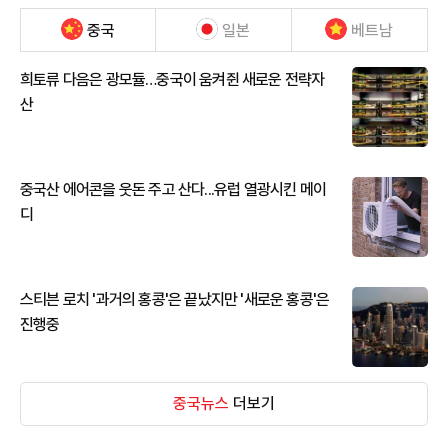
중국
일본
베트남
희토류 다음은 광모듈…중국이 움켜쥔 새로운 전략자
산
중국산 에어콘을 웃돈 주고 산다...유럽 열광시킨 메이
디
스티븐 로치 '과거의 홍콩'은 끝났지만 '새로운 홍콩'은
진행중
중국뉴스
더보기