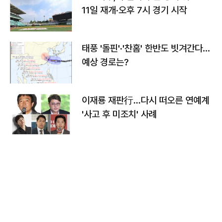
11일 재개·오후 7시 경기 시작
태풍 '돌핀'·'찬홈' 한반도 빗겨간다…
예상 경로는?
이재룡 재판行…다시 떠오른 연예계
'사고 후 미조치' 사례