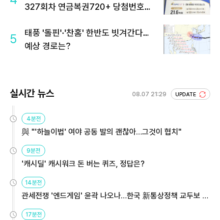
327회차 연금복권720+ 당첨번호조
회 주목
태풍 '돌핀'·'찬홈' 한반도 빗겨간다…
5
예상 경로는?
실시간 뉴스
08.07 21:29
UPDATE
4분전
與 "'하늘이법' 여야 공동 발의 괜찮아…그것이 협치"
9분전
'캐시딜' 캐시워크 돈 버는 퀴즈, 정답은?
14분전
관세전쟁 '엔드게임' 윤곽 나오나…한국 新통상정책 교두보 활
용해야
17분전