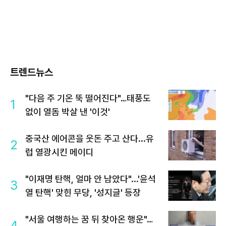
트렌드뉴스
"다음 주 기온 뚝 떨어진다"…태풍도
1
없이 열돔 박살 낸 '이것'
중국산 에어콘을 웃돈 주고 산다...유
2
럽 열광시킨 메이디
"이재명 탄핵, 얼마 안 남았다"...'윤석
3
열 탄핵' 맞힌 무당, '성지글' 등장
"서울 여행하는 꿈 뒤 찾아온 행운"…
4