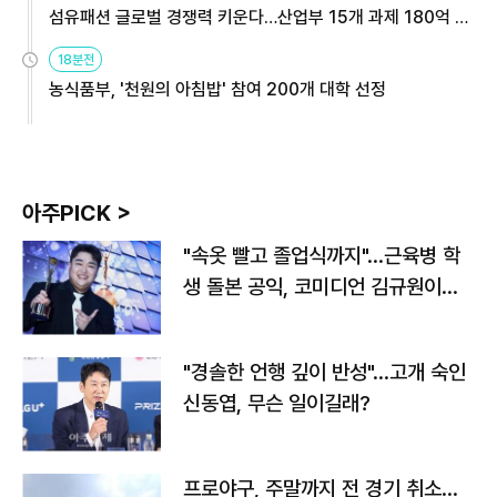
섬유패션 글로벌 경쟁력 키운다…산업부 15개 과제 180억 지
원
18분전
농식품부, '천원의 아침밥' 참여 200개 대학 선정
아주PICK >
"속옷 빨고 졸업식까지"…근육병 학
생 돌본 공익, 코미디언 김규원이었
다
"경솔한 언행 깊이 반성"…고개 숙인
신동엽, 무슨 일이길래?
프로야구, 주말까지 전 경기 취소…