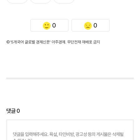
0
0
©'5개국어 글로벌 경제신문' 아주경제. 무단전재·재배포 금지
댓글
0