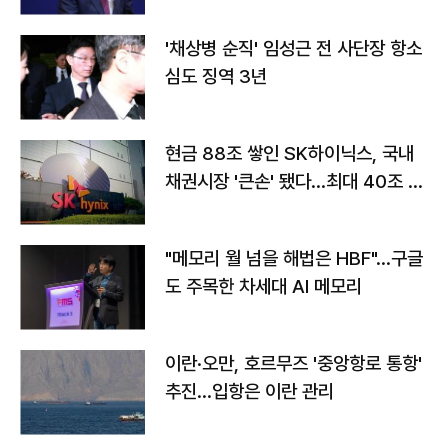
'채상병 순직' 임성근 전 사단장 항소
심도 징역 3년
현금 88조 쌓인 SK하이닉스, 국내
채권시장 '큰손' 됐다…최대 40조 투
자
"메모리 월 넘을 해법은 HBF"…구글
도 주목한 차세대 AI 메모리
이란·오만, 호르무즈 '중앙항로 통항'
추진…입항은 이란 관리