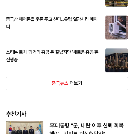
중국산 에어콘을 웃돈 주고 산다...유럽 열광시킨 메이
디
스티븐 로치 '과거의 홍콩'은 끝났지만 '새로운 홍콩'은
진행중
중국뉴스
더보기
추천기사
李대통령 "군, 내란 이후 신뢰 회복
해야…지휘부 헌신해달라"