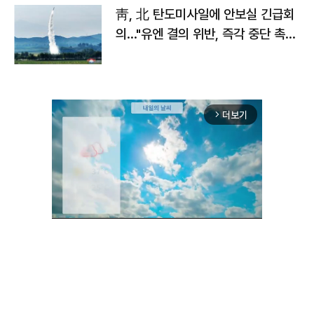
靑, 北 탄도미사일에 안보실 긴급회
의…"유엔 결의 위반, 즉각 중단 촉
구"
더보기
arrow_forward_ios
Unmute