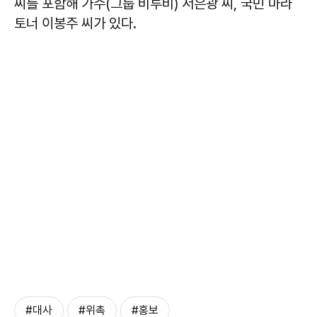
씨를 포함해 가수(그룹 비투비) 서은광 씨, 국민 마라
토너 이봉주 씨가 있다.
#대사
#위촉
#홍보