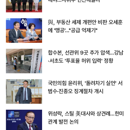
與, 부동산 세제 개편안 비판 오세훈
에 '맹공'…"공급 억제기"
합수본, 선관위 9곳 추가 압색…강남
·서초도 '투표율 허위 입력' 정황
국민의힘 윤리위, '돌려차기 실언' 서
범수·진종오 징계절차 개시
위성락, 스틸 美대사와 상견례…한미
관계 발전 논의