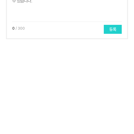
0
/ 300
등록