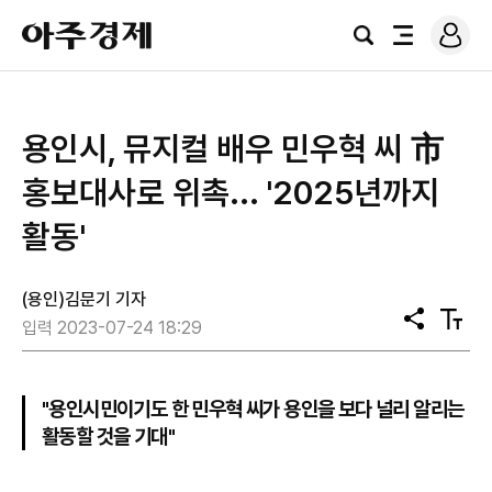
로
아
그
검
전
주
인
색
체
경
메
제
뉴
용인시, 뮤지컬 배우 민우혁 씨 市
홍보대사로 위촉... '2025년까지
활동'
(용인)김문기 기자
공
텍
입력 2023-07-24 18:29
유
스
트
크
기
"용인시민이기도 한 민우혁 씨가 용인을 보다 널리 알리는
활동할 것을 기대"