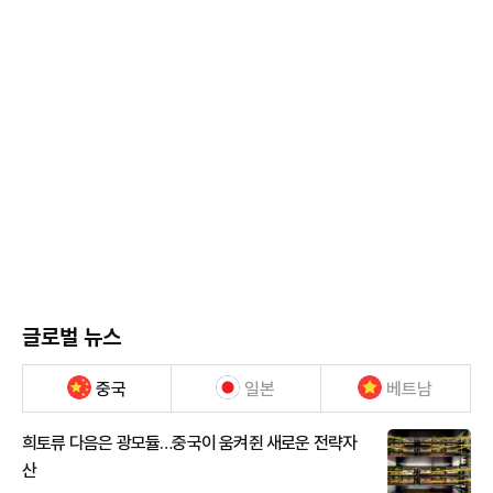
글로벌 뉴스
중국
일본
베트남
희토류 다음은 광모듈…중국이 움켜쥔 새로운 전략자
산