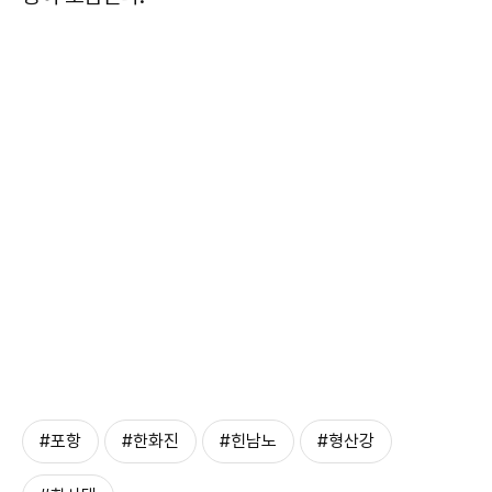
#포항
#한화진
#힌남노
#형산강