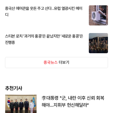
중국산 에어콘을 웃돈 주고 산다...유럽 열광시킨 메이
디
스티븐 로치 '과거의 홍콩'은 끝났지만 '새로운 홍콩'은
진행중
중국뉴스
더보기
추천기사
李대통령 "군, 내란 이후 신뢰 회복
해야…지휘부 헌신해달라"