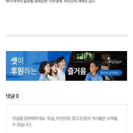
©'5개국어 글로벌 경제신문' 아주경제. 무단전재·재배포 금지
댓글
0