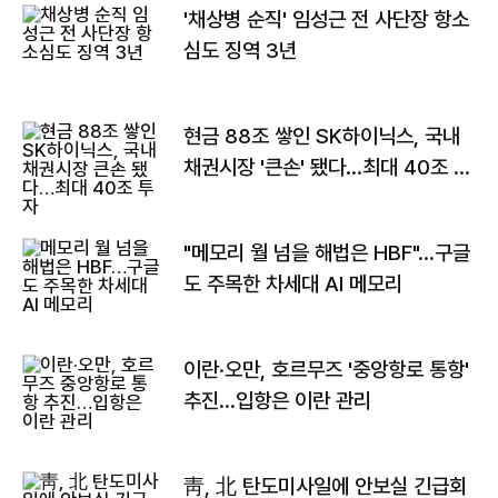
'채상병 순직' 임성근 전 사단장 항소
심도 징역 3년
현금 88조 쌓인 SK하이닉스, 국내
채권시장 '큰손' 됐다…최대 40조 투
자
"메모리 월 넘을 해법은 HBF"…구글
도 주목한 차세대 AI 메모리
이란·오만, 호르무즈 '중앙항로 통항'
추진…입항은 이란 관리
靑, 北 탄도미사일에 안보실 긴급회