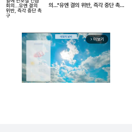
의…"유엔 결의 위반, 즉각 중단 촉
구"
더보기
arrow_forward_ios
Mute