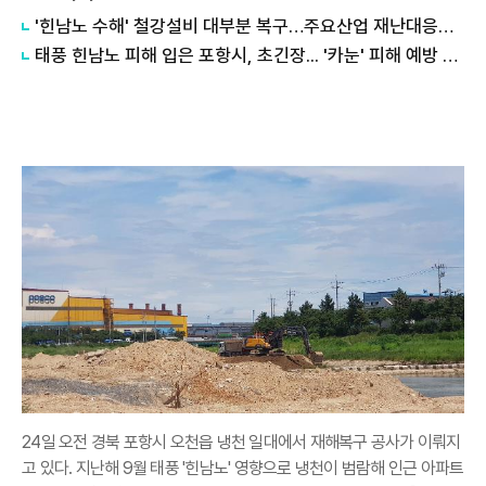
​'힌남노 수해' 철강설비 대부분 복구…주요산업 재난대응체계 수립 법제화
태풍 힌남노 피해 입은 포항시, 초긴장... '카눈' 피해 예방 위험 지역 주민 대피 행정명령 발령
24일 오전 경북 포항시 오천읍 냉천 일대에서 재해복구 공사가 이뤄지
고 있다. 지난해 9월 태풍 '힌남노' 영향으로 냉천이 범람해 인근 아파트