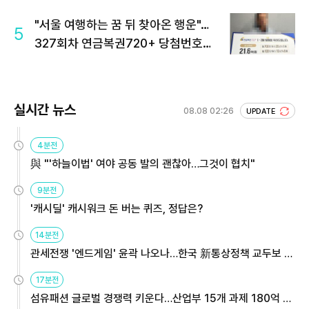
"서울 여행하는 꿈 뒤 찾아온 행운"…
5
327회차 연금복권720+ 당첨번호조
회 주목
실시간 뉴스
08.08 02:26
UPDATE
4분전
與 "'하늘이법' 여야 공동 발의 괜찮아…그것이 협치"
9분전
'캐시딜' 캐시워크 돈 버는 퀴즈, 정답은?
14분전
관세전쟁 '엔드게임' 윤곽 나오나…한국 新통상정책 교두보 활
용해야
17분전
섬유패션 글로벌 경쟁력 키운다…산업부 15개 과제 180억 지