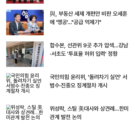
與, 부동산 세제 개편안 비판 오세훈
에 '맹공'…"공급 억제기"
합수본, 선관위 9곳 추가 압색…강남
·서초도 '투표율 허위 입력' 정황
국민의힘 윤리위, '돌려차기 실언' 서
범수·진종오 징계절차 개시
위성락, 스틸 美대사와 상견례…한미
관계 발전 논의