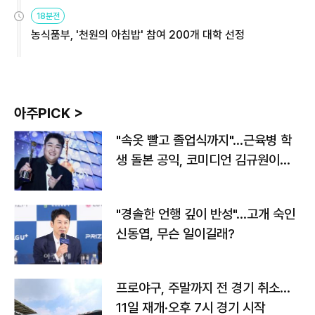
원
18분전
농식품부, '천원의 아침밥' 참여 200개 대학 선정
아주PICK >
"속옷 빨고 졸업식까지"…근육병 학
생 돌본 공익, 코미디언 김규원이었
다
"경솔한 언행 깊이 반성"…고개 숙인
신동엽, 무슨 일이길래?
프로야구, 주말까지 전 경기 취소…
11일 재개·오후 7시 경기 시작