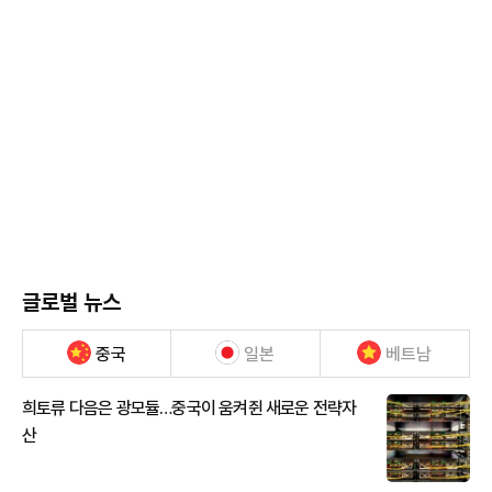
글로벌 뉴스
중국
일본
베트남
희토류 다음은 광모듈…중국이 움켜쥔 새로운 전략자
산