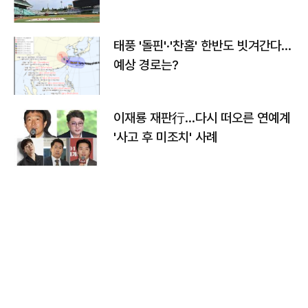
태풍 '돌핀'·'찬홈' 한반도 빗겨간다…
예상 경로는?
이재룡 재판行…다시 떠오른 연예계
'사고 후 미조치' 사례