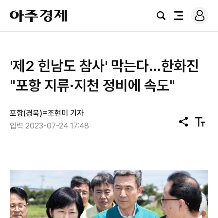
로
아
그
검
전
주
인
색
체
경
메
제
뉴
'제2 힌남도 참사' 막는다…한화진
"포항 지류·지천 정비에 속도"
포항(경북)=조현미 기자
공
텍
입력 2023-07-24 17:48
유
스
트
크
기