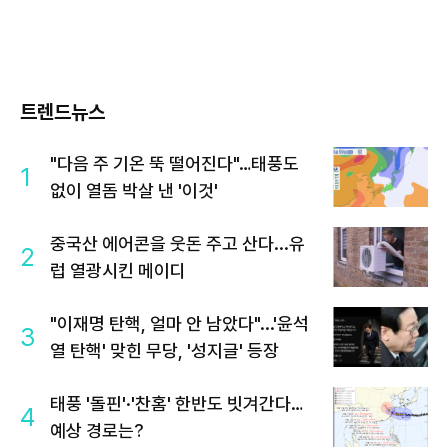
트렌드뉴스
"다음 주 기온 뚝 떨어진다"…태풍도
1
없이 열돔 박살 낸 '이것'
중국산 에어콘을 웃돈 주고 산다...유
2
럽 열광시킨 메이디
"이재명 탄핵, 얼마 안 남았다"...'윤석
3
열 탄핵' 맞힌 무당, '성지글' 등장
태풍 '돌핀'·'찬홈' 한반도 빗겨간다…
4
예상 경로는?