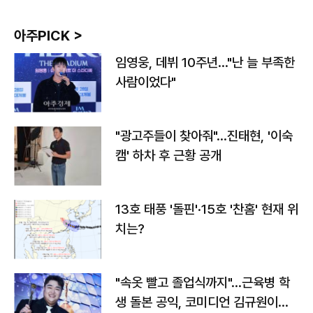
아주PICK >
임영웅, 데뷔 10주년…"난 늘 부족한
사람이었다"
"광고주들이 찾아줘"…진태현, '이숙
캠' 하차 후 근황 공개
13호 태풍 '돌핀'·15호 '찬홈' 현재 위
치는?
"속옷 빨고 졸업식까지"…근육병 학
생 돌본 공익, 코미디언 김규원이었