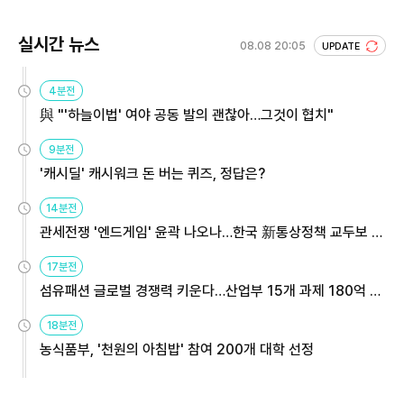
실시간 뉴스
08.08 20:05
UPDATE
4분전
與 "'하늘이법' 여야 공동 발의 괜찮아…그것이 협치"
9분전
'캐시딜' 캐시워크 돈 버는 퀴즈, 정답은?
14분전
관세전쟁 '엔드게임' 윤곽 나오나…한국 新통상정책 교두보 활
용해야
17분전
섬유패션 글로벌 경쟁력 키운다…산업부 15개 과제 180억 지
원
18분전
농식품부, '천원의 아침밥' 참여 200개 대학 선정