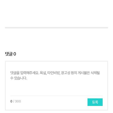
댓글
0
0
/ 300
등록