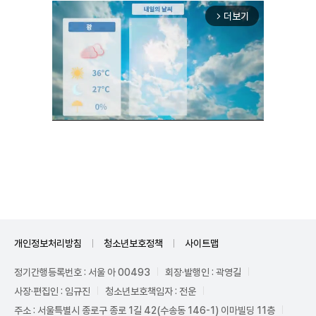
더보기
arrow_forward_ios
Unmute
개인정보처리방침
청소년보호정책
사이트맵
정기간행등록번호 : 서울 아 00493
회장·발행인 : 곽영길
사장·편집인 : 임규진
청소년보호책임자 : 전운
주소 : 서울특별시 종로구 종로 1길 42(수송동 146-1) 이마빌딩 11층