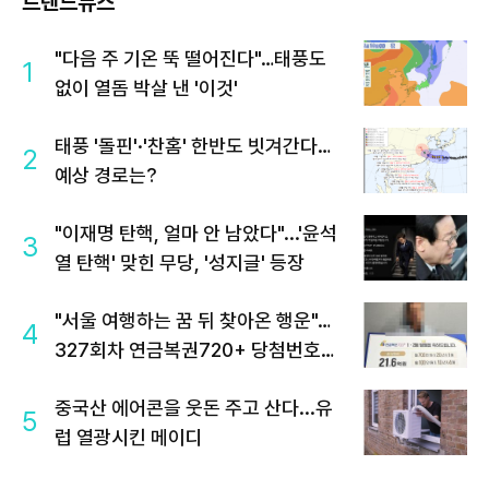
트렌드뉴스
"다음 주 기온 뚝 떨어진다"…태풍도
1
없이 열돔 박살 낸 '이것'
태풍 '돌핀'·'찬홈' 한반도 빗겨간다…
2
예상 경로는?
"이재명 탄핵, 얼마 안 남았다"...'윤석
3
열 탄핵' 맞힌 무당, '성지글' 등장
"서울 여행하는 꿈 뒤 찾아온 행운"…
4
327회차 연금복권720+ 당첨번호조
회 주목
중국산 에어콘을 웃돈 주고 산다...유
5
럽 열광시킨 메이디