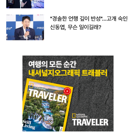
다
"경솔한 언행 깊이 반성"…고개 숙인
신동엽, 무슨 일이길래?