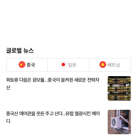
글로벌 뉴스
중국
일본
베트남
희토류 다음은 광모듈…중국이 움켜쥔 새로운 전략자
산
중국산 에어콘을 웃돈 주고 산다...유럽 열광시킨 메이
디