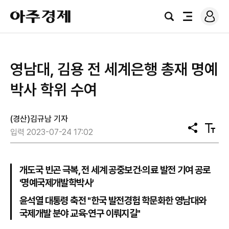
로
아
그
검
전
주
인
색
체
경
메
제
뉴
영남대, 김용 전 세계은행 총재 명예
박사 학위 수여
(경산)김규남 기자
공
텍
입력 2023-07-24 17:02
유
스
트
크
기
개도국 빈곤 극복, 전 세계 공중보건·의료 발전 기여 공로
'명예국제개발학박사'
윤석열 대통령 축전 "한국 발전경험 학문화한 영남대와
국제개발 분야 교육·연구 이뤄지길"