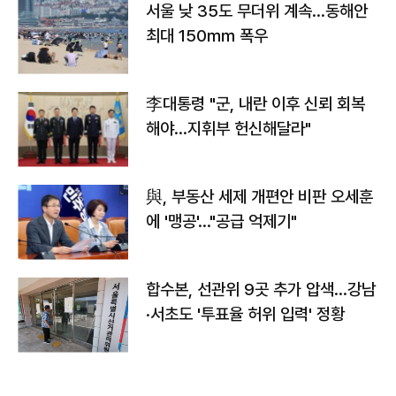
서울 낮 35도 무더위 계속…동해안
최대 150㎜ 폭우
李대통령 "군, 내란 이후 신뢰 회복
해야…지휘부 헌신해달라"
與, 부동산 세제 개편안 비판 오세훈
에 '맹공'…"공급 억제기"
합수본, 선관위 9곳 추가 압색…강남
·서초도 '투표율 허위 입력' 정황