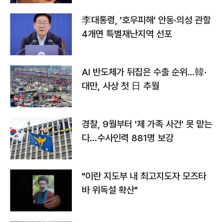
李대통령, '호우피해' 안동·의성 관할
4개면 특별재난지역 선포
AI 반도체가 뒤집은 수출 순위…韓·
대만, 사상 첫 日 추월
경찰, 9월부터 '제 가족 사건' 못 맡는
다…수사인력 881명 보강
"이란 지도부 내 최고지도자 모즈타
바 위독설 확산"