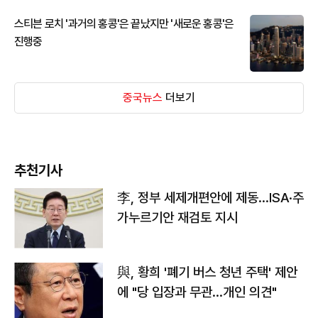
스티븐 로치 '과거의 홍콩'은 끝났지만 '새로운 홍콩'은
진행중
중국뉴스
더보기
추천기사
李, 정부 세제개편안에 제동…ISA·주
가누르기안 재검토 지시
與, 황희 '폐기 버스 청년 주택' 제안
에 "당 입장과 무관…개인 의견"