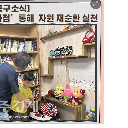
이
미
지
확
대