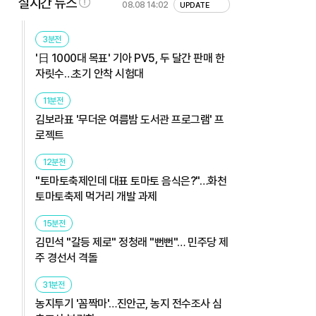
실시간 뉴스
08.08 14:02
UPDATE
3분전
'日 1000대 목표' 기아 PV5, 두 달간 판매 한
자릿수…초기 안착 시험대
11분전
김보라표 '무더운 여름밤 도서관 프로그램' 프
로젝트
12분전
"토마토축제인데 대표 토마토 음식은?"…화천
토마토축제 먹거리 개발 과제
15분전
김민석 "갈등 제로" 정청래 "뻔뻔"… 민주당 제
주 경선서 격돌
31분전
농지투기 '꼼짝마'…진안군, 농지 전수조사 심