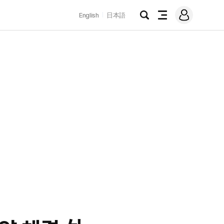
로
English
日本語
그
검
전
인
색
체
메
뉴