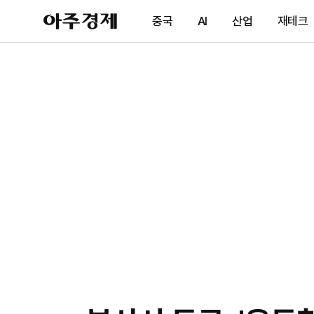
아
중국
AI
산업
재테크
주
경
제