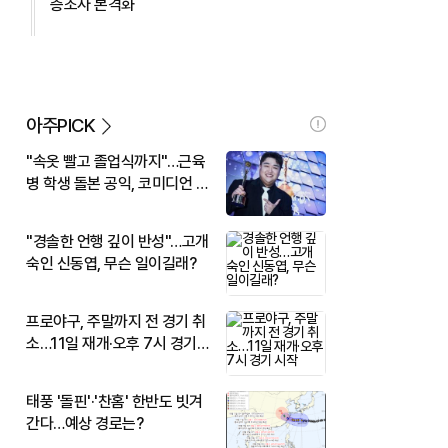
층조사 본격화
아주PICK
"속옷 빨고 졸업식까지"…근육
병 학생 돌본 공익, 코미디언 김
규원이었다
"경솔한 언행 깊이 반성"…고개
숙인 신동엽, 무슨 일이길래?
프로야구, 주말까지 전 경기 취
소…11일 재개·오후 7시 경기
시작
태풍 '돌핀'·'찬홈' 한반도 빗겨
간다…예상 경로는?