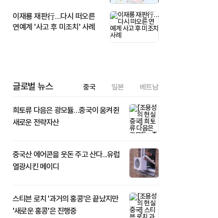
이재룡 재판行…다시 떠오른
연예계 '사고 후 미조치' 사례
글로벌 뉴스
중국
일본
베트남
희토류 다음은 광모듈…중국이 움켜쥔
새로운 전략자산
중국산 에어콘을 웃돈 주고 산다...유럽
열광시킨 메이디
스티븐 로치 '과거의 홍콩'은 끝났지만
'새로운 홍콩'은 진행중