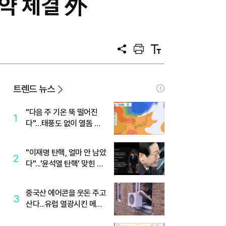
협약 체결 外
공
프
텍
유
린
스
트
트
크
기
트렌드 뉴스
"다음 주 기온 뚝 떨어진
1
다"…태풍도 없이 열돔 박
살 낸 '이것'
"이재명 탄핵, 얼마 안 남았
2
다"...'윤석열 탄핵' 맞힌 무
당, '성지글' 등장
중국산 에어콘을 웃돈 주고
3
산다...유럽 열광시킨 메이
디