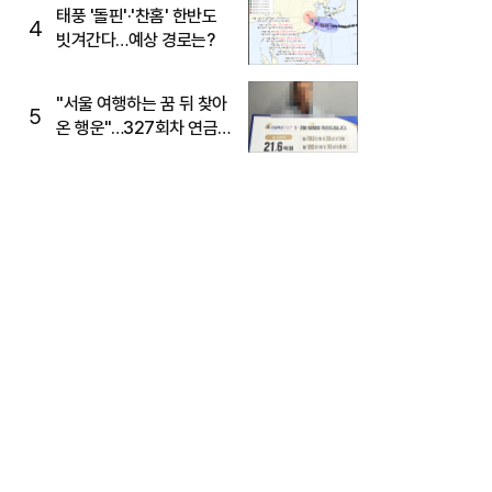
태풍 '돌핀'·'찬홈' 한반도
4
빗겨간다…예상 경로는?
"서울 여행하는 꿈 뒤 찾아
5
온 행운"…327회차 연금
복권720+ 당첨번호조회
주목