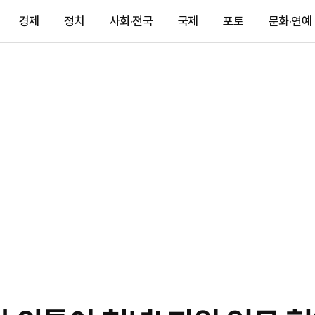
경제
정치
사회·전국
국제
포토
문화·연예