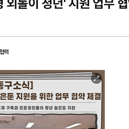
형 외톨이 청년' 지원 업무 
 협력
이
미
지
확
대