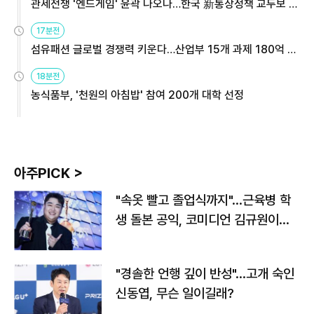
관세전쟁 '엔드게임' 윤곽 나오나…한국 新통상정책 교두보 활
용해야
17분전
섬유패션 글로벌 경쟁력 키운다…산업부 15개 과제 180억 지
원
18분전
농식품부, '천원의 아침밥' 참여 200개 대학 선정
아주PICK >
"속옷 빨고 졸업식까지"…근육병 학
생 돌본 공익, 코미디언 김규원이었
다
"경솔한 언행 깊이 반성"…고개 숙인
신동엽, 무슨 일이길래?