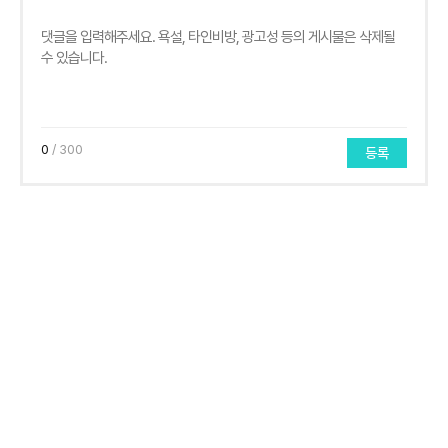
0
/ 300
등록