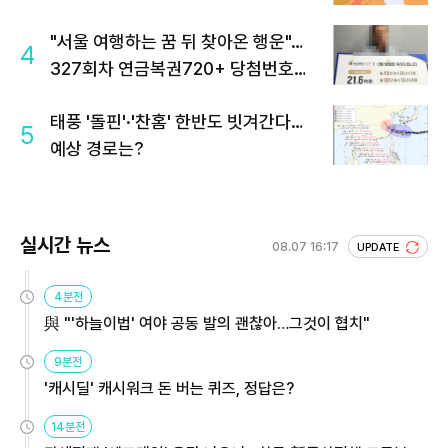
"서울 여행하는 꿈 뒤 찾아온 행운"…
4
327회차 연금복권720+ 당첨번호조
회 주목
태풍 '돌핀'·'찬홈' 한반도 빗겨간다…
5
예상 경로는?
실시간 뉴스
08.07 16:17
UPDATE
4분전
與 "'하늘이법' 여야 공동 발의 괜찮아…그것이 협치"
9분전
'캐시딜' 캐시워크 돈 버는 퀴즈, 정답은?
14분전