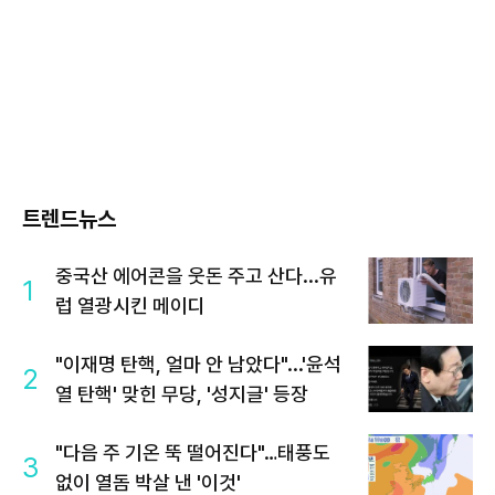
트렌드뉴스
중국산 에어콘을 웃돈 주고 산다...유
1
럽 열광시킨 메이디
"이재명 탄핵, 얼마 안 남았다"...'윤석
2
열 탄핵' 맞힌 무당, '성지글' 등장
"다음 주 기온 뚝 떨어진다"…태풍도
3
없이 열돔 박살 낸 '이것'