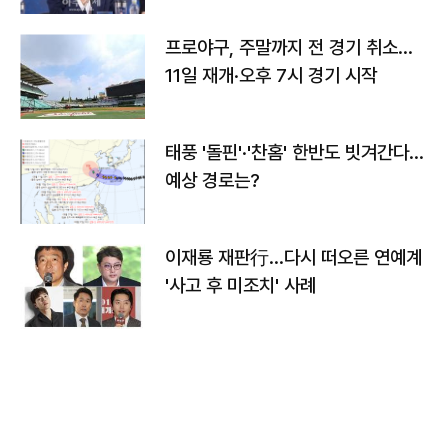
프로야구, 주말까지 전 경기 취소…
11일 재개·오후 7시 경기 시작
태풍 '돌핀'·'찬홈' 한반도 빗겨간다…
예상 경로는?
이재룡 재판行…다시 떠오른 연예계
'사고 후 미조치' 사례