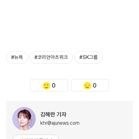
#뉴욕
#코리안아츠위크
#SK그룹
0
0
김혜란 기자
khr@ajunews.com