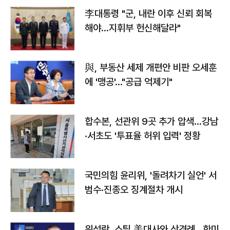
李대통령 "군, 내란 이후 신뢰 회복
해야…지휘부 헌신해달라"
與, 부동산 세제 개편안 비판 오세훈
에 '맹공'…"공급 억제기"
합수본, 선관위 9곳 추가 압색…강남
·서초도 '투표율 허위 입력' 정황
국민의힘 윤리위, '돌려차기 실언' 서
범수·진종오 징계절차 개시
위성락, 스틸 美대사와 상견례…한미