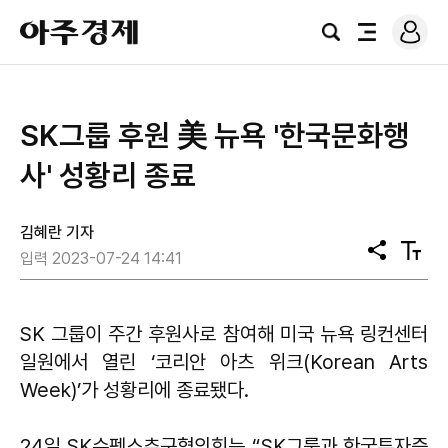
로
아
그
검
전
주
인
색
체
경
메
제
뉴
SK그룹 후원 美 뉴욕 '한국문화행
사' 성황리 종료
김혜란 기자
공
텍
입력 2023-07-24 14:41
유
스
트
크
기
SK 그룹이 주간 후원사로 참여해 미국 뉴욕 링컨센터
일원에서 열린 ‘코리안 아츠 위크(Korean Arts
Week)’가 성황리에 종료됐다.
24일 SK수펙스추구협의회는 “SK그룹과 한국투자증