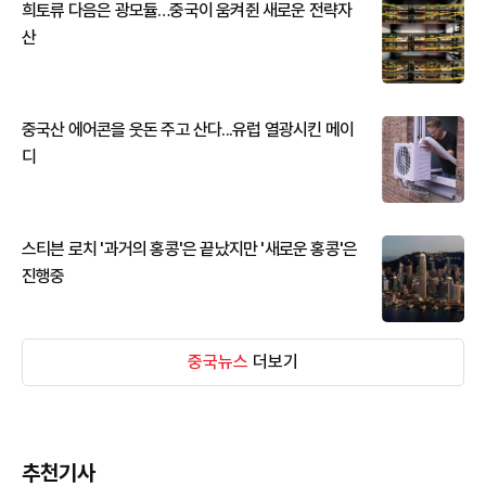
희토류 다음은 광모듈…중국이 움켜쥔 새로운 전략자
산
중국산 에어콘을 웃돈 주고 산다...유럽 열광시킨 메이
디
스티븐 로치 '과거의 홍콩'은 끝났지만 '새로운 홍콩'은
진행중
중국뉴스
더보기
추천기사