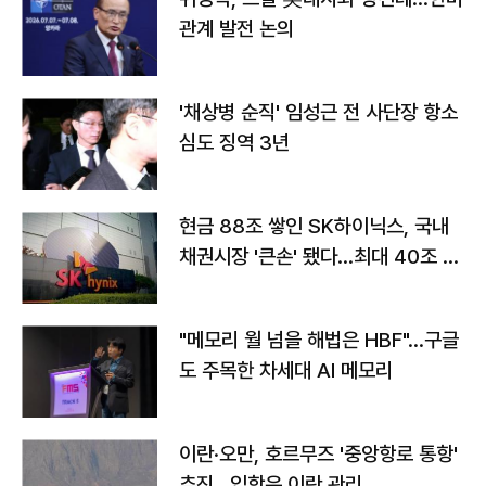
관계 발전 논의
'채상병 순직' 임성근 전 사단장 항소
심도 징역 3년
현금 88조 쌓인 SK하이닉스, 국내
채권시장 '큰손' 됐다…최대 40조 투
자
"메모리 월 넘을 해법은 HBF"…구글
도 주목한 차세대 AI 메모리
이란·오만, 호르무즈 '중앙항로 통항'
추진…입항은 이란 관리