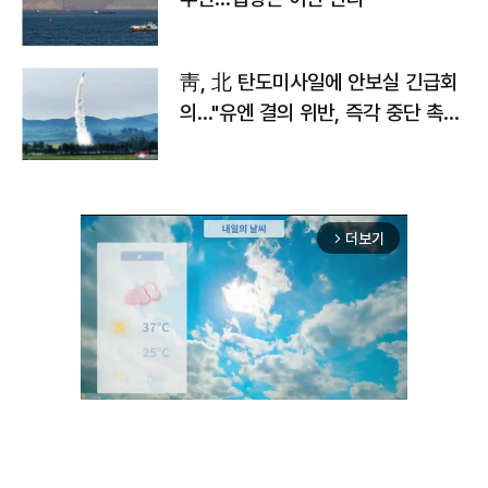
靑, 北 탄도미사일에 안보실 긴급회
의…"유엔 결의 위반, 즉각 중단 촉
구"
더보기
arrow_forward_ios
Unmute