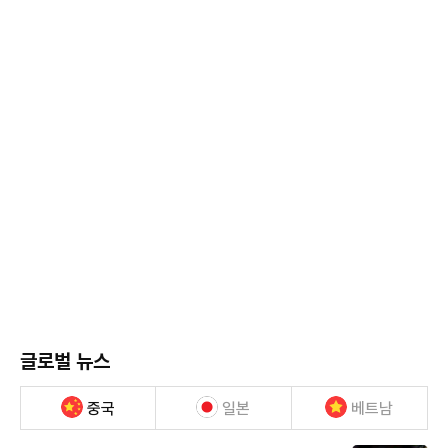
글로벌 뉴스
중국
일본
베트남