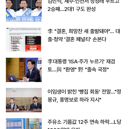
김민석, 제주·인천서 정청래 누르고
2승째…2대1 구도 완성
李 "결혼, 희망찬 새 출발돼야"… 대
출·청약 '결혼 페널티' 손본다
李대통령 'ISA·주가 누르기' 재검
토…與 "환영" 野 "졸속 국정"
이임생이 밝힌 '빵집 회동' 전말…"정
몽규, 홍명보로 하라 지시"
주유소 기름값 12주 연속 하락…L당