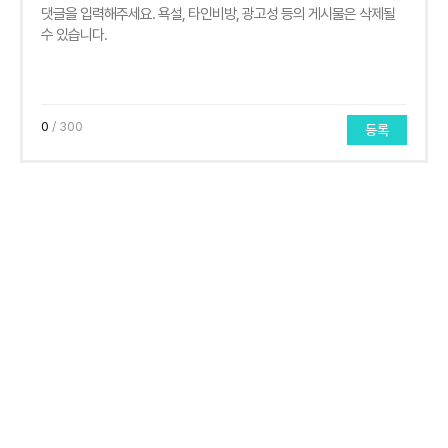
0
/ 300
등록