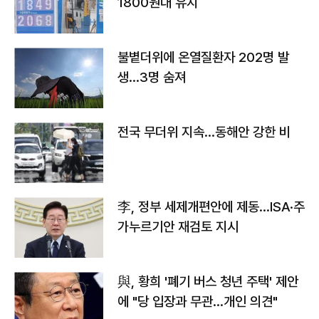
1800원대 유지
불볕더위에 온열질환자 202명 발
생…3명 숨져
전국 무더위 지속…동해안 강한 비
李, 정부 세제개편안에 제동…ISA·주
가누르기안 재검토 지시
與, 황희 '폐기 버스 청년 주택' 제안
에 "당 입장과 무관…개인 의견"