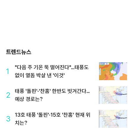
트렌드뉴스
"다음 주 기온 뚝 떨어진다"…태풍도
1
없이 열돔 박살 낸 '이것'
태풍 '돌핀'·'찬홈' 한반도 빗겨간다…
2
예상 경로는?
13호 태풍 '돌핀'·15호 '찬홈' 현재 위
3
치는?