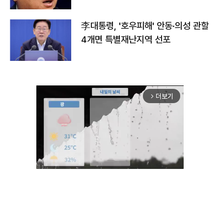
李대통령, '호우피해' 안동·의성 관할
4개면 특별재난지역 선포
더보기
arrow_forward_ios
Unmute