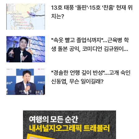
13호 태풍 '돌핀'·15호 '찬홈' 현재 위
치는?
"속옷 빨고 졸업식까지"…근육병 학
생 돌본 공익, 코미디언 김규원이었
다
"경솔한 언행 깊이 반성"…고개 숙인
신동엽, 무슨 일이길래?