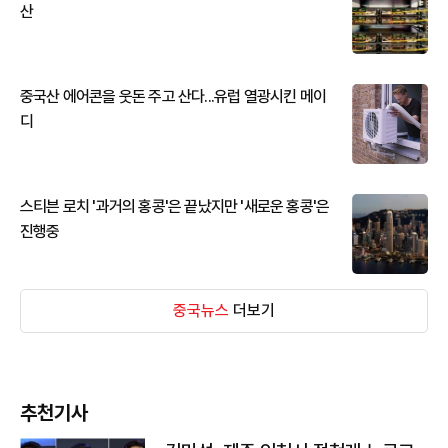
산
중국산 에어콘을 웃돈 주고 산다...유럽 열광시킨 메이
디
스티븐 로치 '과거의 홍콩'은 끝났지만 '새로운 홍콩'은
진행중
중국뉴스
더보기
추천기사