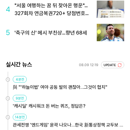
"서울 여행하는 꿈 뒤 찾아온 행운"…
4
327회차 연금복권720+ 당첨번호조
회 주목
5
'축구의 신' 메시 부친상…향년 68세
실시간 뉴스
08.09 12:19
UPDATE
4분전
與 "'하늘이법' 여야 공동 발의 괜찮아…그것이 협치"
9분전
'캐시딜' 캐시워크 돈 버는 퀴즈, 정답은?
14분전
관세전쟁 '엔드게임' 윤곽 나오나…한국 新통상정책 교두보 활