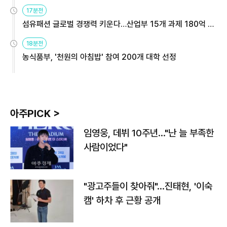
용해야
17분전
섬유패션 글로벌 경쟁력 키운다…산업부 15개 과제 180억 지
원
18분전
농식품부, '천원의 아침밥' 참여 200개 대학 선정
아주PICK >
임영웅, 데뷔 10주년…"난 늘 부족한
사람이었다"
"광고주들이 찾아줘"…진태현, '이숙
캠' 하차 후 근황 공개