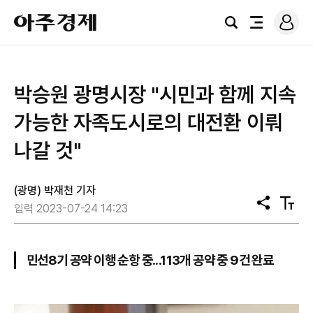
로
아
그
검
전
주
인
색
체
경
메
제
뉴
박승원 광명시장 "시민과 함께 지속
가능한 자족도시로의 대전환 이뤄
나갈 것"
(광명) 박재천 기자
공
텍
입력 2023-07-24 14:23
유
스
트
크
기
민선8기 공약 이행 순항 중...113개 공약 중 9건 완료