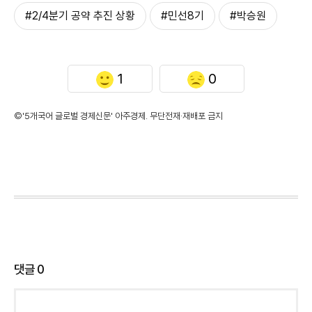
#2/4분기 공약 추진 상황
#민선8기
#박승원
1
0
©'5개국어 글로벌 경제신문' 아주경제. 무단전재·재배포 금지
댓글
0