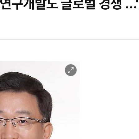
 연구개발도 글로벌 경쟁 …
이
미
지
확
대