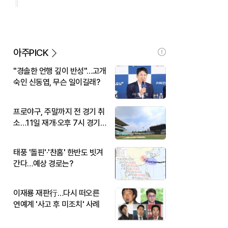
아주PICK
"경솔한 언행 깊이 반성"…고개
숙인 신동엽, 무슨 일이길래?
프로야구, 주말까지 전 경기 취
소…11일 재개·오후 7시 경기
시작
태풍 '돌핀'·'찬홈' 한반도 빗겨
간다…예상 경로는?
이재룡 재판行…다시 떠오른
연예계 '사고 후 미조치' 사례