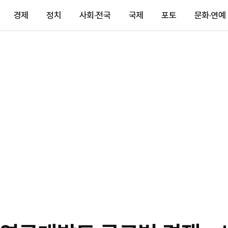
경제
정치
사회·전국
국제
포토
문화·연예