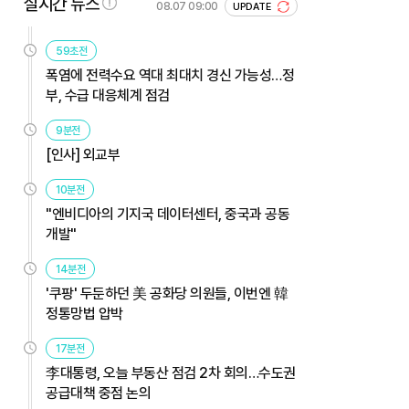
실시간 뉴스
08.07 09:00
UPDATE
59초전
폭염에 전력수요 역대 최대치 경신 가능성…정
부, 수급 대응체계 점검
9분전
[인사] 외교부
10분전
"엔비디아의 기지국 데이터센터, 중국과 공동
개발"
14분전
'쿠팡' 두둔하던 美 공화당 의원들, 이번엔 韓
정통망법 압박
17분전
李대통령, 오늘 부동산 점검 2차 회의…수도권
공급대책 중점 논의