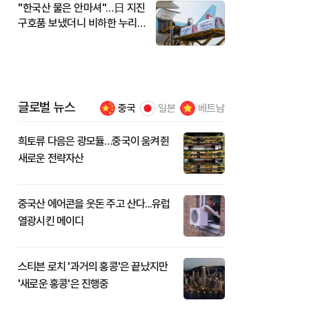
"한국산 물은 안마셔"…日 지진
구호품 보냈더니 비하한 누리
꾼
글로벌 뉴스
중국
일본
베트남
희토류 다음은 광모듈…중국이 움켜쥔
새로운 전략자산
중국산 에어콘을 웃돈 주고 산다...유럽
열광시킨 메이디
스티븐 로치 '과거의 홍콩'은 끝났지만
'새로운 홍콩'은 진행중