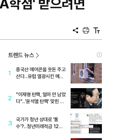
'A학점' 받으려면
공
프
텍
유
린
스
트
트
크
기
트렌드 뉴스
중국산 에어콘을 웃돈 주고
1
산다...유럽 열광시킨 메이
디
"이재명 탄핵, 얼마 안 남았
2
다"...'윤석열 탄핵' 맞힌 무
당, '성지글' 등장
국가가 청년 상대로 '통
3
수'?...청년미래적금 12%
준다더니 "응, 오류야"