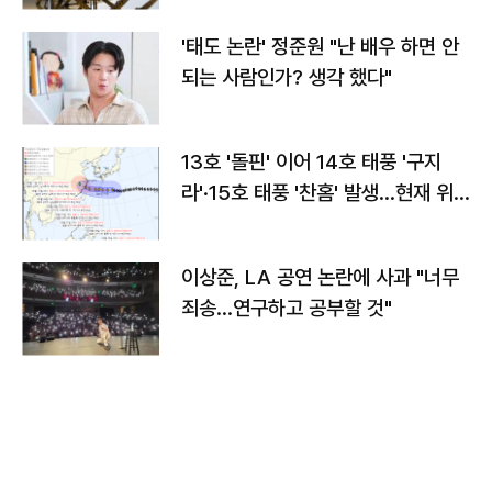
'태도 논란' 정준원 "난 배우 하면 안
되는 사람인가? 생각 했다"
13호 '돌핀' 이어 14호 태풍 '구지
라'·15호 태풍 '찬홈' 발생…현재 위
치와 이동경로는?
이상준, LA 공연 논란에 사과 "너무
죄송…연구하고 공부할 것"