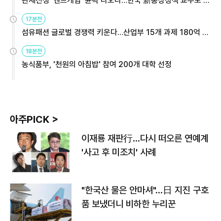
관세전쟁 '엔드게임' 윤곽 나오나…한국 新통상정책 교두보 활
용해야
17분전
섬유패션 글로벌 경쟁력 키운다…산업부 15개 과제 180억 지
원
18분전
농식품부, '천원의 아침밥' 참여 200개 대학 선정
아주PICK >
이재룡 재판行…다시 떠오른 연예계
'사고 후 미조치' 사례
"한국산 물은 안마셔"…日 지진 구호
품 보냈더니 비하한 누리꾼