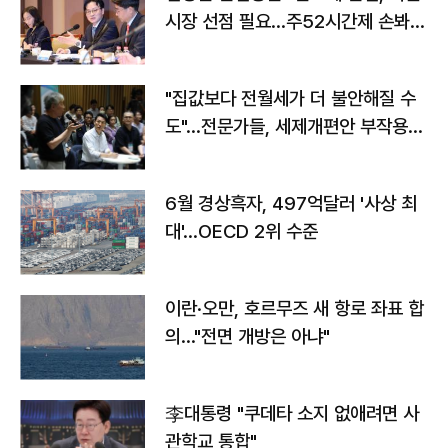
시장 선점 필요…주52시간제 손봐
야"
"집값보다 전월세가 더 불안해질 수
도"…전문가들, 세제개편안 부작용
우려
6월 경상흑자, 497억달러 '사상 최
대'…OECD 2위 수준
이란·오만, 호르무즈 새 항로 좌표 합
의…"전면 개방은 아냐"
李대통령 "쿠데타 소지 없애려면 사
관학교 통합"