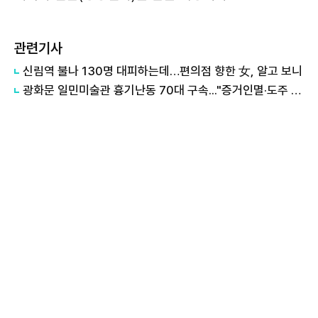
관련기사
신림역 불나 130명 대피하는데…편의점 향한 女, 알고 보니
광화문 일민미술관 흉기난동 70대 구속..."증거인멸·도주 우려"