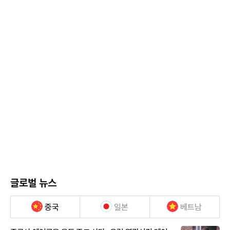
글로벌 뉴스
중국
일본
베트남