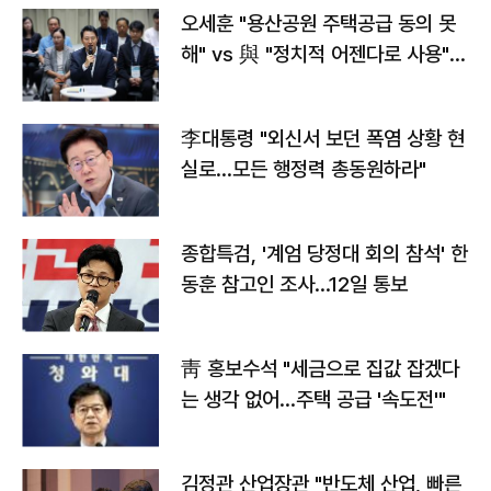
오세훈 "용산공원 주택공급 동의 못
해" vs 與 "정치적 어젠다로 사용"
맞불
李대통령 "외신서 보던 폭염 상황 현
실로…모든 행정력 총동원하라"
종합특검, '계엄 당정대 회의 참석' 한
동훈 참고인 조사...12일 통보
靑 홍보수석 "세금으로 집값 잡겠다
는 생각 없어…주택 공급 '속도전'"
김정관 산업장관 "반도체 산업, 빠른