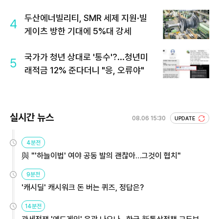
두산에너빌리티, SMR 세제 지원·빌
4
게이츠 방한 기대에 5%대 강세
국가가 청년 상대로 '통수'?...청년미
5
래적금 12% 준다더니 "응, 오류야"
실시간 뉴스
08.06 15:30
UPDATE
4분전
與 "'하늘이법' 여야 공동 발의 괜찮아…그것이 협치"
9분전
'캐시딜' 캐시워크 돈 버는 퀴즈, 정답은?
14분전