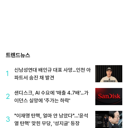
트렌드뉴스
신남성연대 배인규 대표 사망…인천 아
1
파트서 숨진 채 발견
샌디스크, AI 수요에 '매출 4.7배'…가
2
이던스 실망에 '주가는 하락'
"이재명 탄핵, 얼마 안 남았다"...'윤석
3
열 탄핵' 맞힌 무당, '성지글' 등장