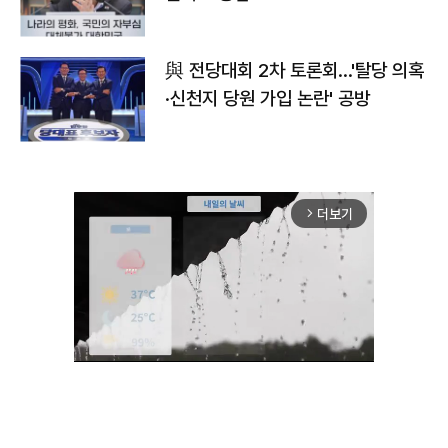
與 전당대회 2차 토론회…'탈당 의혹
·신천지 당원 가입 논란' 공방
더보기
arrow_forward_ios
Unmute