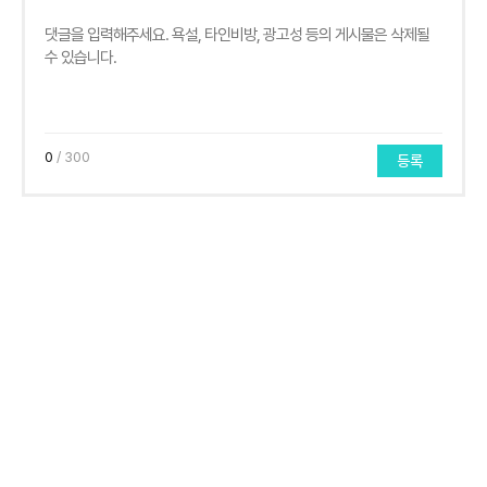
0
/ 300
등록