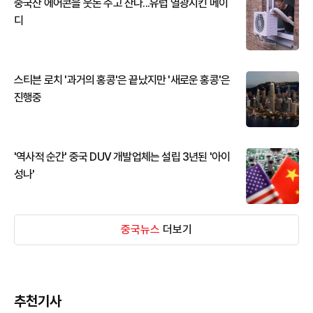
중국산 에어콘을 웃돈 주고 산다...유럽 열광시킨 메이
디
스티븐 로치 '과거의 홍콩'은 끝났지만 '새로운 홍콩'은
진행중
'역사적 순간' 중국 DUV 개발업체는 설립 3년된 '아이
성나'
중국뉴스
더보기
추천기사