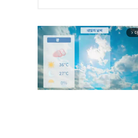
더
arrow_forward_ios
Mut