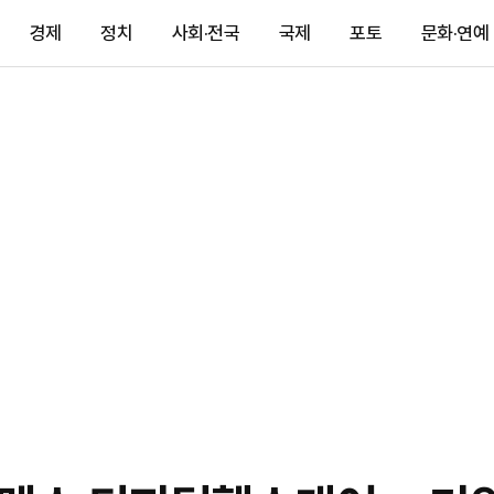
경제
정치
사회·전국
국제
포토
문화·연예