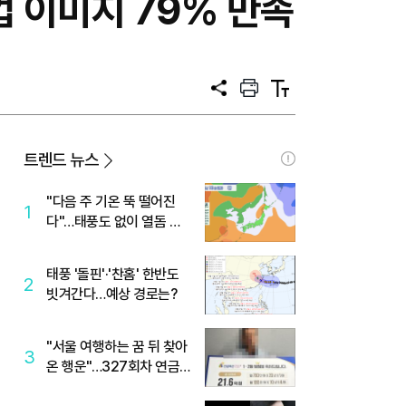
 이미지 79% 만족
공
프
텍
유
린
스
트
트
크
기
트렌드 뉴스
"다음 주 기온 뚝 떨어진
1
다"…태풍도 없이 열돔 박
살 낸 '이것'
태풍 '돌핀'·'찬홈' 한반도
2
빗겨간다…예상 경로는?
"서울 여행하는 꿈 뒤 찾아
3
온 행운"…327회차 연금
복권720+ 당첨번호조회