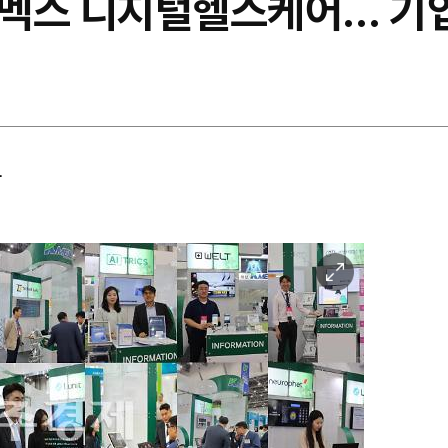
멕스 디지털헬스케어… 기업
상
이
미
지
확
대