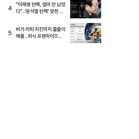
주목
"이재명 탄핵, 얼마 안 남았
4
다"...'윤석열 탄핵' 맞힌 무
당, '성지글' 등장
버거·커피·치킨까지 줄줄이
5
매물…외식 프랜차이즈
M&A '활기'