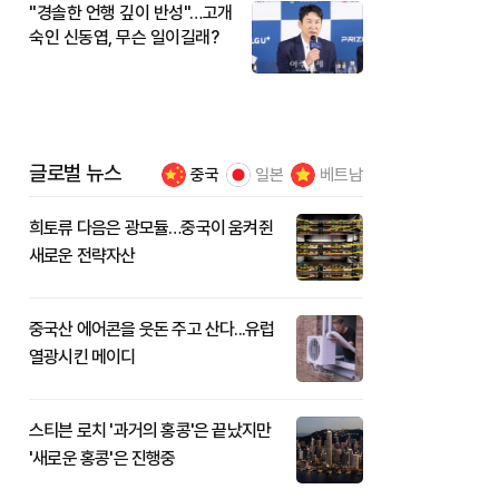
"경솔한 언행 깊이 반성"…고개
숙인 신동엽, 무슨 일이길래?
글로벌 뉴스
중국
일본
베트남
희토류 다음은 광모듈…중국이 움켜쥔
새로운 전략자산
중국산 에어콘을 웃돈 주고 산다...유럽
열광시킨 메이디
스티븐 로치 '과거의 홍콩'은 끝났지만
'새로운 홍콩'은 진행중