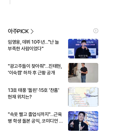
아주PICK
임영웅, 데뷔 10주년…"난 늘
부족한 사람이었다"
"광고주들이 찾아줘"…진태현,
'이숙캠' 하차 후 근황 공개
13호 태풍 '돌핀'·15호 '찬홈'
현재 위치는?
"속옷 빨고 졸업식까지"…근육
병 학생 돌본 공익, 코미디언 김
규원이었다