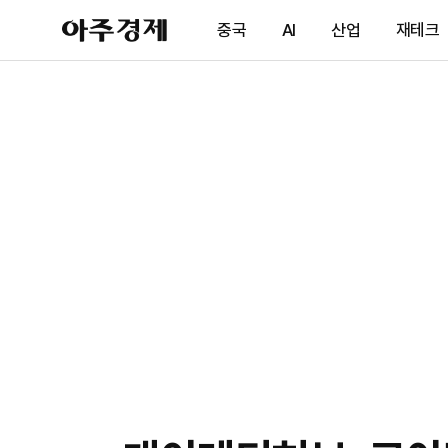
아
중국
AI
산업
재테크
주
경
제