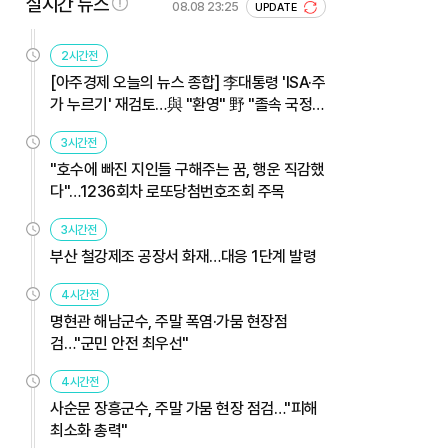
실시간 뉴스
08.08 23:25
UPDATE
2시간전
[아주경제 오늘의 뉴스 종합] 李대통령 'ISA·주
가 누르기' 재검토…與 "환영" 野 "졸속 국정"
外
3시간전
"호수에 빠진 지인들 구해주는 꿈, 행운 직감했
다"…1236회차 로또당첨번호조회 주목
3시간전
부산 철강제조 공장서 화재…대응 1단계 발령
4시간전
명현관 해남군수, 주말 폭염·가뭄 현장점
검…"군민 안전 최우선"
4시간전
사순문 장흥군수, 주말 가뭄 현장 점검…"피해
최소화 총력"