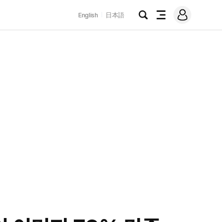
로
English
日本語
그
검
전
인
색
체
메
뉴