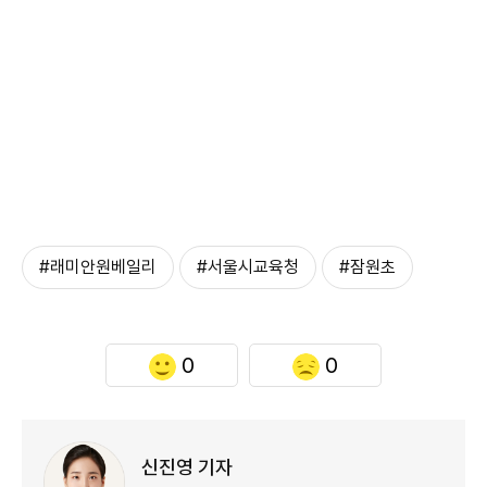
#래미안원베일리
#서울시교육청
#잠원초
0
0
신진영 기자