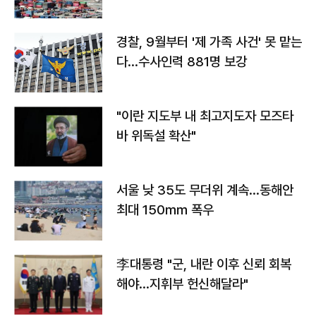
경찰, 9월부터 '제 가족 사건' 못 맡는
다…수사인력 881명 보강
"이란 지도부 내 최고지도자 모즈타
바 위독설 확산"
서울 낮 35도 무더위 계속…동해안
최대 150㎜ 폭우
李대통령 "군, 내란 이후 신뢰 회복
해야…지휘부 헌신해달라"