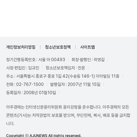
Unmute
개인정보처리방침
청소년보호정책
사이트맵
정기간행등록번호 : 서울 아 00493
회장·발행인 : 곽영길
사장·편집인 : 임규진
청소년보호책임자 : 전운
주소 : 서울특별시 종로구 종로 1길 42(수송동 146-1) 이마빌딩 11층
전화 : 02-767-1500
발행일자 : 2007년 11월 15일
등록일자 : 2008년 01월10일
아주경제는 인터넷신문윤리위원회 윤리강령을 준수합니다. 아주경제의 모든
콘텐츠(기사)는 저작권법의 보호를 받으며, 무단전재, 복사, 배포 등을 금지합
니다.
Copyright ⓒ AJUNEWS All rights reserved.