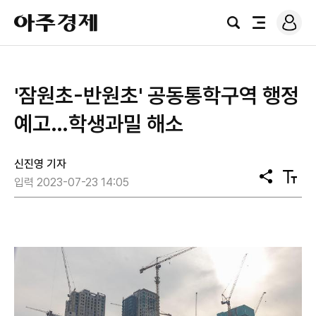
로
아
그
검
전
주
인
색
체
경
메
제
뉴
'잠원초-반원초' 공동통학구역 행정
예고…학생과밀 해소
신진영 기자
공
텍
입력 2023-07-23 14:05
유
스
트
크
기