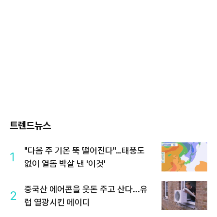
트렌드뉴스
"다음 주 기온 뚝 떨어진다"…태풍도
1
없이 열돔 박살 낸 '이것'
중국산 에어콘을 웃돈 주고 산다...유
2
럽 열광시킨 메이디