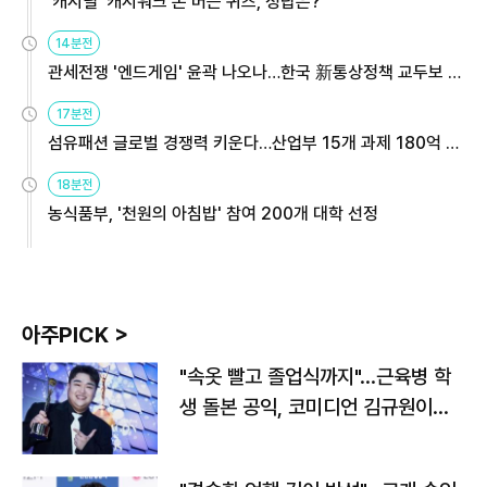
'캐시딜' 캐시워크 돈 버는 퀴즈, 정답은?
14분전
관세전쟁 '엔드게임' 윤곽 나오나…한국 新통상정책 교두보 활
용해야
17분전
섬유패션 글로벌 경쟁력 키운다…산업부 15개 과제 180억 지
원
18분전
농식품부, '천원의 아침밥' 참여 200개 대학 선정
아주PICK >
"속옷 빨고 졸업식까지"…근육병 학
생 돌본 공익, 코미디언 김규원이었
다