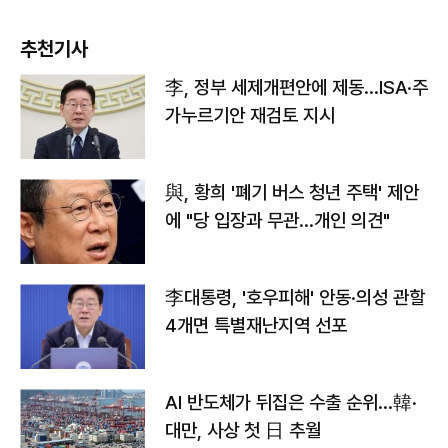
추천기사
李, 정부 세제개편안에 제동…ISA·주
가누르기안 재검토 지시
與, 황희 '폐기 버스 청년 주택' 제안
에 "당 입장과 무관…개인 의견"
李대통령, '호우피해' 안동·의성 관할
4개면 특별재난지역 선포
AI 반도체가 뒤집은 수출 순위…韓·
대만, 사상 첫 日 추월