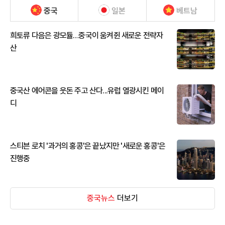
중국
일본
베트남
희토류 다음은 광모듈…중국이 움켜쥔 새로운 전략자
산
중국산 에어콘을 웃돈 주고 산다...유럽 열광시킨 메이
디
스티븐 로치 '과거의 홍콩'은 끝났지만 '새로운 홍콩'은
진행중
중국뉴스
더보기