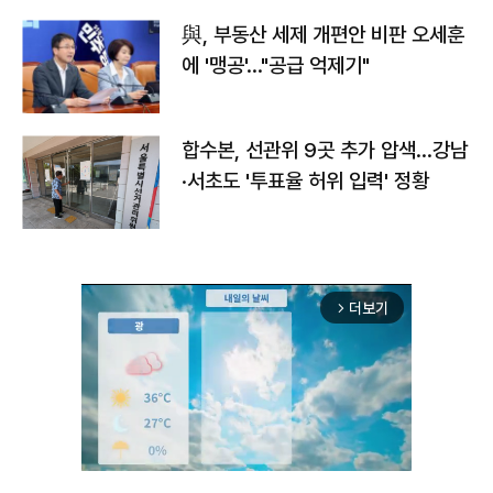
與, 부동산 세제 개편안 비판 오세훈
에 '맹공'…"공급 억제기"
합수본, 선관위 9곳 추가 압색…강남
·서초도 '투표율 허위 입력' 정황
더보기
arrow_forward_ios