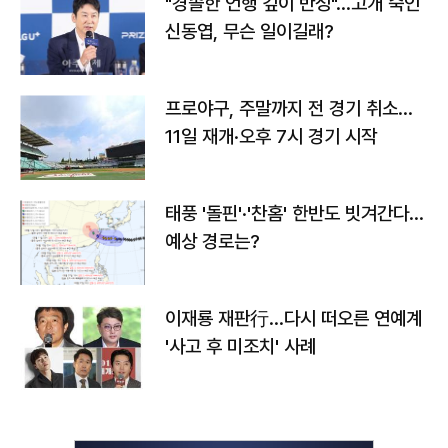
"경솔한 언행 깊이 반성"…고개 숙인
신동엽, 무슨 일이길래?
프로야구, 주말까지 전 경기 취소…
11일 재개·오후 7시 경기 시작
태풍 '돌핀'·'찬홈' 한반도 빗겨간다…
예상 경로는?
이재룡 재판行…다시 떠오른 연예계
'사고 후 미조치' 사례