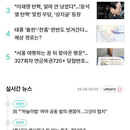
"이재명 탄핵, 얼마 안 남았다"...'윤석
3
열 탄핵' 맞힌 무당, '성지글' 등장
태풍 '돌핀'·'찬홈' 한반도 빗겨간다…
4
예상 경로는?
"서울 여행하는 꿈 뒤 찾아온 행운"…
5
327회차 연금복권720+ 당첨번호조
회 주목
실시간 뉴스
08.08 08:05
UPDATE
4분전
與 "'하늘이법' 여야 공동 발의 괜찮아…그것이 협치"
9분전