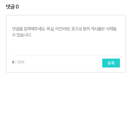
댓글
0
0
/ 300
등록