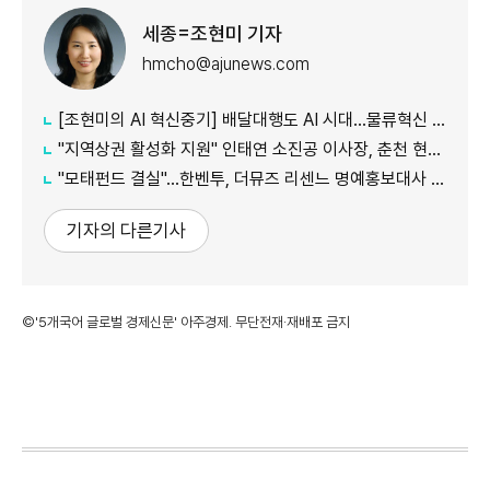
세종=조현미 기자
hmcho@ajunews.com
[조현미의 AI 혁신중기] 배달대행도 AI 시대…물류혁신 선도하는 부릉
"지역상권 활성화 지원" 인태연 소진공 이사장, 춘천 현장방문
"모태펀드 결실"…한벤투, 더뮤즈 리센느 명예홍보대사 임명
기자의 다른기사
©'5개국어 글로벌 경제신문' 아주경제. 무단전재·재배포 금지