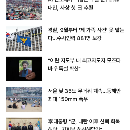
대만, 사상 첫 日 추월
경찰, 9월부터 '제 가족 사건' 못 맡는
다…수사인력 881명 보강
"이란 지도부 내 최고지도자 모즈타
바 위독설 확산"
서울 낮 35도 무더위 계속…동해안
최대 150㎜ 폭우
李대통령 "군, 내란 이후 신뢰 회복
해야…지휘부 헌신해달라"