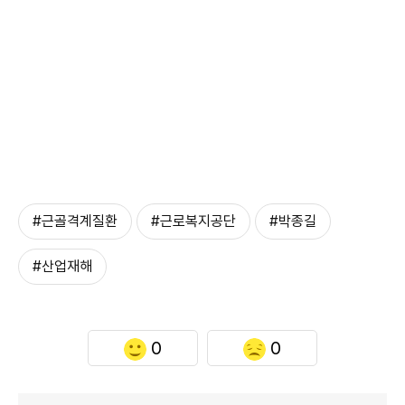
#근골격계질환
#근로복지공단
#박종길
#산업재해
0
0