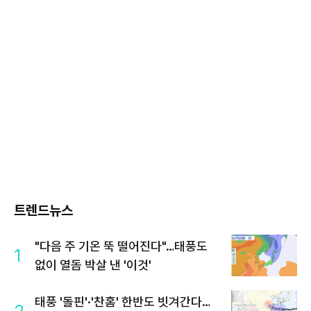
트렌드뉴스
"다음 주 기온 뚝 떨어진다"…태풍도
1
없이 열돔 박살 낸 '이것'
태풍 '돌핀'·'찬홈' 한반도 빗겨간다…
2