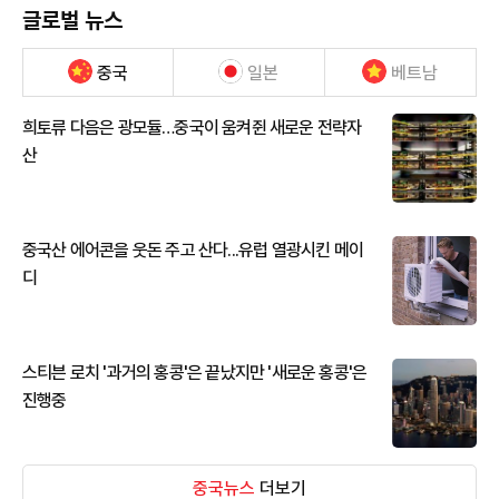
글로벌 뉴스
중국
일본
베트남
희토류 다음은 광모듈…중국이 움켜쥔 새로운 전략자
산
중국산 에어콘을 웃돈 주고 산다...유럽 열광시킨 메이
디
스티븐 로치 '과거의 홍콩'은 끝났지만 '새로운 홍콩'은
진행중
중국뉴스
더보기