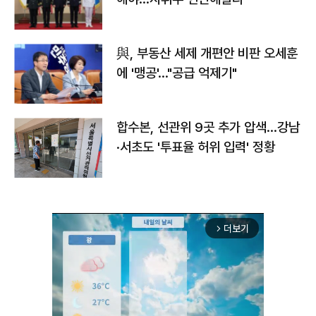
與, 부동산 세제 개편안 비판 오세훈
에 '맹공'…"공급 억제기"
합수본, 선관위 9곳 추가 압색…강남
·서초도 '투표율 허위 입력' 정황
더보기
arrow_forward_ios