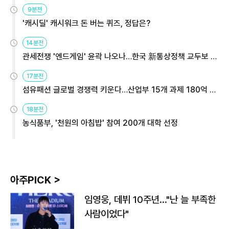
9분전
'캐시딜' 캐시워크 돈 버는 퀴즈, 정답은?
14분전
관세전쟁 '엔드게임' 윤곽 나오나…한국 新통상정책 교두보 활
용해야
17분전
섬유패션 글로벌 경쟁력 키운다…산업부 15개 과제 180억 지
원
18분전
농식품부, '천원의 아침밥' 참여 200개 대학 선정
아주PICK >
임영웅, 데뷔 10주년…"난 늘 부족한
사람이었다"