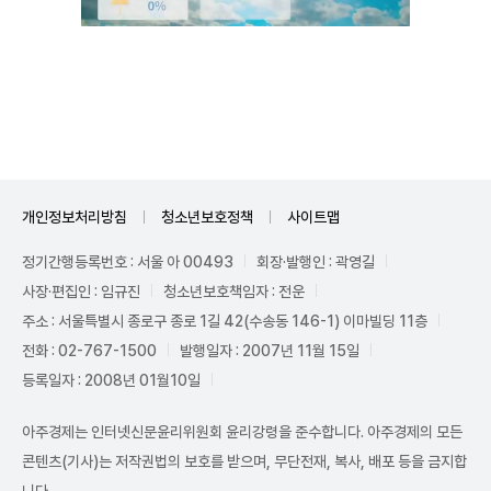
Unmute
개인정보처리방침
청소년보호정책
사이트맵
정기간행등록번호 : 서울 아 00493
회장·발행인 : 곽영길
사장·편집인 : 임규진
청소년보호책임자 : 전운
주소 : 서울특별시 종로구 종로 1길 42(수송동 146-1) 이마빌딩 11층
전화 : 02-767-1500
발행일자 : 2007년 11월 15일
등록일자 : 2008년 01월10일
아주경제는 인터넷신문윤리위원회 윤리강령을 준수합니다. 아주경제의 모든
콘텐츠(기사)는 저작권법의 보호를 받으며, 무단전재, 복사, 배포 등을 금지합