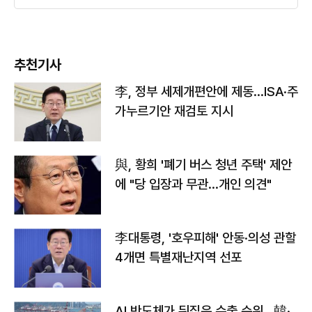
추천기사
李, 정부 세제개편안에 제동…ISA·주
가누르기안 재검토 지시
與, 황희 '폐기 버스 청년 주택' 제안
에 "당 입장과 무관…개인 의견"
李대통령, '호우피해' 안동·의성 관할
4개면 특별재난지역 선포
AI 반도체가 뒤집은 수출 순위…韓·