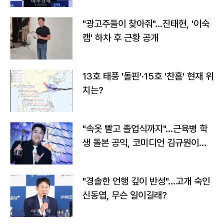
"광고주들이 찾아줘"…진태현, '이숙
캠' 하차 후 근황 공개
13호 태풍 '돌핀'·15호 '찬홈' 현재 위
치는?
"속옷 빨고 졸업식까지"…근육병 학
생 돌본 공익, 코미디언 김규원이었
다
"경솔한 언행 깊이 반성"…고개 숙인
신동엽, 무슨 일이길래?