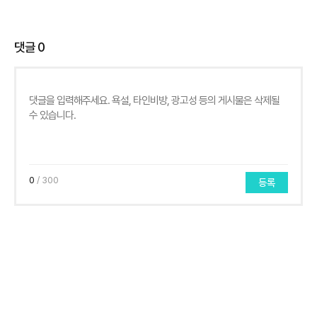
댓글
0
0
/ 300
등록