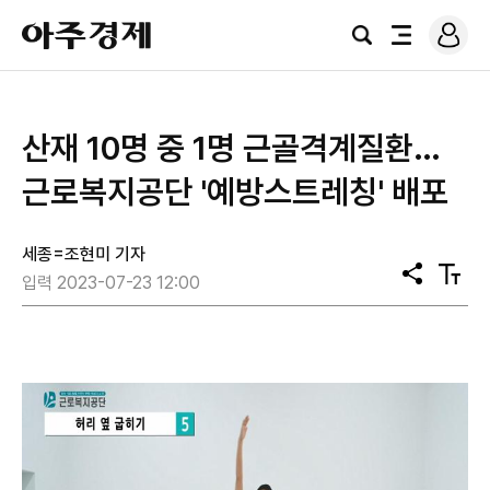
로
아
그
검
전
주
인
색
체
경
메
제
뉴
산재 10명 중 1명 근골격계질환…
근로복지공단 '예방스트레칭' 배포
세종=조현미 기자
공
텍
입력 2023-07-23 12:00
유
스
트
크
기