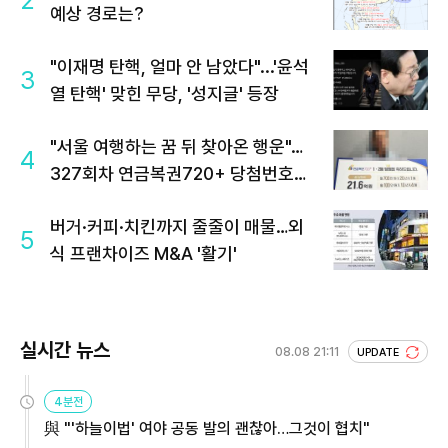
예상 경로는?
"이재명 탄핵, 얼마 안 남았다"...'윤석
3
열 탄핵' 맞힌 무당, '성지글' 등장
"서울 여행하는 꿈 뒤 찾아온 행운"…
4
327회차 연금복권720+ 당첨번호조
회 주목
버거·커피·치킨까지 줄줄이 매물…외
5
식 프랜차이즈 M&A '활기'
실시간 뉴스
08.08 21:11
UPDATE
4분전
與 "'하늘이법' 여야 공동 발의 괜찮아…그것이 협치"