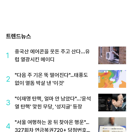
트렌드뉴스
중국산 에어콘을 웃돈 주고 산다...유
1
럽 열광시킨 메이디
"다음 주 기온 뚝 떨어진다"…태풍도
2
없이 열돔 박살 낸 '이것'
"이재명 탄핵, 얼마 안 남았다"...'윤석
3
열 탄핵' 맞힌 무당, '성지글' 등장
"서울 여행하는 꿈 뒤 찾아온 행운"…
4
327회차 연금복권720+ 당첨번호조