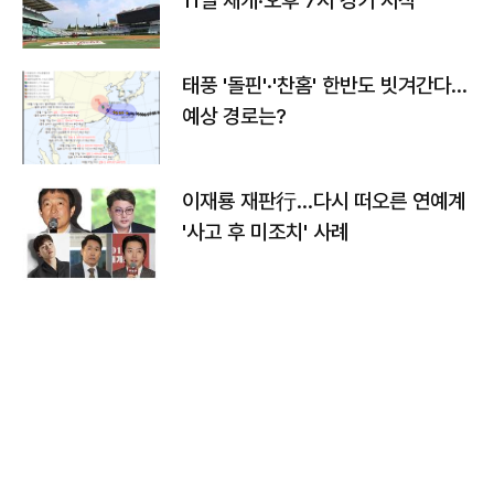
11일 재개·오후 7시 경기 시작
태풍 '돌핀'·'찬홈' 한반도 빗겨간다…
예상 경로는?
이재룡 재판行…다시 떠오른 연예계
'사고 후 미조치' 사례