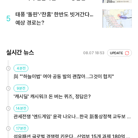
회 주목
태풍 '돌핀'·'찬홈' 한반도 빗겨간다…
5
예상 경로는?
실시간 뉴스
08.07 18:53
UPDATE
4분전
與 "'하늘이법' 여야 공동 발의 괜찮아…그것이 협치"
9분전
'캐시딜' 캐시워크 돈 버는 퀴즈, 정답은?
14분전
관세전쟁 '엔드게임' 윤곽 나오나…한국 新통상정책 교두보 활
용해야
17분전
섬유패션 글로벌 경쟁력 키운다…산업부 15개 과제 180억 지