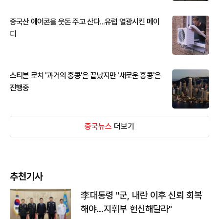
중국산 에어콘을 웃돈 주고 산다...유럽 열광시킨 메이
디
스티븐 로치 '과거의 홍콩'은 끝났지만 '새로운 홍콩'은
진행중
중국뉴스
더보기
추천기사
李대통령 "군, 내란 이후 신뢰 회복
해야…지휘부 헌신해달라"