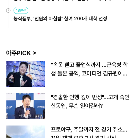
원
18분전
농식품부, '천원의 아침밥' 참여 200개 대학 선정
아주PICK >
"속옷 빨고 졸업식까지"…근육병 학
생 돌본 공익, 코미디언 김규원이었
다
"경솔한 언행 깊이 반성"…고개 숙인
신동엽, 무슨 일이길래?
프로야구, 주말까지 전 경기 취소…