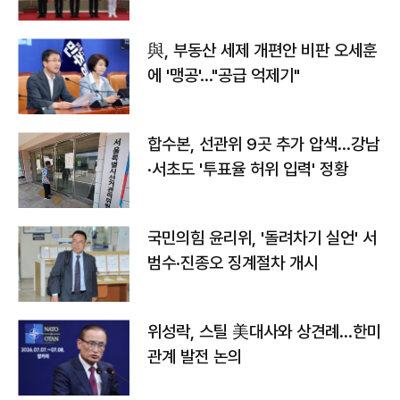
與, 부동산 세제 개편안 비판 오세훈
에 '맹공'…"공급 억제기"
합수본, 선관위 9곳 추가 압색…강남
·서초도 '투표율 허위 입력' 정황
국민의힘 윤리위, '돌려차기 실언' 서
범수·진종오 징계절차 개시
위성락, 스틸 美대사와 상견례…한미
관계 발전 논의