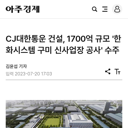
로
아
그
검
전
주
인
색
체
경
메
제
뉴
CJ대한통운 건설, 1700억 규모 '한
화시스템 구미 신사업장 공사' 수주
김윤섭 기자
공
텍
입력 2023-07-20 17:03
유
스
트
크
기