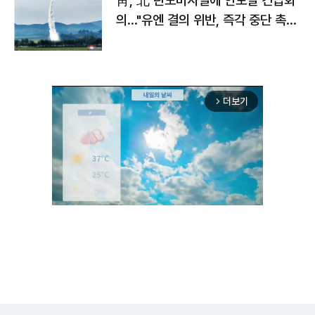
靑, 北 탄도미사일에 안보실 긴급회
의…"유엔 결의 위반, 즉각 중단 촉
구"
더보기
arrow_forward_ios
Unmute