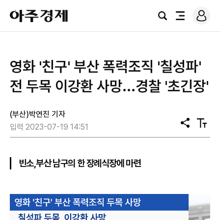
로
아
그
검
전
주
인
색
체
경
메
제
뉴
영화 '친구' 부산 폭력조직 '칠성파'
전 두목 이강환 사망...경찰 '초긴장'
(부산)박연진 기자
공
텍
입력 2023-07-19 14:51
유
스
트
크
기
빈소,부산 남구의 한 장례식장에 마련