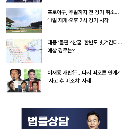
프로야구, 주말까지 전 경기 취소…
11일 재개·오후 7시 경기 시작
태풍 '돌핀'·'찬홈' 한반도 빗겨간다…
예상 경로는?
이재룡 재판行…다시 떠오른 연예계
'사고 후 미조치' 사례