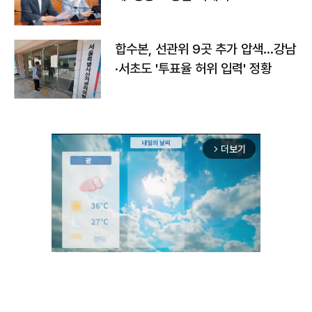
합수본, 선관위 9곳 추가 압색…강남
·서초도 '투표율 허위 입력' 정황
더보기
arrow_forward_ios
Unmute