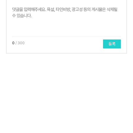
0
/ 300
등록