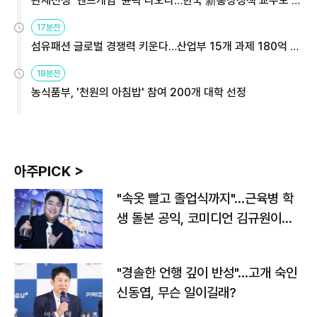
관세전쟁 '엔드게임' 윤곽 나오나…한국 新통상정책 교두보 활
용해야
17분전
섬유패션 글로벌 경쟁력 키운다…산업부 15개 과제 180억 지
원
18분전
농식품부, '천원의 아침밥' 참여 200개 대학 선정
아주PICK >
"속옷 빨고 졸업식까지"…근육병 학
생 돌본 공익, 코미디언 김규원이었
다
"경솔한 언행 깊이 반성"…고개 숙인
신동엽, 무슨 일이길래?