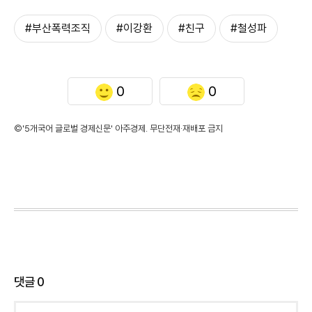
#부산폭력조직
#이강환
#친구
#철성파
0
0
©'5개국어 글로벌 경제신문' 아주경제. 무단전재·재배포 금지
댓글
0