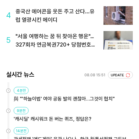
중국산 에어콘을 웃돈 주고 산다...유
4
럽 열광시킨 메이디
"서울 여행하는 꿈 뒤 찾아온 행운"…
5
327회차 연금복권720+ 당첨번호조
회 주목
실시간 뉴스
08.08 15:51
UPDATE
4분전
與 "'하늘이법' 여야 공동 발의 괜찮아…그것이 협치"
9분전
'캐시딜' 캐시워크 돈 버는 퀴즈, 정답은?
14분전