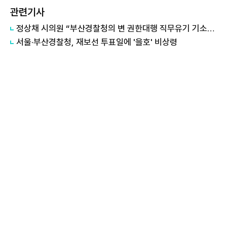
관련기사
정상채 시의원 “부산경찰청의 변 권한대행 직무유기 기소는 공정사회 역행하는 처사”
서울·부산경찰청, 재보선 투표일에 '을호' 비상령