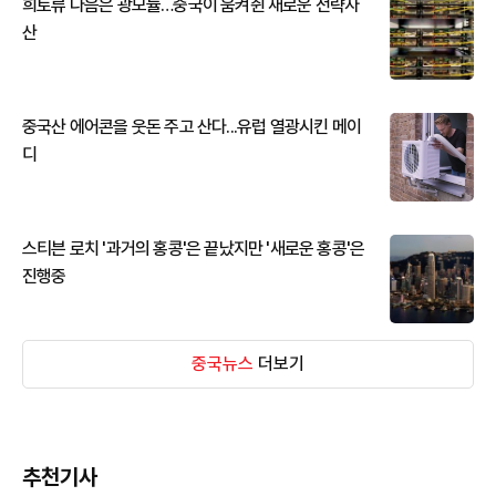
희토류 다음은 광모듈…중국이 움켜쥔 새로운 전략자
산
중국산 에어콘을 웃돈 주고 산다...유럽 열광시킨 메이
디
스티븐 로치 '과거의 홍콩'은 끝났지만 '새로운 홍콩'은
진행중
중국뉴스
더보기
추천기사