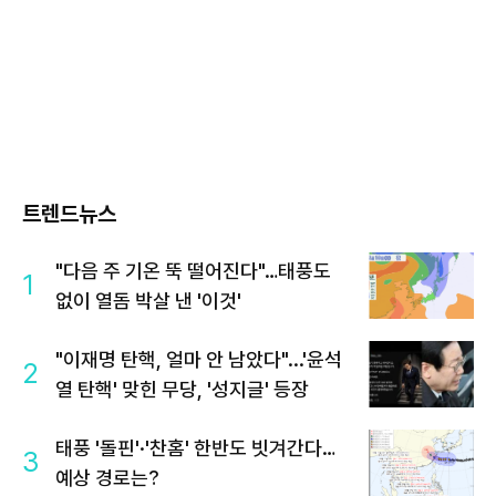
트렌드뉴스
"다음 주 기온 뚝 떨어진다"…태풍도
1
없이 열돔 박살 낸 '이것'
"이재명 탄핵, 얼마 안 남았다"...'윤석
2
열 탄핵' 맞힌 무당, '성지글' 등장
태풍 '돌핀'·'찬홈' 한반도 빗겨간다…
3
예상 경로는?