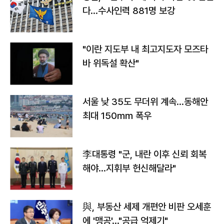
다…수사인력 881명 보강
"이란 지도부 내 최고지도자 모즈타
바 위독설 확산"
서울 낮 35도 무더위 계속…동해안
최대 150㎜ 폭우
李대통령 "군, 내란 이후 신뢰 회복
해야…지휘부 헌신해달라"
與, 부동산 세제 개편안 비판 오세훈
에 '맹공'…"공급 억제기"