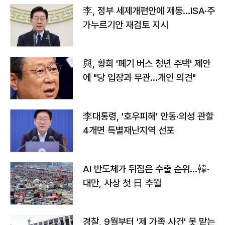
李, 정부 세제개편안에 제동…ISA·주
가누르기안 재검토 지시
與, 황희 '폐기 버스 청년 주택' 제안
에 "당 입장과 무관…개인 의견"
李대통령, '호우피해' 안동·의성 관할
4개면 특별재난지역 선포
AI 반도체가 뒤집은 수출 순위…韓·
대만, 사상 첫 日 추월
경찰, 9월부터 '제 가족 사건' 못 맡는