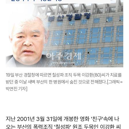
19일 부산 경찰청에 따르면 칠성파 조직 두목 이강환(80)씨가 치료를
받던 중 이날 새벽 부산의 한 병원에서 숨진 것으로 전해졌다.[그래픽=
박연진 기자]
지난 2001년 3월 31일에 개봉한 영화 '친구'속에 나
오는 부산의 폭력조직 '칠성파' 원조 두목인 이강환 씨