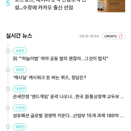
5
설…수장에 카카오 출신 선임
실시간 뉴스
08.10 19:04
UPDATE
4분전
與 "'하늘이법' 여야 공동 발의 괜찮아…그것이 협치"
9분전
'캐시딜' 캐시워크 돈 버는 퀴즈, 정답은?
14분전
관세전쟁 '엔드게임' 윤곽 나오나…한국 新통상정책 교두보 활
용해야
17분전
섬유패션 글로벌 경쟁력 키운다…산업부 15개 과제 180억 지
원
18분전