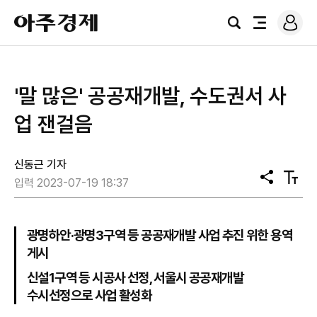
로
아
그
검
전
주
인
색
체
경
메
제
뉴
​'말 많은' 공공재개발, 수도권서 사
업 잰걸음
신동근 기자
공
텍
입력 2023-07-19 18:37
유
스
트
크
기
광명하안·광명3구역 등 공공재개발 사업 추진 위한 용역
게시
신설1구역 등 시공사 선정, 서울시 공공재개발
수시선정으로 사업 활성화