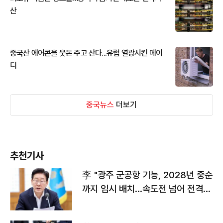
산
중국산 에어콘을 웃돈 주고 산다...유럽 열광시킨 메이
디
중국뉴스
더보기
추천기사
李 "광주 군공항 기능, 2028년 중순
까지 임시 배치…속도전 넘어 전격
전"