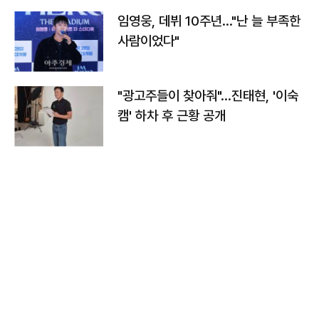
임영웅, 데뷔 10주년…"난 늘 부족한
사람이었다"
"광고주들이 찾아줘"…진태현, '이숙
캠' 하차 후 근황 공개