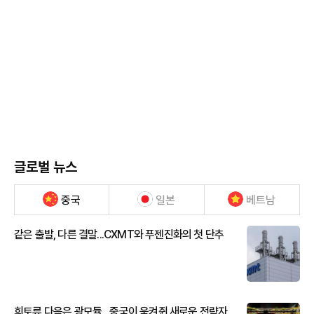
글로벌 뉴스
중국
일본
베트남
같은 출발, 다른 결말...CXMT와 푸젠진화의 첫 단추
희토류 다음은 광모듈…중국이 움켜쥔 새로운 전략자