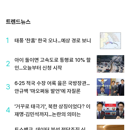
트렌드뉴스
1
태풍 '찬홈' 한국 오나…예상 경로 보니
아이 둘이면 고속도로 통행료 10% 할
2
인…오늘부터 신청 시작
6·25 적국 수장 어록 읊은 국방장관…
3
안규백 '마오쩌둥 발언'에 자질론
'거꾸로 태극기', 북한 상징이었다? 이
4
재명·김민석까지…논란의 의미는
토스뱅크, 데이터 분석 전담조직 신