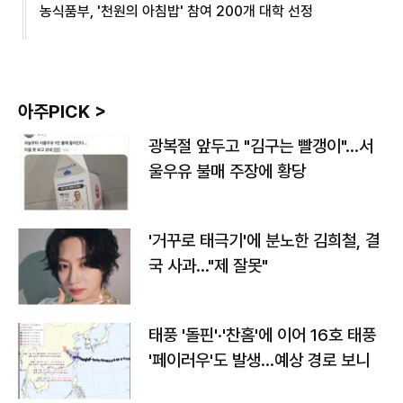
농식품부, '천원의 아침밥' 참여 200개 대학 선정
아주PICK >
광복절 앞두고 "김구는 빨갱이"…서
울우유 불매 주장에 황당
'거꾸로 태극기'에 분노한 김희철, 결
국 사과…"제 잘못"
태풍 '돌핀'·'찬홈'에 이어 16호 태풍
'페이러우'도 발생…예상 경로 보니