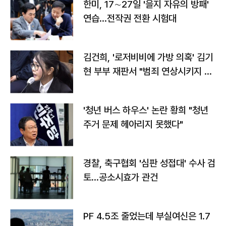
한미, 17∼27일 '을지 자유의 방패'
연습…전작권 전환 시험대
김건희, '로저비비에 가방 의혹' 김기
현 부부 재판서 "범죄 연상시키지 말
라"
'청년 버스 하우스' 논란 황희 "청년
주거 문제 헤아리지 못했다"
경찰, 축구협회 '심판 성접대' 수사 검
토…공소시효가 관건
PF 4.5조 줄었는데 부실여신은 1.7